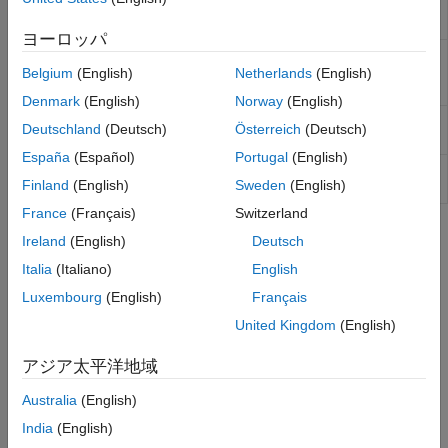
J1939 Node
Configure J1939 node with address and
Real-Time UDP (IP) Protocol Blocks
Configuration
network management attributes
ヨーロッパ
Serial Port (RS232) Protocol Blocks
J1939 CAN
Generate and consume J1939 messages
XCP CAN, XCP CAN FD, XCP UDP (XCP)
Transport
that are transported by CAN hardware
Belgium
(English)
Netherlands
(English)
Protocol Blocks
Layer
Denmark
(English)
Norway
(English)
J1939
Receive J1939 parameter group messages
Deutschland
(Deutsch)
Österreich
(Deutsch)
Receive
España
(Español)
Portugal
(English)
J1939
Transmit J1939 message
Finland
(English)
Sweden
(English)
Transmit
France
(Français)
Switzerland
Topics
Ireland
(English)
Deutsch
Italia
(Italiano)
English
SAE J1939 Blocks
Sending and receiving messages over a J1939 network.
Luxembourg
(English)
Français
United Kingdom
(English)
Related Information
アジア太平洋地域
www.sae.org
Australia
(English)
CAN and CAN-FD Message (CAN) Protocol Blocks
India
(English)
Featured Examples