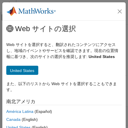
コンテンツへスキップ
MATLAB ヘルプ センター
オフキャンバス ナビゲーション メ
メインコンテンツ
Web サイトの選択
ドキュメンテーションのホーム
J1939 Protocol Blocks
Real-Time Simulation and Testing
Web サイトを選択すると、翻訳されたコンテンツにアクセス
Data acquisition with J1939 protocol running over CAN
し、地域のイベントやサービスを確認できます。現在の位置情
Simulink Real-Time
To communicate with J1939-compatible devices, use the J1939
報に基づき、次のサイトの選択を推奨します:
United States
Model Preparation for Real-Time Execution
protocol blocks. The blocks connect to boards that are
Communication Protocol Blocks
compatible with standard bus architectures, such as PCI. For
United States
カテゴリ
more information about the J1939 standard, see
.
www.sae.org/
CAN and CAN-FD Message (CAN) Protocol
また、以下のリストから Web サイトを選択することもできま
Blocks
See
SAE J1939 Blocks
す。
LIN Protocol Blocks
Blocks
EtherCAT Protocol Blocks
南北アメリカ
Ethernet (IP) Protocol Blocks
J1939
Define J1939 network configuration name
América Latina
(Español)
J1939 Protocol Blocks
Network
and database file
Canada
(English)
Precision Time Protocol (PTP) Blocks
Configuration
TCP (IP) Protocol Blocks
United States
(English)