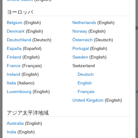
Time™
CAN library blocks.
See Also
ヨーロッパ
Connect the input side of the block to a block that receives CAN
messages. Connect the output side of the block to a block that
Belgium
(English)
Netherlands
(English)
transmits the J1939 messages over CAN. Set up the transmitting
Denmark
(English)
Norway
(English)
block so that a CAN message is sent only when an J1939
Deutschland
(Deutsch)
Österreich
(Deutsch)
message is available. Otherwise, the block sends
byte data
0
when J1939 messages are not available, causing undefined
España
(Español)
Portugal
(English)
behavior.
Finland
(English)
Sweden
(English)
Examples
France
(Français)
Switzerland
Ireland
(English)
Deutsch
Basic J1939 Communication Over CAN
Italia
(Italiano)
English
Apply J1939 blocks for basic communication over CAN protocol.
Luxembourg
(English)
Français
Open Live Script
Ports
United Kingdom
(English)
Input
アジア太平洋地域
expand all
Australia
(English)
India
(English)
CAN Msg
—
CAN MESSAGE structures being