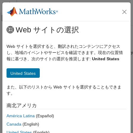
コンテンツへスキップ
MATLAB ヘルプ センター
オフキャンバス ナビゲーション メ
メインコンテンツ
Web サイトの選択
ドキュメンテーションのホーム
J1939 CAN Transport Layer
Real-Time Simulation and Testing
Web サイトを選択すると、翻訳されたコンテンツにアクセス
Generate and consume J1939 messages that are transported by
し、地域のイベントやサービスを確認できます。現在の位置情
Simulink Real-Time
CAN hardware
報に基づき、次のサイトの選択を推奨します:
United States
Model Preparation for Real-Time Execution
Communication Protocol Blocks
expand all in page
United States
J1939 Protocol Blocks
Libraries:
J1939 CAN Transport Layer
また、以下のリストから Web サイトを選択することもできま
Simulink Real-Time / J1939
す。
ON THIS PAGE
Description
南北アメリカ
Examples
Description
América Latina
(Español)
Ports
The
J1939 CAN Transport Layer
block handles CAN messages
Extended Capabilities
Canada
(English)
®
that your model transmits or receives by using
Simulink
Real-
Version History
United States
(English)