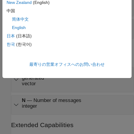
consumed
New Zealand
(English)
vector
中国
简体中文
N
—
Number of messages
English
integer
日本
(日本語)
한국
(한국어)
Output
expand all
最寄りの営業オフィスへのお問い合わせ
CAN Msg
—
CAN MESSAGE structures being
generated
vector
N
—
Number of messages
integer
Extended Capabilities