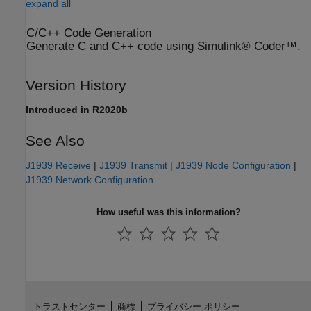
expand all
C/C++ Code Generation
Generate C and C++ code using Simulink® Coder™.
Version History
Introduced in R2020b
See Also
J1939 Receive
|
J1939 Transmit
|
J1939 Node Configuration
|
J1939 Network Configuration
How useful was this information?
トラストセンター
商標
プライバシー ポリシー