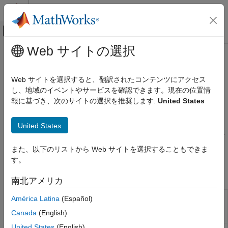
コンテンツへスキップ
MATLAB ヘルプ センター
オフキャンバス ナビゲーション メ
メインコンテンツ
Web サイトの選択
ドキュメンテーションのホーム
J1939 Protocol Blocks
Real-Time Simulation and Testing
Web サイトを選択すると、翻訳されたコンテンツにアクセス
Data acquisition with J1939 protocol running over CAN
し、地域のイベントやサービスを確認できます。現在の位置情
Simulink Real-Time
To communicate with J1939-compatible devices, use the J1939
報に基づき、次のサイトの選択を推奨します:
United States
Model Preparation for Real-Time Execution
protocol blocks. The blocks connect to boards that are
Communication Protocol Blocks
compatible with standard bus architectures, such as PCI. For
United States
カテゴリ
more information about the J1939 standard, see
.
www.sae.org/
CAN and CAN-FD Message (CAN) Protocol
また、以下のリストから Web サイトを選択することもできま
Blocks
See
SAE J1939 Blocks
す。
LIN Protocol Blocks
Blocks
EtherCAT Protocol Blocks
南北アメリカ
Ethernet (IP) Protocol Blocks
J1939
Define J1939 network configuration name
América Latina
(Español)
J1939 Protocol Blocks
Network
and database file
Canada
(English)
Precision Time Protocol (PTP) Blocks
Configuration
TCP (IP) Protocol Blocks
United States
(English)