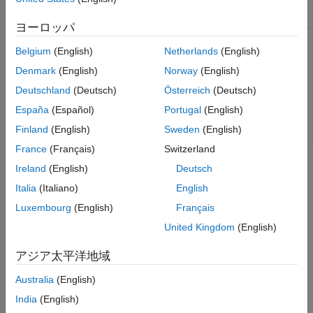
J1939 Node
Configure J1939 node with address and
Real-Time UDP (IP) Protocol Blocks
Configuration
network management attributes
ヨーロッパ
Serial Port (RS232) Protocol Blocks
J1939 CAN
Generate and consume J1939 messages
XCP CAN, XCP CAN FD, XCP UDP (XCP)
Transport
that are transported by CAN hardware
Belgium
(English)
Netherlands
(English)
Protocol Blocks
Layer
Denmark
(English)
Norway
(English)
J1939
Receive J1939 parameter group messages
Deutschland
(Deutsch)
Österreich
(Deutsch)
Receive
España
(Español)
Portugal
(English)
J1939
Transmit J1939 message
Finland
(English)
Sweden
(English)
Transmit
France
(Français)
Switzerland
Topics
Ireland
(English)
Deutsch
Italia
(Italiano)
English
SAE J1939 Blocks
Sending and receiving messages over a J1939 network.
Luxembourg
(English)
Français
United Kingdom
(English)
Related Information
アジア太平洋地域
www.sae.org
Australia
(English)
CAN and CAN-FD Message (CAN) Protocol Blocks
India
(English)
Featured Examples