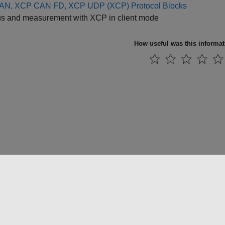
N, XCP CAN FD, XCP UDP (XCP) Protocol Blocks
us and measurement with XCP in client mode
How useful was this informa
法コピー防止
アプリケーション ステータス
お問い合わせ