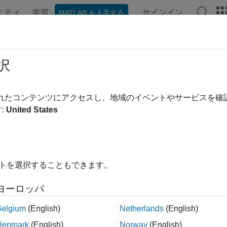
ニティ
学習
サインイン
MATLAB を入手する
ation
Examples
Functions
Blocks
Apps
Videos
munication Protocol Blocks
択
d communication and industrial protocols
されたコンテンツにアクセスし、地域のイベントやサービスを
ets representing drivers for commonly used communication and 
:
United States
l block set includes utilities to manage data according to that pr
®
oat
provides I/O modules with ready-to-use hardware configur
ntation.
イトを選択することもできます。
gories
ヨーロッパ
d CAN-FD Message (CAN) Protocol Blocks
Belgium
(English)
Netherlands
(English)
tive hardware control with CAN protocol
Denmark
(English)
Norway
(English)