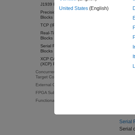
LIN Pro
J1939 Protocol Blocks
United States
(English)
Local I
Precision Time Protocol (PTP)
Blocks
EtherC
TCP (IP) Protocol Blocks
Real-ti
F
Real-Time UDP (IP) Protocol
Etherne
Blocks
Model-
Serial Port (RS232) Protocol
I
Blocks
J1939 
I
XCP CAN, XCP CAN FD, XCP UDP
Data ac
(XCP) Protocol Blocks
Precisi
Concurrent Execution with Multicore
Target Computer
Synchr
External Code Integration
TCP (IP
FPGA Subsystem Configuration
Real-t
Functional Mock-up Units
Real-T
Real-ti
Serial 
Serial