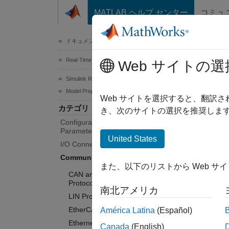
コンテンツへスキップ
MATLAB ヘルプ センター
コミュ
Document
ドキュメンテーションのホーム
Real-Time Simulation and Testing
Com
Web サイトの選
Simulink Real-Time
Model Preparation for Real-Time Execution
Standar
Web サイトを選択すると、翻訳
カテゴリ
Block s
き、次のサイトの選択を推奨します
Configuration Parameters, Block
protoco
Parameters, and Inport Data
United States
I/O Connectivity Blocks
Speedg
Communication Protocol Blocks
docume
また、以下のリストから Web サ
CAN and CAN-FD Message (CAN)
Cate
Protocol Blocks
南北アメリカ
LIN Protocol Blocks
CAN an
EtherCAT Protocol Blocks
América Latina
(Español)
Automo
Ethernet (IP) Protocol Blocks
Canada
(English)