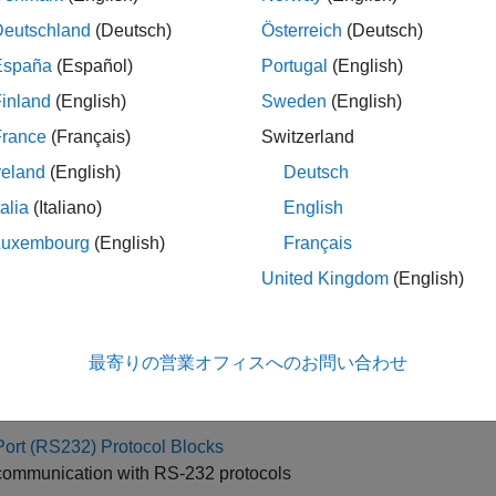
tocol Blocks
Deutschland
(Deutsch)
Österreich
(Deutsch)
nterconnect Network (LIN) protocol
España
(Español)
Portugal
(English)
AT Protocol Blocks
®
me distributed control with EtherCAT
protocol
inland
(English)
Sweden
(English)
t (IP) Protocol Blocks
France
(Français)
Switzerland
based communications with Ethernet protocol
reland
(English)
Deutsch
Protocol Blocks
talia
(Italiano)
English
quisition with J1939 protocol running over CAN
Luxembourg
(English)
Français
on Time Protocol (PTP) Blocks
United Kingdom
(English)
onized networked measurement and execution across target co
) Protocol Blocks
ime communication with Transmission Control Protocol
最寄りの営業オフィスへのお問い合わせ
ime UDP (IP) Protocol Blocks
me communication with low-level internet protocol
Port (RS232) Protocol Blocks
 communication with RS-232 protocols