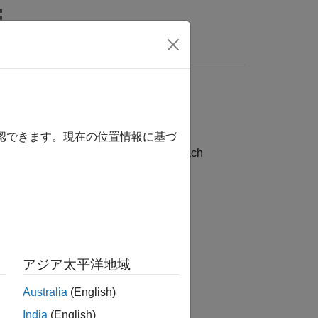
Answers
確認できます。現在の位置情報に基づ
I/O protocols, grouped by protocol. Each
otocol.
ations, a
Speedgoat I/O Blockset
, and
アジア太平洋地域
Australia
(English)
India
(English)