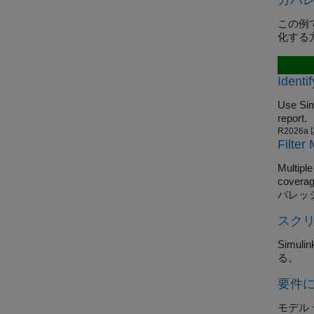
カバレ
この例
化する
Identi
Use Sim
report.
R2026a
Filter
Multipl
coverage
バレッ
スク
Simulin
る。
要件
モデル