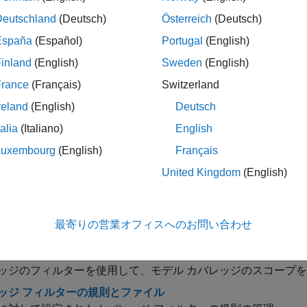
Deutschland
(Deutsch)
Österreich
(Deutsch)
フィルター用のセレクターの作成
España
(Español)
Portugal
(English)
inland
(English)
Sweden
(English)
ル設定
France
(Français)
Switzerland
reland
(English)
Deutsch
展開する
talia
(Italiano)
English
カバレッジ
Luxembourg
(English)
Français
United Kingdom
(English)
ック
最寄りの営業オフィスへのお問い合わせ
レッジ結果の除外または正当化
ッジのフィルター
ッジのフィルターを使用して、モデル カバレッジのスコープ
ッジ フィルターの規則とファイル