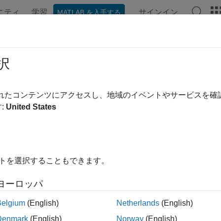
ニティ
学習
サインイン
MATLAB を入手する
ンテーション
例
関数
モデル設定
アプリ
ビデオ
達カバレッジの解決
択
ッジ結果をフィルター処理し、ギャップに対処する
されたコンテンツにアクセスし、地域のイベントやサービスを
する設計のさまざまな面にカバレッジ結果を絞り込むには、フ
:
United States
のない達成されない結果を正当化します。残りのカバレッジ 
たは正しくない実装を示している可能性があります。これらの
トを作成するか、既存のテストを拡張するか、要件を調整する
イトを選択することもできます。
ス
ヨーロッパ
展開する
Belgium
(English)
Netherlands
(English)
フィルターおよびフィルター規則の作成
Denmark
(English)
Norway
(English)