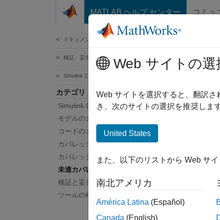
コンテンツへスキップ
MATLAB ヘルプ センター
コミュ
ドキュメ
ドキュメンテーションのホーム
検証、妥当性確認、テスト
未
Web サイトの選
Simulink Coverage
カテゴリ
カバレ
Web サイトを選択すると、翻訳
Simulink Coverage 入門
テスト
き、次のサイトの選択を推奨します
る予定
モデルのカバレッジの収集
件、ま
コードのカバレッジの収集
United States
のテス
カバレッジ データの管理
カバレッジの解析と結果の表示
また、以下のリストから Web サ
クラ
未達カバレッジの解決
南北アメリカ
検証と妥当性確認
すべて
ツールの検定と認定
América Latina
(Español)
Canada
(English)