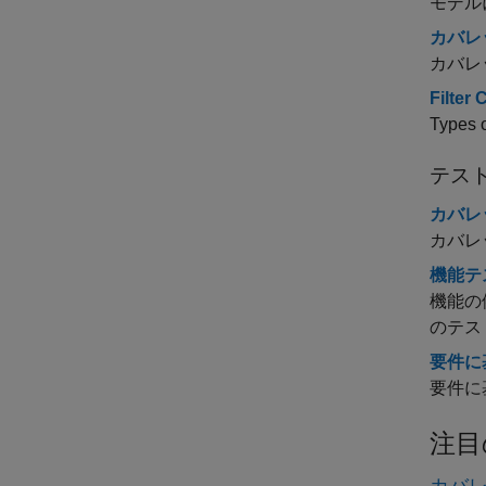
モデル
カバレ
カバレ
Filter
Types o
テス
カバレ
カバレ
機能テ
機能の
のテス
要件に
要件に
注目