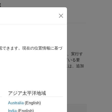
MATLAB Answers
確認できます。現在の位置情報に基づ
ィルターを使用して要素を除外するか、実行す
ギャップは、不十分なテスト、不足している要
カバレッジ ギャップに対処するためには、追加
か、モデルを編集します。
アジア太平洋地域
Australia
(English)
India
(English)