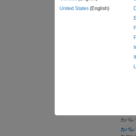
United States
(English)
F
モデ
I
すべて
I
トピ
カバ
カバレ
カバレ
カバレ