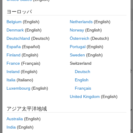
のあるブロックの調査
モデルの再線形化
ヨーロッパ
openExample(
"scdpendulum"
)
プリビルドのアドバイザー クエリの実行
Belgium
(English)
Netherlands
(English)
カスタム クエリの作成と実行
Denmark
(English)
Norway
(English)
アドバイザーのエクスポートと MATLAB ス
クリプトの生成
Deutschland
(Deutsch)
Österreich
(Deutsch)
参考
España
(Español)
Portugal
(English)
Finland
(English)
Sweden
(English)
France
(Français)
Switzerland
振子角度の初期条件は、垂直の不安定な平衡状態 0 度から反時計
Ireland
(English)
Deutsch
回りに 90 度です。振子角速度の初期条件は 0 deg/s です。この
Italia
(Italiano)
English
状態を維持するための定格トルクは -49.05 N m です。この構成
Luxembourg
(English)
Français
はモデルの初期条件として保存されています。
United Kingdom
(English)
モデル線形化器
を開いてモデルを線形化する
アジア太平洋地域
モデル線形化器
を開くには、Simulink モデル ウィンドウの
[アプ
リ]
タブで
[モデル線形化器]
をクリックします。
Australia
(English)
India
(English)
モデルの初期条件でモデルを線形化するには、
モデル線形化器
の