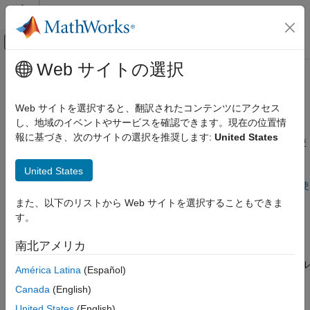
コンテンツへスキップ
MATLAB ヘルプ センター
オフキャンバス ナビゲーション メ
メインコンテンツ
Web サイトの選択
ドキュメンテーションのホーム
モデル線形化器での線形化結果のト
制御システム
ラブルシューティング
Web サイトを選択すると、翻訳されたコンテンツにアクセス
し、地域のイベントやサービスを確認できます。現在の位置情
Simulink Control Design
報に基づき、次のサイトの選択を推奨します:
United States
線形化
この例では、
モデル線形化器
アプリ内で線形化アドバイザーを使
®
用して、Simulink
モデルの線形化を対話的にデバッグする方法
線形化結果のトラブルシューティング
United States
を説明します。線形化の結果をプログラムでトラブルシューティ
ングすることもできます。詳細については、
コマンド ラインを使
モデル線形化器での線形化結果のトラブルシ
ューティング
用した線形化の結果のトラブルシューティング
を参照してくださ
また、以下のリストから Web サイトを選択することもできま
い。
項目一覧
す。
モデルを開く
モデルを開く
南北アメリカ
モデル線形化器を開いてモデルを線形化する
この例では、振子 Simulink モデルを使用して、線形化のトラブル
アドバイザーを有効にした状態でのモデルの
América Latina
(Español)
線形化
シューティングを説明します。
Canada
(English)
線形化パスの強調表示
モデルを開きます。
United States
(English)
アドバイザーを使用した問題が生じる可能性