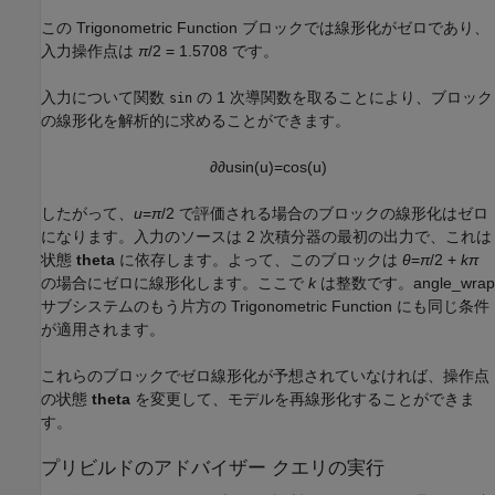
この
Trigonometric Function
ブロックでは線形化がゼロであり、
入力操作点は
π
/2 = 1.5708
です。
入力について関数
の 1 次導関数を取ることにより、ブロック
sin
の線形化を解析的に求めることができます。
∂
∂
u
sin
(
u
)
=
cos
(
u
)
したがって、
u
=
π
/2
で評価される場合のブロックの線形化はゼロ
になります。入力のソースは 2 次積分器の最初の出力で、これは
状態
theta
に依存します。よって、このブロックは
θ
=
π
/2 +
k
π
の場合にゼロに線形化します。ここで
k
は整数です。
angle_wrap
サブシステムのもう片方の
Trigonometric Function
にも同じ条件
が適用されます。
これらのブロックでゼロ線形化が予想されていなければ、操作点
の状態
theta
を変更して、モデルを再線形化することができま
す。
プリビルドのアドバイザー クエリの実行