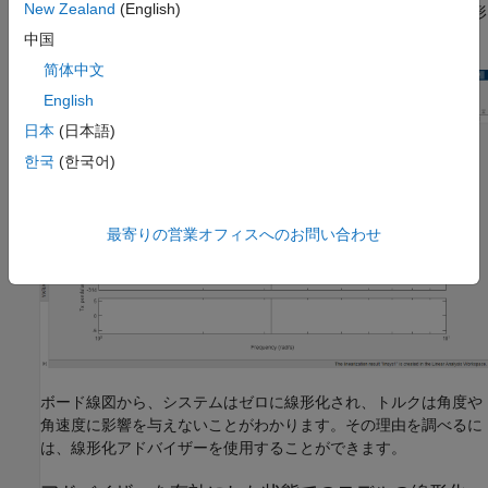
New Zealand
(English)
[線形解析]
タブで
[ボード線図]
をクリックします。モデルが線形
化され、その周波数応答がプロットされます。
中国
简体中文
English
日本
(日本語)
한국
(한국어)
最寄りの営業オフィスへのお問い合わせ
ボード線図から、システムはゼロに線形化され、トルクは角度や
角速度に影響を与えないことがわかります。その理由を調べるに
は、線形化アドバイザーを使用することができます。