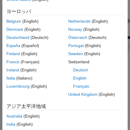
イント、操作点およびパラメーター変動を対話的に構成しま
す。
ヨーロッパ
[線形化]
セクションで、
をクリックしてギャラリーを展開
Belgium
(English)
Netherlands
(English)
します。
Denmark
(English)
Norway
(English)
Deutschland
(Deutsch)
Österreich
(Deutsch)
España
(Español)
Portugal
(English)
Finland
(English)
Sweden
(English)
ギャラリーで、作成するコードのタイプに応じて次をクリッ
France
(Français)
Switzerland
クします。
Ireland
(English)
Deutsch
Italia
(Italiano)
English
スクリプト
— 構成済みの解析ポイント、操作点お
よびパラメーター変動を使用する MATLAB スクリプト
Luxembourg
(English)
Français
を生成します。MATLAB コマンド ラインで同じ線形化
United Kingdom
(English)
を繰り返して行う場合はこのオプションを選択します。
アジア太平洋地域
関数
— 解析ポイント、操作点およびパラメーター
Australia
(English)
変動を入力引数として受け入れる MATLAB 関数を生成
します。異なる構成を使用して複数の線形化を行う場合
India
(English)
(バッチ線形化) はこのオプションを選択します。関数