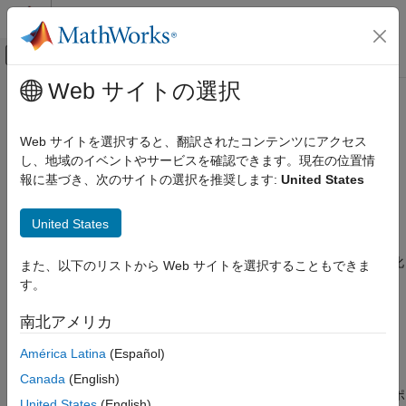
コンテンツへスキップ
MATLAB ヘルプ センター
オフキャンバス ナビゲーション メ
メインコンテンツ
Web サイトの選択
ドキュメンテーションのホーム
モデル線形化器からの線形化用の
制御システム
MATLAB
コードの生成
Web サイトを選択すると、翻訳されたコンテンツにアクセス
し、地域のイベントやサービスを確認できます。現在の位置情
Simulink Control Design
報に基づき、次のサイトの選択を推奨します:
United States
線形化
このトピックでは、
モデル線形化器
で線形化を行うための
®
MATLAB
コードを生成する方法を説明します。MATLAB スクリ
線形化の基礎
United States
プトまたは MATLAB 関数を生成できます。対話的に取得した線
形化の結果をプログラムによって再現するには、生成された
モデル線形化器からの線形化用のMATLAB
コードの生成
MATLAB スクリプトを使用できます。線形化の構成の体系的変化
また、以下のリストから Web サイトを選択することもできま
により複数の線形化を実行するには、生成された MATLAB 関数
項目一覧
す。
を使用できます。
参考
南北アメリカ
線形化のための MATLAB コードを生成するには、以下を実行し
América Latina
(Español)
ます。
Canada
(English)
モデル線形化器
の
[線形解析]
タブで、線形化のための解析ポ
United States
(English)