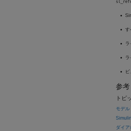
sl_ref
S
す
ラ
ラ
ビ
参考
トピ
モデル
Sim
ダイア