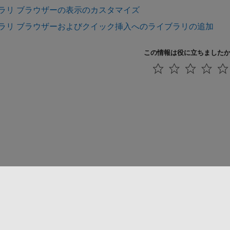
ラリ ブラウザーの表示のカスタマイズ
ラリ ブラウザーおよびクイック挿入へのライブラリの追加
この情報は役に立ちました
法コピー防止
アプリケーション ステータス
お問い合わせ