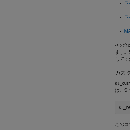
ラ
ラ
M
その他の
ます。
してく
カス
sl_cus
は、S
sl_r
このコ