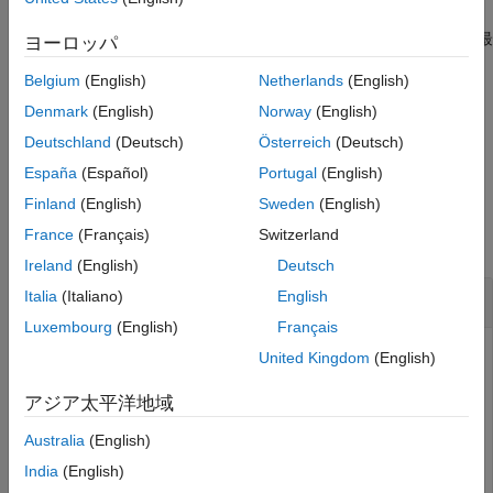
で指定します。
が
の場合は数値に符号が付
IsSigned
IsSigned
1
説明
けられ、
が
の場合は数値に符号が付けられません。最
IsSigned
0
ヨーロッパ
例
高精度は、
に設定されて返されます。
out
バージョン履歴
Belgium
(English)
Netherlands
(English)
参考
は、
out = fixptbestprec(RealWorldValue,FixPtDataType)
Denmark
(English)
Norway
(English)
で指定されたデータ型に基づいて最高の精度を求
FixPtDataType
Deutschland
(Deutsch)
Österreich
(Deutsch)
めます。
España
(Español)
Portugal
(English)
例
Finland
(English)
Sweden
(English)
France
(Français)
Switzerland
すべて折りたたむ
Ireland
(English)
Deutsch
例 1
Italia
(Italiano)
English
Luxembourg
(English)
Français
次のコマンドは、実際の値 4/3 を符号付き 8 ビット数を使用
United Kingdom
(English)
して表現する場合の最高精度を返します。
アジア太平洋地域
out = fixptbestprec(4/3,8,1)
Australia
(English)
India
(English)