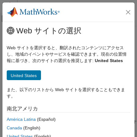
コンテンツへスキップ
MATLAB ヘルプ センター
オフキャンバス ナビゲーション メ
メインコンテンツ
Web サイトの選択
ドキュメンテーションのホーム
fixptbestprec
Simulink
Web サイトを選択すると、翻訳されたコンテンツにアクセス
モデル化
値を固定小数点で表現する際に可能な最高精度の導出
し、地域のイベントやサービスを確認できます。現在の位置情
信号、状態、パラメーターの設定
報に基づき、次のサイトの選択を推奨します:
United States
データ型
ページ内をすべて折りたたむ
構文
United States
Simulink
モデル化
out = fixptbestprec(RealWorldValue,TotalBits,IsSigned)
また、以下のリストから Web サイトを選択することもできま
out = fixptbestprec(RealWorldValue,FixPtDataType)
設計の解析と再モデル化
す。
モデルの変換
説明
固定小数点
南北アメリカ
out = fixptbestprec(RealWorldValue,TotalBits,IsSigned)
fixptbestprec
América Latina
(Español)
は、
で指定された実際の値を固定小数点で表現す
RealWorldValue
項目一覧
Canada
(English)
る際の最高の精度を求めます。固定小数点数のビット数を
構文
で指定し、固定小数点数に符号を付けるかどうかを
TotalBits
United States
(English)