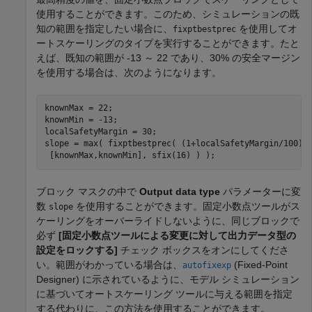
使用することができます。このため、シミュレーションの既
知の範囲を指定したい場合に、
を使用してオ
fixptbestprec
ートスケーリングのタイプを実行することができます。たと
えば、既知の範囲が -13 ～ 22 であり、30% の安全マージン
を使用する場合は、次のようになります。
knownMax = 22;

knownMin = -13;

localSafetyMargin = 30;

slope = max( fixptbestprec( (1+localSafetyMargin/100)* 
 [knownMax,knownMin], sfix(16) ) );
ブロック マスクの中で
Output data type
パラメーターに変
数
を使用することができます。固定小数点ツールがス
slope
ケーリングをオーバーライドしないように、同じブロックで
必ず
[固定小数点ツールによる変更に対して出力データ型の
設定をロックする]
チェック ボックスをオンにしてくださ
い。範囲がわかっている場合は、
(Fixed-Point
autofixexp
Designer)
に示されているように、モデル シミュレーション
に基づいてオートスケーリング ツールに与える範囲を指定
する代わりに、この方法を使用することができます。