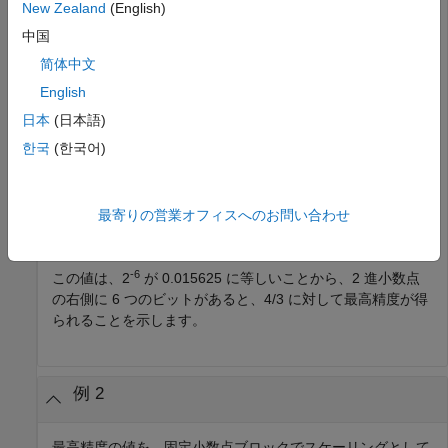
New Zealand
(English)
out =

   0.015625
中国
简体中文
また、次のように固定小数点データ型を指定することもでき
English
ます。
日本
(日本語)
한국
(한국어)
out = fixptbestprec(4/3,sfix(8))
out =

最寄りの営業オフィスへのお問い合わせ
   0.015625
-6
この値は、2
が 0.015625 に等しいことから、2 進小数点
の右側に 6 つのビットがあると、4/3 に対して最高精度が得
られることを示します。
例 2
最高精度の値を、固定小数点ブロックでスケーリングとして