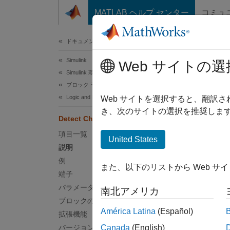
コンテンツへスキップ
MATLAB ヘルプ センター
コミュ
ドキュメ
ドキュメンテーションのホーム
Simulink
Det
Web サイトの選
Simulink 環境の基礎
ブロック ライブラリ
Logic and Bit Operations
信号値
Web サイトを選択すると、翻訳
き、次のサイトの選択を推奨します
Detect Change
このペ
項目一覧
United States
説明
例
また、以下のリストから Web サ
端子
パラメーター
説明
南北アメリカ
ブロックの特性
América Latina
(Español)
Detect
拡張機能
期値を
バージョン履歴
Canada
(English)