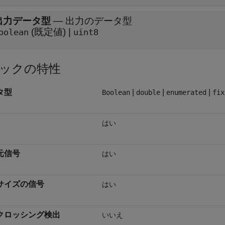
出力データ型
—
出力のデータ型
(既定値) |
oolean
uint8
ックの特性
タ型
|
|
|
Boolean
double
enumerated
fix
はい
元信号
はい
サイズの信号
はい
クロッシング検出
いいえ