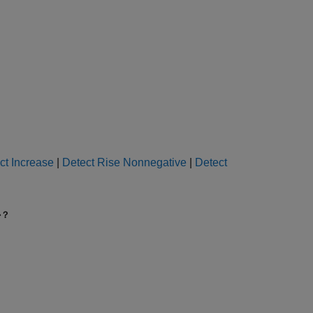
ct Increase
|
Detect Rise Nonnegative
|
Detect
か？