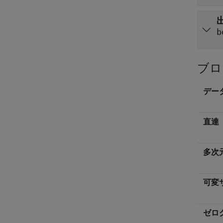
b
ブロ
デー
直達
多次
可変
ゼロ