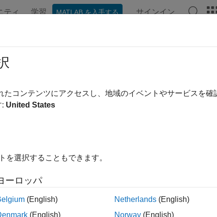
ニティ
学習
サインイン
MATLAB を入手する
ンテーション
例
関数
ブロック
アプリ
ビデオ
ect Change
択
の変化の検出
されたコンテンツにアクセスし、地域のイベントやサービスを
:
United States
ージをすべて展開する
ライブラリ:
Simulink / Logic and Bit Operations
HDL Coder / Logic and Bit Operations
イトを選択することもできます。
ヨーロッパ
Belgium
(English)
Netherlands
(English)
 Change
ブロックは、入力信号が前の値と等しくないかどうかを判
定義します。
Denmark
(English)
Norway
(English)