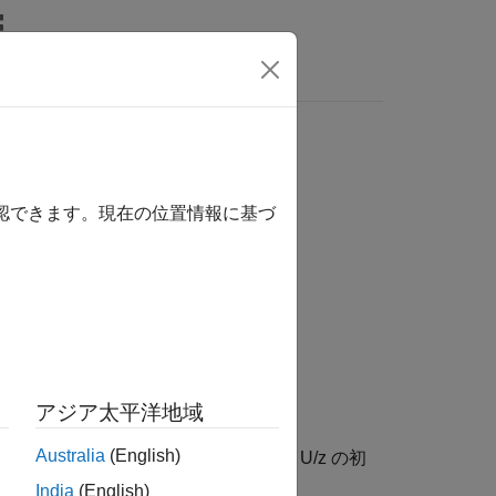
MATLAB Answers
確認できます。現在の位置情報に基づ
アジア太平洋地域
Australia
(English)
断します。初期条件は前回の入力 U/z の初
India
(English)