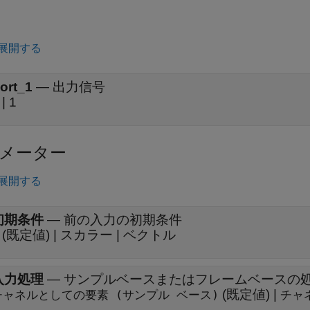
展開する
ort_1
—
出力信号
 | 1
メーター
展開する
初期条件
—
前の入力の初期条件
 (既定値) | スカラー | ベクトル
入力処理
—
サンプルベースまたはフレームベースの
(既定値) |
チャネルとしての要素 (サンプル ベース)
チャ