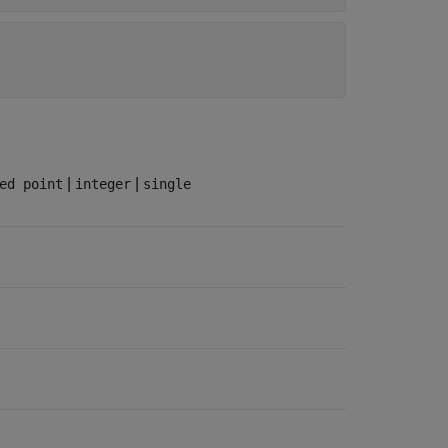
|
|
ed point
integer
single