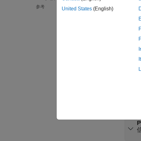
参考
United States
(English)
このブ
例
F
すべて
I
I
端子
入力
すべて
P