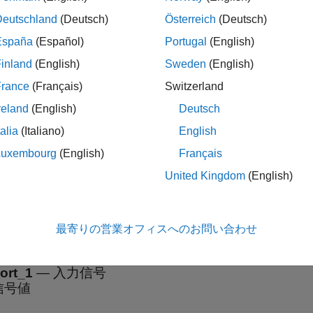
Deutschland
(Deutsch)
Österreich
(Deutsch)
ロックは固定ステップの離散サンプル時間のみをサポートして
España
(Español)
Portugal
(English)
inland
(English)
Sweden
(English)
France
(Français)
Switzerland
展開する
reland
(English)
Deutsch
信号値の変化の検出
talia
(Italiano)
English
Luxembourg
(English)
Français
United Kingdom
(English)
最寄りの営業オフィスへのお問い合わせ
展開する
ort_1
—
入力信号
信号値