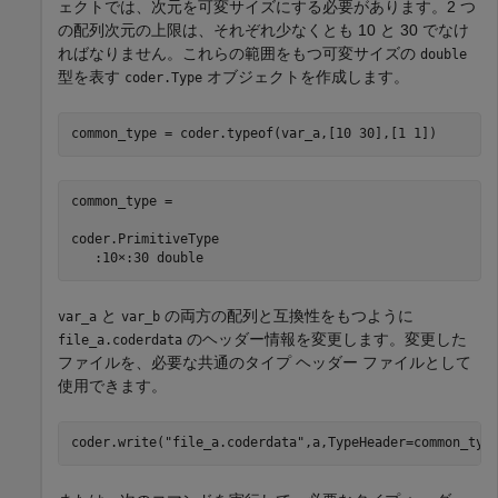
ェクトでは、次元を可変サイズにする必要があります。2 つ
の配列次元の上限は、それぞれ少なくとも 10 と 30 でなけ
ればなりません。これらの範囲をもつ可変サイズの
double
型を表す
オブジェクトを作成します。
coder.Type
common_type = coder.typeof(var_a,[10 30],[1 1])
common_type = 

coder.PrimitiveType

   :10×:30 double
と
の両方の配列と互換性をもつように
var_a
var_b
のヘッダー情報を変更します。変更した
file_a.coderdata
ファイルを、必要な共通のタイプ ヘッダー ファイルとして
使用できます。
coder.write(
"file_a.coderdata"
,a,TypeHeader=common_typ