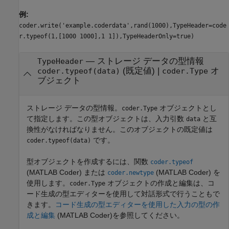
例:
coder.write('example.coderdata',rand(1000),TypeHeader=code
r.typeof(1,[1000 1000],1 1]),TypeHeaderOnly=true)
—
ストレージ データの型情報
TypeHeader
(既定値) |
オ
coder.typeof(data)
coder.Type
ブジェクト
ストレージ データの型情報。
オブジェクトとし
coder.Type
て指定します。この型オブジェクトは、入力引数
と互
data
換性がなければなりません。このオブジェクトの既定値は
です。
coder.typeof(data)
型オブジェクトを作成するには、関数
coder.typeof
(MATLAB Coder)
または
(MATLAB Coder)
を
coder.newtype
使用します。
オブジェクトの作成と編集は、コ
coder.Type
ード生成の型エディターを使用して対話形式で行うこともで
きます。
コード生成の型エディターを使用した入力の型の作
成と編集
(MATLAB Coder)
を参照してください。