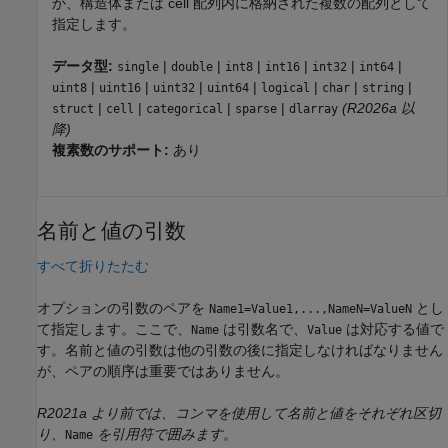
か、構造体または cell 配列内に格納された複数の配列として
指定します。
データ型:
|
|
|
|
|
|
single
double
int8
int16
int32
int64
|
|
|
|
|
|
|
uint8
uint16
uint32
uint64
logical
char
string
|
|
|
|
(R2026a 以
struct
cell
categorical
sparse
dlarray
降)
複素数のサポート:
あり
名前と値の引数
すべて折りたたむ
オプションの引数のペアを
とし
Name1=Value1,...,NameN=ValueN
て指定します。ここで、
は引数名で、
は対応する値で
Name
Value
す。名前と値の引数は他の引数の後に指定しなければなりません
が、ペアの順序は重要ではありません。
R2021a より前では、コンマを使用して名前と値をそれぞれ区切
り、
を引用符で囲みます。
Name