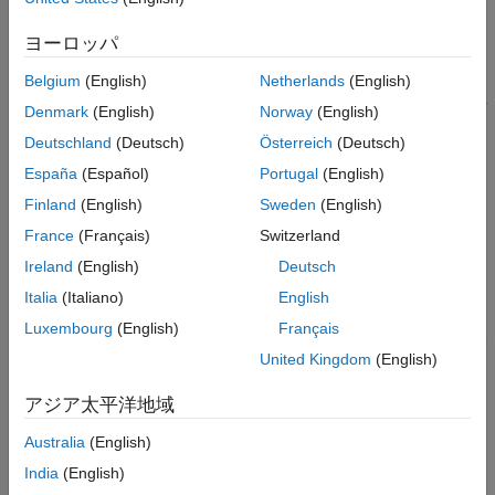
入力引数
使用しません。
名前と値の引数
ヨーロッパ
バージョン履歴
MATLAB 実行および生成コードで
ファイルからデー
.coderdata
Belgium
(English)
Netherlands
(English)
参考
タを読み取るには、
関数を使用します。
coder.read
.coderdata
ファイルには、そのファイルに格納されているデータの型とサイ
Denmark
(English)
Norway
(English)
ズを指定する
"タイプ ヘッダー"
が含まれています。
coder.read
Deutschland
(Deutsch)
Österreich
(Deutsch)
関数は、ファイルの内容を解釈するときにこの情報を使用しま
España
(Español)
Portugal
(English)
す。
Finland
(English)
Sweden
(English)
は、変数
を現在のフォルダー
coder.write(
,
)
data
filename
data
France
(Français)
Switzerland
内の
という名前のファイルに格納します。
filename.coderdata
Ireland
(English)
Deutsch
例
Italia
(Italiano)
English
Luxembourg
(English)
Français
は、次のために使用で
coder.write(
,
,
)
filename
data
Name=Value
United Kingdom
(English)
きる追加の名前と値の引数を受け入れます。
アジア太平洋地域
変数
と一致する
ファイルのカスタム タイ
data
.coderdata
プ ヘッダーを指定する。
Australia
(English)
India
(English)
実際のデータを省略し、タイプ ヘッダーのみを含む