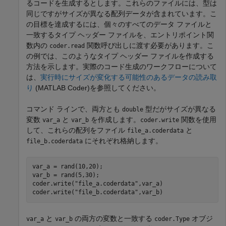
るコードを生成するとします。これらのファイルには、型は
同じですがサイズが異なる配列データが含まれています。こ
の目標を達成するには、個々のすべてのデータ ファイルと
一致するタイプ ヘッダー ファイルを、エントリポイント関
数内の
関数呼び出しに渡す必要があります。こ
coder.read
の例では、このようなタイプ ヘッダー ファイルを作成する
方法を示します。実際のコード生成のワークフローについて
は、
実行時にサイズが変化する可能性のあるデータの読み取
り
(MATLAB Coder)
を参照してください。
コマンド ラインで、両方とも
型だがサイズが異なる
double
変数
と
を作成します。
関数を使用
var_a
var_b
coder.write
して、これらの配列をファイル
と
file_a.coderdata
にそれぞれ格納します。
file_b.coderdata
var_a = rand(10,20);

var_b = rand(5,30);

coder.write(
"file_a.coderdata"
,var_a)

coder.write(
"file_b.coderdata"
,var_b)
と
の両方の変数と一致する
オブジ
var_a
var_b
coder.Type