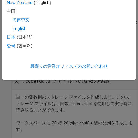
ファイルを作成する。
New Zealand
(English)
.coderdata
中国
この構文を使用して、
"タイプ ヘッダー ファイル"
を作成しま
简体中文
す。これは、
関数にデータの型とサイズを指定するた
coder.read
めに使用する
ファイルです。
English
.coderdata
日本
(日本語)
例
한국
(한국어)
例
すべて折りたたむ
最寄りの営業オフィスへのお問い合わせ
ファイルへの変数の格納
.coderdata
単一の変数用のストレージ ファイルを作成します。このス
トレージ ファイルは、関数
を使用して実行時に
coder.read
読み取ることができます。
ワークスペースに 20 行 20 列の
型の配列を作成しま
double
す。