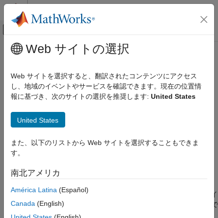
コンテンツへスキップ
MATLAB ヘルプ センター
オフキャンバス ナビゲーション メ
メインコンテンツ
Web サイトの選択
ドキュメンテーションのホーム
coder.write
Simulink
Web サイトを選択すると、翻訳されたコンテンツにアクセス
ブロックとブロックセットの作成
実行時に生成コードで読み取るデータ ファイルを作成
し、地域のイベントやサービスを確認できます。現在の位置情
ブロック アルゴリズムの作成
R2023a 以降
報に基づき、次のサイトの選択を推奨します:
United States
MATLAB を使用したブロックの作成
ページ内をすべて折りたたむ
MATLAB Functions を使用したブロックの作成
United States
構文
コード生成のためのプログラミング
関数定義
また、以下のリストから Web サイトを選択することもできま
coder.write(filename,data)
す。
coder.write(filename,data,Name=Value)
coder.write
説明
南北アメリカ
項目一覧
関数を使用して、生成されたコードが実行時に読み
構文
coder.write
América Latina
(Español)
取ることができるデータ ファイルを作成します。これらのファイ
説明
®
Canada
(English)
ルの拡張子は
です。この関数は、MATLAB
の実行で
.coderdata
例
のみ使用し、C/C++ コード生成に使用する MATLAB コードでは
United States
(English)