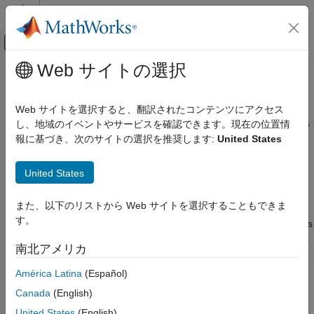
コンテンツへスキップ
MATLAB ヘルプ センター
オフキャンバス ナビゲーション メ
メインコンテンツ
Web サイトの選択
ドキュメンテーションのホーム
Repair bus selections
Simulink
Web サイトを選択すると、翻訳されたコンテンツにアクセス
Modeling
Diagnostic action to take when upstream bus hierarchy changes
し、地域のイベントやサービスを確認できます。現在の位置情
Design Model Architecture
break selections
報に基づき、次のサイトの選択を推奨します:
United States
Composite Interfaces
Model Configuration Pane:
Diagnostics / Connectivity
United States
Simulink
Simulation
Description
また、以下のリストから Web サイトを選択することもできま
Test and Debug Simulations
す。
The
Repair bus selections
configuration parameter determines
Diagnostics
the diagnostic action to take when changes to the upstream bus
南北アメリカ
hierarchy break selections for
Bus Selector
and
Bus Assignment
Repair bus selections
blocks. By default, the software repairs the selections.
América Latina
(Español)
ON THIS PAGE
Description
Canada
(English)
Settings
Settings
United States
(English)