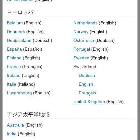
(default) |
Warn and repair
Error without repair
Recommended Settings
Warn and repair
ヨーロッパ
Programmatic Use
The software displays a warning and updates the
Bus Selector
Version History
Belgium
(English)
Netherlands
(English)
and
Bus Assignment
block parameter values to reflect upstream
See Also
bus hierarchy changes.
Denmark
(English)
Norway
(English)
Deutschland
(Deutsch)
Österreich
(Deutsch)
Error without repair
España
(Español)
Portugal
(English)
The software displays an error and terminates the simulation.
The error message indicates the block parameter values that
Finland
(English)
Sweden
(English)
you must update for the
Bus Selector
and
Bus Assignment
France
(Français)
Switzerland
blocks to reflect upstream bus hierarchy changes.
Ireland
(English)
Deutsch
Recommended Settings
Italia
(Italiano)
English
Luxembourg
(English)
Français
Application
Setting
United Kingdom
(English)
Debugging
No impact
アジア太平洋地域
Traceability
No impact
Australia
(English)
Efficiency
No impact
India
(English)
Safety precaution
Warn and repair