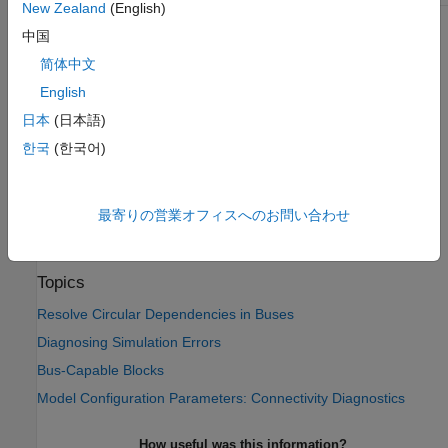
New Zealand
(English)
Programmatic Use
中国
简体中文
Parameter:
BusNameAdapt
English
Values:
|
'WarnAndRepair'
'ErrorWithoutRepair'
日本
(日本語)
Default:
'WarnAndRepair'
한국
(한국어)
Version History
Introduced in R2010a
最寄りの営業オフィスへのお問い合わせ
See Also
Topics
Resolve Circular Dependencies in Buses
Diagnosing Simulation Errors
Bus-Capable Blocks
Model Configuration Parameters: Connectivity Diagnostics
How useful was this information?