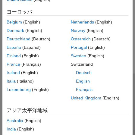
視化手法を選択する。
ヨーロッパ
関連情報
Belgium
(English)
Netherlands
(English)
モデル アドバイザー チェックの実行
Denmark
(English)
Norway
(English)
Deutschland
(Deutsch)
Österreich
(Deutsch)
この情報は役に立ちましたか？
España
(Español)
Portugal
(English)
Finland
(English)
Sweden
(English)
France
(Français)
Switzerland
Ireland
(English)
Deutsch
Italia
(Italiano)
English
トラストセンター
商標
プライバシー ポリシー
Luxembourg
(English)
Français
違法コピー防止
アプリケーション ステータス
お問い合わせ
United Kingdom
(English)
© 1994-2026 The MathWorks, Inc.
アジア太平洋地域
Web サイ
日本
Australia
(English)
India
(English)