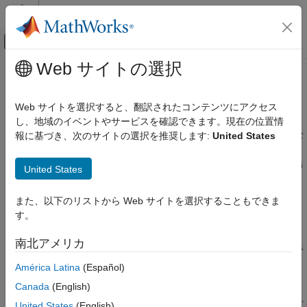
コンテンツへスキップ
MATLAB ヘルプ センター
オフキャンバス ナビゲーション メ
メインコンテンツ
Web サイトの選択
ドキュメンテーションのホーム
入力と可視化の設定
Simulink
Web サイトを選択すると、翻訳されたコンテンツにアクセス
モデル化
信号データの提供およびシミュレーションの可視化方法の決定
し、地域のイベントやサービスを確認できます。現在の位置情
モデルをシミュレーションする前に、入力信号と出力信号を含む
報に基づき、次のサイトの選択を推奨します:
United States
カテゴリ
モデルの外部インターフェイスを定義します。入力信号は、シミ
モデル アーキテクチャの設計
ュレーションのためにデータをモデルに読み込みます。一方、出
United States
設計データの管理
力信号によりシミュレーション結果が記録されます。
モデル動作の設計
また、以下のリストから Web サイトを選択することもできま
信号、状態、パラメーターの設定
トピック
す。
入力と可視化の設定
シミュレーションのための信号データの提供
設計の解析と再モデル化
南北アメリカ
モデルの信号データの要件を特定し、入力信号データを読み込み
モデル コンポーネントのテスト
ます。
América Latina
(Español)
モデリング ガイドライン
ツールの検定と認定
Canada
(English)
シミュレーション データの可視化方法の決定
モデル化およびシミュレーションの各タスクに対して、最適な可
United States
(English)