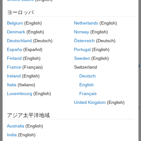
関数またはクラスの行優先の配列レ
coder.rowMajor
cell 配列
イアウトを指定
ヨーロッパ
table
現在の関数または変数が列優先のレ
coder.isColumnMajor
categorical 配列
Belgium
(English)
Netherlands
(English)
イアウトを使用するかどうかを判別
datetime 配列
Denmark
(English)
Norway
(English)
現在の関数または変数が行優先のレ
coder.isRowMajor
duration 配列
イアウトを使用するかどうかを判別
Deutschland
(Deutsch)
Österreich
(Deutsch)
timetable
España
(Español)
Portugal
(English)
列挙型
トピック
MATLAB のクラス
Finland
(English)
Sweden
(English)
関数ハンドル
MATLAB Function ブロック内の行優先のデータとのインターフ
France
(Français)
Switzerland
ェイス
ディクショナリ
Ireland
(English)
Deutsch
C/C++ コード生成および外部 C コードの統合に行優先のレイア
Italia
(Italiano)
English
ウトを使用する。
Luxembourg
(English)
Français
関数とクラスにおける配列レイアウトの指定
(MATLAB Coder)
United Kingdom
(English)
1 つのコード プロジェクトの中で異なる配列レイアウトを併用し
ます。
アジア太平洋地域
行優先のレイアウトのコード設計
(MATLAB Coder)
Australia
(English)
配列レイアウトを効率的に使用できるよう、コードを設計しま
India
(English)
す。