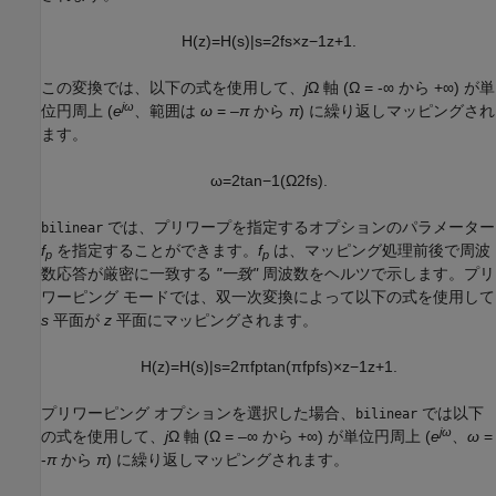
H
(
z
)
=
H
(
s
)
|
s
=
2
f
s
×
z
−
1
z
+
1
.
この変換では、以下の式を使用して、
j
Ω 軸 (Ω =
-∞ から +∞) が単
jω
位円周上 (
e
、範囲は
ω
= –
π
から
π
) に繰り返しマッピングされ
ます。
ω
=
2
tan
−
1
(
Ω
2
f
s
)
.
では、プリワープを指定するオプションのパラメーター
bilinear
f
を指定することができます。
f
は、マッピング処理前後で周波
p
p
数応答が厳密に一致する
"一致"
周波数をヘルツで示します。プリ
ワーピング モードでは、双一次変換によって以下の式を使用して
s
平面が
z
平面にマッピングされます。
H
(
z
)
=
H
(
s
)
|
s
=
2
π
f
p
tan
(
π
f
p
f
s
)
×
z
−
1
z
+
1
.
プリワーピング オプションを選択した場合、
では以下
bilinear
jω
の式を使用して、
j
Ω 軸 (Ω = –∞ から +∞) が単位円周上 (
e
、
ω
=
-
π
から
π
) に繰り返しマッピングされます。