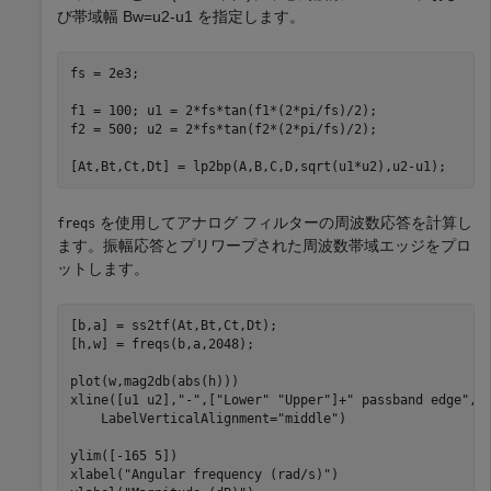
び帯域幅
B
w
=
u
2
-
u
1
を指定します。
fs = 2e3;

f1 = 100; u1 = 2*fs*tan(f1*(2*pi/fs)/2);

f2 = 500; u2 = 2*fs*tan(f2*(2*pi/fs)/2);

[At,Bt,Ct,Dt] = lp2bp(A,B,C,D,sqrt(u1*u2),u2-u1);
を使用してアナログ フィルターの周波数応答を計算し
freqs
ます。振幅応答とプリワープされた周波数帯域エッジをプロ
ットします。
[b,a] = ss2tf(At,Bt,Ct,Dt);

[h,w] = freqs(b,a,2048);

plot(w,mag2db(abs(h)))

xline([u1 u2],
"-"
,[
"Lower"
"Upper"
]+
" passband edge"
, 
    LabelVerticalAlignment=
"middle"
)

ylim([-165 5])

xlabel(
"Angular frequency (rad/s)"
)
