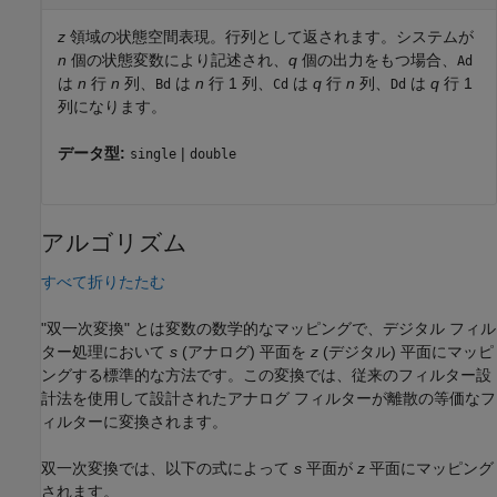
z
領域の状態空間表現。行列として返されます。システムが
n
個の状態変数により記述され、
q
個の出力をもつ場合、
Ad
は
n
行
n
列、
は
n
行 1 列、
は
q
行
n
列、
は
q
行 1
Bd
Cd
Dd
列になります。
データ型:
|
single
double
アルゴリズム
すべて折りたたむ
"双一次変換"
とは変数の数学的なマッピングで、デジタル フィル
ター処理において
s
(アナログ) 平面を
z
(デジタル) 平面にマッピ
ングする標準的な方法です。この変換では、従来のフィルター設
計法を使用して設計されたアナログ フィルターが離散の等価なフ
ィルターに変換されます。
双一次変換では、以下の式によって
s
平面が
z
平面にマッピング
されます。