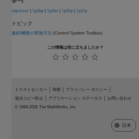
|
|
|
|
impinvar
lp2bp
lp2bs
lp2hp
lp2lp
トピック
連続/離散の変換方法
(Control System Toolbox)
この情報は役に立ちましたか？
トラストセンター
商標
プライバシー ポリシー
違法コピー防止
アプリケーション ステータス
お問い合わせ
© 1994-2026 The MathWorks, Inc.
Web サイ
日本