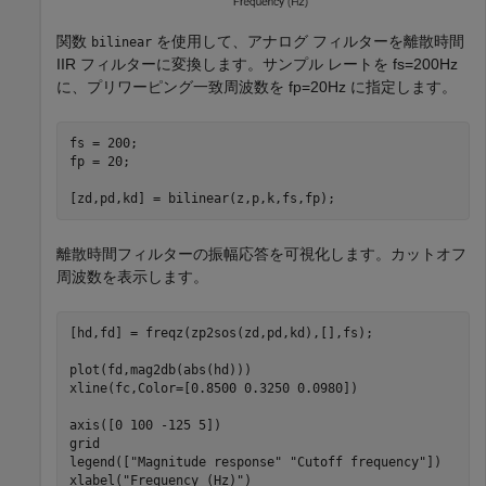
関数
を使用して、アナログ フィルターを離散時間
bilinear
IIR フィルターに変換します。サンプル レートを
f
s
=
2
0
0
Hz
に、プリワーピング一致周波数を
f
p
=
2
0
Hz
に指定します。
fs = 200;

fp = 20;

[zd,pd,kd] = bilinear(z,p,k,fs,fp);
離散時間フィルターの振幅応答を可視化します。カットオフ
周波数を表示します。
[hd,fd] = freqz(zp2sos(zd,pd,kd),[],fs);

plot(fd,mag2db(abs(hd)))

xline(fc,Color=[0.8500 0.3250 0.0980])

axis([0 100 -125 5])

grid

legend([
"Magnitude response"
"Cutoff frequency"
])

xlabel(
"Frequency (Hz)"
)
