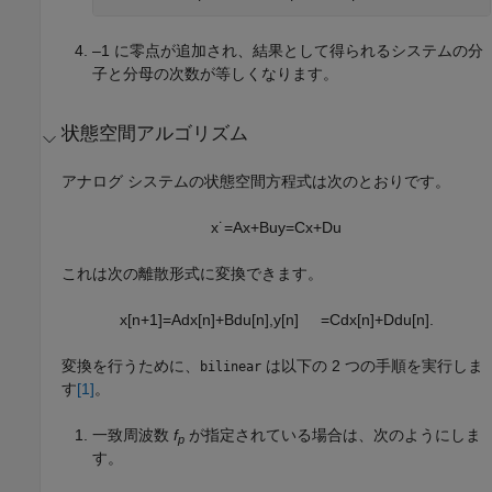
–1 に零点が追加され、結果として得られるシステムの分
子と分母の次数が等しくなります。
状態空間アルゴリズム
アナログ システムの状態空間方程式は次のとおりです。
x
˙
=
A
x
+
B
u
y
=
C
x
+
D
u
これは次の離散形式に変換できます。
x
[
n
+
1
]
=
A
d
x
[
n
]
+
B
d
u
[
n
]
,
y
[
n
]
=
C
d
x
[
n
]
+
D
d
u
[
n
]
.
変換を行うために、
は以下の 2 つの手順を実行しま
bilinear
す
[1]
。
一致周波数
f
が指定されている場合は、次のようにしま
p
す。