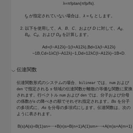
λ
=
π
f
p
tan
(
π
f
p
/
f
s
)
.
f
が指定されていない場合は、
λ
=
f
とします。
p
s
以下を使用して、
A
、
B
、
C
、および
D
に対して、
A
、
d
B
、
C
、および
D
を計算します。
d
d
d
A
d
=
(
I
−
A
1
2
λ
)
−
1
(
I
+
A
1
2
λ
)
,
B
d
=
1
λ
(
I
−
A
1
2
λ
)
−
1
B
,
C
d
=
1
λ
C
(
I
−
A
1
2
λ
)
−
1
,
D
d
=
1
2
λ
C
(
I
−
A
1
2
λ
)
−
1
B
+
D
.
伝達関数
伝達関数形式のシステムの場合、
では、
および
bilinear
num
で指定される
s
領域の伝達関数が離散の等価な関数に変換
den
されます。行ベクトル
および
では、分子および分母
num
den
の係数が
s
の降べきの順でそれぞれ指定されます。
B
s
を分子
の多項式に、
A
s
を分母の多項式にします。伝達関数は、次の
ように表されます。
B
(
s
)
A
(
s
)
=
B
(
1
)
s
n
+
⋯
+
B
(
n
)
s
+
B
(
n
+
1
)
A
(
1
)
s
m
+
⋯
+
A
(
m
)
s
+
A
(
m
+
1
)