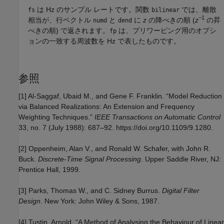
は Hz のサンプル レートです。関数
では、離散
fs
bilinear
–1
相当が、行ベクトル
と
に
z
の降べきの順 (
z
の昇
numd
dend
べきの順) で返されます。
は、プリワーピング用のオプシ
fp
ョンの一致する周波数を Hz で表したものです。
参照
[1] Al-Saggaf, Ubaid M., and Gene F. Franklin. “Model Reduction
via Balanced Realizations: An Extension and Frequency
Weighting Techniques.”
IEEE Transactions on Automatic Control
33, no. 7 (July 1988): 687–92. https://doi.org/10.1109/9.1280.
[2] Oppenheim, Alan V., and Ronald W. Schafer, with John R.
Buck.
Discrete-Time Signal Processing
. Upper Saddle River, NJ:
Prentice Hall, 1999.
[3] Parks, Thomas W., and C. Sidney Burrus.
Digital Filter
Design
. New York: John Wiley & Sons, 1987.
[4] Tustin, Arnold. “A Method of Analysing the Behaviour of Linear