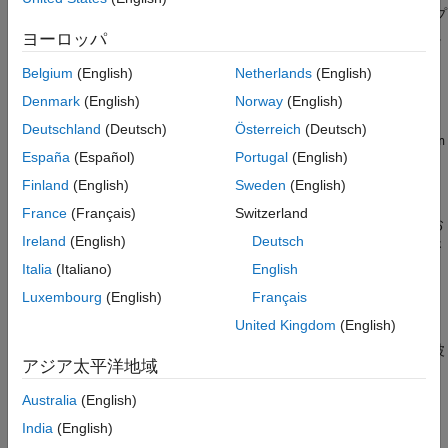
では、
、
、
、およびサンプ
[
,
,
] = bilinear(
,
,
,
)
z
p
k
参照
zd
pd
kd
z
p
k
fs
ル レート
で指定される
s
領域の伝達関数が等価な離散関数に
fs
ヨーロッパ
拡張機能
極-零点形式で変換されます。
バージョン履歴
Belgium
(English)
Netherlands
(English)
参考
例
Denmark
(English)
Norway
(English)
Deutschland
(Deutsch)
Österreich
(Deutsch)
では、分子
と分母
[
,
] = bilinear(
,
,
)
num
den
numd
dend
num
den
fs
España
(Español)
Portugal
(English)
で指定される
s
領域の伝達関数が等価な離散関数に変換されま
す。
Finland
(English)
Sweden
(English)
France
(Français)
Switzerland
では、行列
、
、
、お
[
,
,
,
] = bilinear(
,
,
,
,
)
A
B
C
Ad
Bd
Cd
Dd
A
B
C
D
fs
Ireland
(English)
Deutsch
よび
の連続時間状態空間システムが離散時間システムに変換さ
D
れます。
Italia
(Italiano)
English
Luxembourg
(English)
Français
例
United Kingdom
(English)
はパラメーター
を "一致する" 周波
[
___
] = bilinear(
___
,
)
fp
fp
アジア太平洋地域
数として使用し、プリワープを指定します。
Australia
(English)
例
India
(English)