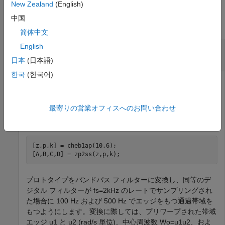
例
New Zealand
(English)
中国
すべて折りたたむ
简体中文
English
チェビシェフ I 型アナログ フィルターを使用し
たバンドパス IIR フィルター設計
日本
(日本語)
한국
(한국어)
6 dB の通過帯域のリップルをもつ 10 次のチェビシェフ I 型
最寄りの営業オフィスへのお問い合わせ
フィルターのプロトタイプを設計します。プロトタイプを状
態空間形式に変換します。
[z,p,k] = cheb1ap(10,6);

[A,B,C,D] = zp2ss(z,p,k);  
プロトタイプをバンドパス フィルターに変換し、同等のデ
ジタル フィルターが
f
s
=
2
kHz
のレートでサンプリングされ
た場合に 100 Hz および 500 Hz でエッジをもつ通過帯域を
もつようにします。変換に際しては、プリワープされた帯域
エッジ
u
1
と
u
2
(rad/s 単位)、中心周波数
W
o
=
u
1
u
2
、およ