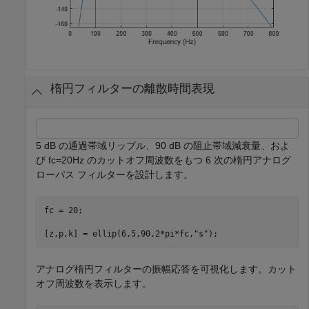
楕円フィルターの離散時間表現
5 dB の通過帯域リップル、90 dB の阻止帯域減衰量、およ
び
f
c
=
2
0
Hz
のカットオフ周波数をもつ 6 次の楕円アナログ
ローパス フィルターを設計します。
fc = 20;

[z,p,k] = ellip(6,5,90,2*pi*fc,
"s"
);
アナログ楕円フィルターの振幅応答を可視化します。カット
オフ周波数を表示します。