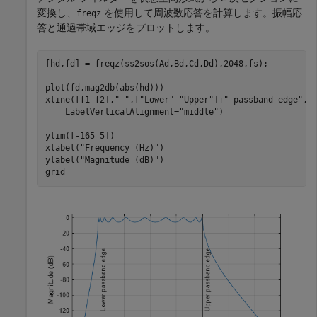
変換し、
を使用して周波数応答を計算します。振幅応
freqz
答と通過帯域エッジをプロットします。
[hd,fd] = freqz(ss2sos(Ad,Bd,Cd,Dd),2048,fs);

plot(fd,mag2db(abs(hd)))

xline([f1 f2],
"-"
,[
"Lower"
"Upper"
]+
" passband edge"
, 
    LabelVerticalAlignment=
"middle"
)

ylim([-165 5])

xlabel(
"Frequency (Hz)"
)

ylabel(
"Magnitude (dB)"
)

grid