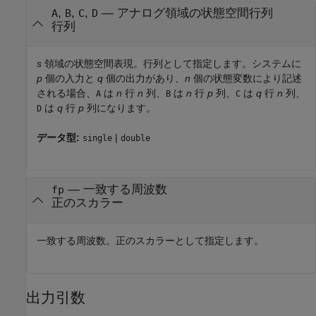
,
,
,
—
アナログ領域の状態空間行列
A
B
C
D
行列
s
領域の状態空間表現。行列として指定します。システムに
p
個の入力と
q
個の出力があり、
n
個の状態変数により記述
される場合、
は
n
行
n
列、
は
n
行
p
列、
は
q
行
n
列、
A
B
C
は
q
行
p
列になります。
D
データ型:
|
single
double
—
一致する周波数
fp
正のスカラー
一致する周波数。正のスカラーとして指定します。
出力引数