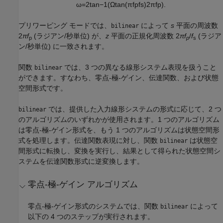
ω
=
2
tan
−
1
(
Ω
tan
(
π
f
p
f
s
)
2
π
f
p
)
.
プリワーピング モードでは、
によって
s
平面の周波数
bilinear
2
πf
(ラジアン/秒単位) が、
z
平面の正規化周波数 2
π
f
/
f
(ラジア
p
p
s
ン/秒単位) に一致されます。
関数
では、3 つの異なる線形システム表現を扱うこと
bilinear
ができます。すなわち、零点-極-ゲイン、伝達関数、および状態
空間形式です。
では、提供した入力線形システムの形式に応じて、2 つ
bilinear
のアルゴリズムのいずれかが使用されます。1 つのアルゴリズム
は零点-極-ゲイン形式を、もう 1 つのアルゴリズムは状態空間形
式を処理します。伝達関数表現に対し、関数
は状態空
bilinear
間形式に転換し、変換を実行し、結果として得られた状態空間シ
ステムを伝達関数形式に逆変換します。
零点-極-ゲイン アルゴリズム
零点-極-ゲイン形式のシステムでは、関数
によって
bilinear
以下の 4 つのステップが実行されます。