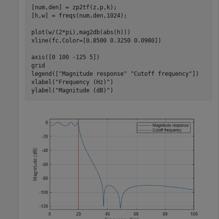
[num,den] = zp2tf(z,p,k);

[h,w] = freqs(num,den,1024);

plot(w/(2*pi),mag2db(abs(h)))

xline(fc,Color=[0.8500 0.3250 0.0980])

axis([0 100 -125 5])

grid

legend([
"Magnitude response"
"Cutoff frequency"
])

xlabel(
"Frequency (Hz)"
)

ylabel(
"Magnitude (dB)"
)