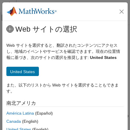
コンテンツへスキップ
MATLAB ヘルプ センター
オフキャンバス ナビゲーション メ
メインコンテンツ
Web サイトの選択
ドキュメンテーションのホーム
bilinear
信号処理
Web サイトを選択すると、翻訳されたコンテンツにアクセス
アナログ デジタル フィルター変換用の双一次変換
し、地域のイベントやサービスを確認できます。現在の位置情
Signal Processing Toolbox
報に基づき、次のサイトの選択を推奨します:
United States
デジタル フィルターとアナログ フィルター
ページ内をすべて折りたたむ
アナログ フィルター
構文
United States
bilinear
[zd,pd,kd] = bilinear(z,p,k,fs)
また、以下のリストから Web サイトを選択することもできま
項目一覧
[numd,dend] = bilinear(num,den,fs)
す。
構文
[Ad,Bd,Cd,Dd] = bilinear(A,B,C,D,fs)
[
___
] = bilinear(
___
,fp)
説明
南北アメリカ
説明
例
América Latina
(Español)
入力引数
連続時間の伝達関数を離散時間の伝達関数に変換するには、この
出力引数
Canada
(English)
関数を使用します。
アルゴリズム
United States
(English)