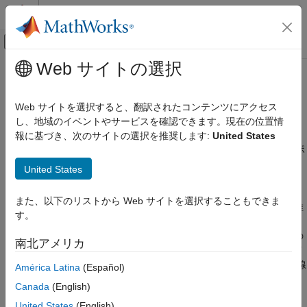
コンテンツへスキップ
MATLAB ヘルプ センター
オフキャンバス ナビゲーション メ
メインコンテンツ
Web サイトの選択
ドキュメンテーションのホーム
用途
信号処理
Web サイトを選択すると、翻訳されたコンテンツにアクセス
音声処理、生物医学、地球科学、ノイズ、振動、および不快感、
し、地域のイベントやサービスを確認できます。現在の位置情
Signal Processing Toolbox
レーダーと無線
報に基づき、次のサイトの選択を推奨します:
United States
カテゴリ
Signal Processing Toolbox™ は、さまざまな信号処理用途をサポ
Signal Processing Toolbox 入門
ートします。音声処理の用途では、音声を認識し、音を分類し、
United States
異常を検出できます。生物医学の用途では、ECG 信号、EEG 信
用途
号、および EMG 信号のノイズ除去、再構成、および分類を行う
音声処理
また、以下のリストから Web サイトを選択することもできま
ことができます。地球科学の用途では、地震信号の速度変化を推
す。
生物医学
定したり、インパルス性ノイズを除去したりします。騒音、振
地球科学
動、およびハーシュネスの用途では、回転機械からの機械信号の
南北アメリカ
騒音、振動、およびハーシュネス
振動、モード、および疲労を解析できます。レーダーおよびワイ
ヤレスの一部の用途としては、レーダー ターゲットの分類や無線
レーダーと無線
América Latina
(Español)
リソースの割り当てなどがあります。
信号の生成、解析、および前処理
Canada
(English)
測定と特徴抽出
United States
(English)