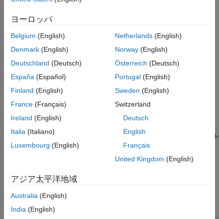
カテゴリ
変換、相関、およびモデリング
デジタル フィルターとアナログ フィルター
ヨーロッパ
音声処理
音声認識、音の分類、および異常検出
スペクトル解析
Belgium
(English)
Netherlands
(English)
時間-周波数解析
生物医学
Denmark
(English)
Norway
(English)
振動解析
ECG 信号、EEG 信号、EMG 信号、および生体信号のノイズ除
Deutschland
(Deutsch)
Österreich
(Deutsch)
去、再構成、分類、および異常検出
信号向け AI
コード生成と GPU サポート
España
(Español)
Portugal
(English)
地球科学
地震活動と気象データ
Finland
(English)
Sweden
(English)
騒音、振動、およびハーシュネス
France
(Français)
Switzerland
振動信号、モード解析および疲労解析、回転機、異常検出
Ireland
(English)
Deutsch
レーダーと無線
Italia
(Italiano)
English
レーダー ターゲットと信号の分類、自動車レーダー、スペクトル
Luxembourg
(English)
Français
センシング
United Kingdom
(English)
この情報は役に立ちましたか？
アジア太平洋地域
Australia
(English)
India
(English)