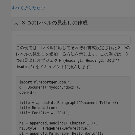
すべて折りたたむ
3 つのレベルの見出しの作成
この例では、レベルに応じてそれぞれ書式設定された 3 つの
レベルの見出しを追加する方法を示します。この例では、3
つの見出しオブジェクト (
、
、および
Heading1
Heading2
) をドキュメントに挿入します。
Heading3
import 
mlreportgen.dom.*
;

d = Document(
'mydoc'
,
'docx'
);

open(d);

title = append(d, Paragraph(
'Document Title'
));

title.Bold = true;

title.FontSize = 
'28pt'
;

h1 = append(d,Heading1(
'Chapter 1'
));

h1.Style = {PageBreakBefore(true)};

p1 = append(d,Paragraph(
'Hello World'
));
