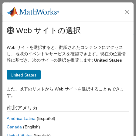
コンテンツへスキップ
MATLAB ヘルプ センター
オフキャンバス ナビゲーション メ
メインコンテンツ
Web サイトの選択
ドキュメンテーションのホーム
このページの内容は最新ではありません。最新版の英語を参照す
るには、ここをクリックします。
レポートとデータベース アクセス
Web サイトを選択すると、翻訳されたコンテンツにアクセス
し、地域のイベントやサービスを確認できます。現在の位置情
mlreportgen.dom.Heading6 クラス
MATLAB Report Generator
報に基づき、次のサイトの選択を推奨します:
United States
Report Generator の開発
コンテンツの生成
名前空間:
mlreportgen.dom
United States
段落、テキスト文字列、および数字
スーパークラス:
mlreportgen.dom.Heading
mlreportgen.dom.Heading6 クラス
また、以下のリストから Web サイトを選択することもできま
Heading6 段落の作成
す。
項目一覧
このページをすべて展開する
説明
南北アメリカ
説明
作成
América Latina
(Español)
プロパティ
段落オブジェクトを作成します。
mlreportgen.dom.Heading6
メソッド
Canada
(English)
例
クラスは
クラスです。
United States
(English)
mlreportgen.dom.Heading6
handle