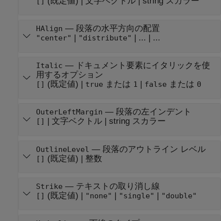
(既定値) |
文字ベクトル
|
string スカラー
[]
—
段落の水平方向の配置
HAlign
|
|
...
| ...
"center"
"distribute"
—
ドキュメント要素にイタリックを使
Italic
用するオプション
(既定値) |
または
|
または
[]
true
1
false
0
—
段落の左インデント
OuterLeftMargin
|
文字ベクトル
|
string スカラー
[]
—
段落のアウトライン レベル
OutlineLevel
(既定値) |
整数
[]
—
テキストの取り消し線
Strike
(既定値) |
|
|
[]
"none"
"single"
"double"