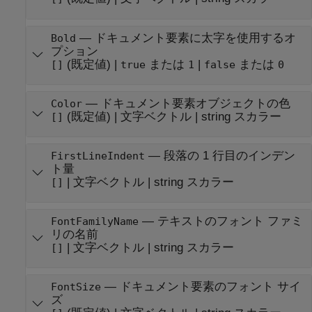
—
ドキュメント要素に太字を使用するオ
Bold
プション
(既定値) |
または
|
または
[]
true
1
false
0
—
ドキュメント要素オブジェクトの色
Color
(既定値) |
文字ベクトル
|
string スカラー
[]
—
段落の 1 行目のインデン
FirstLineIndent
ト量
|
文字ベクトル
|
string スカラー
[]
—
テキストのフォント ファミ
FontFamilyName
リの名前
|
文字ベクトル
|
string スカラー
[]
—
ドキュメント要素のフォント サイ
FontSize
ズ