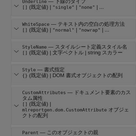
—
下線のタイプ
Underline
(既定値) |
|
| ...
[]
"single"
"none"
—
テキスト内の空白の処理方法
WhiteSpace
(既定値) |
|
| ...
[]
"normal"
"nowrap"
—
スタイルシート定義スタイル名
StyleName
(既定値) |
文字ベクトル
|
string スカラー
[]
—
書式指定
Style
(既定値) |
DOM 書式オブジェクトの配列
{}
—
ドキュメント要素のカス
CustomAttributes
タム属性
(既定値) |
[]
オブジェ
mlreportgen.dom.CustomAttribute
クトの配列
—
このオブジェクトの親
Parent