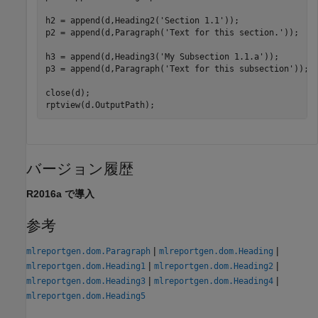
h2 = append(d,Heading2(
'Section 1.1'
));

p2 = append(d,Paragraph(
'Text for this section.'
));

h3 = append(d,Heading3(
'My Subsection 1.1.a'
));

p3 = append(d,Paragraph(
'Text for this subsection'
));

close(d);

バージョン履歴
R2016a で導入
参考
|
|
mlreportgen.dom.Paragraph
mlreportgen.dom.Heading
|
|
mlreportgen.dom.Heading1
mlreportgen.dom.Heading2
|
|
mlreportgen.dom.Heading3
mlreportgen.dom.Heading4
mlreportgen.dom.Heading5