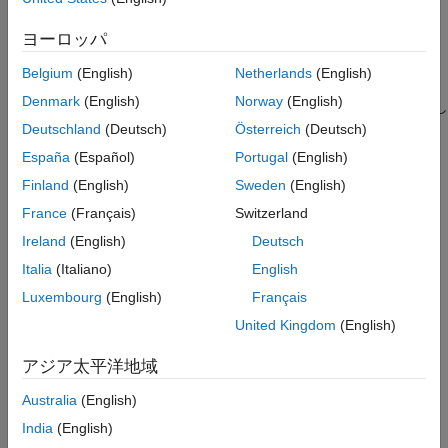
バージョン履歴
ヨーロッパ
作成
参考
Belgium
(English)
Netherlands
(English)
説明
Denmark
(English)
Norway
(English)
は、空の
オブジェクトを作成し
= Heading6
Heading6
headingObj
ます。
Deutschland
(Deutsch)
Österreich
(Deutsch)
España
(Español)
Portugal
(English)
は、指定されたテキストを含む見
= Heading6(
)
headingObj
text
Finland
(English)
Sweden
(English)
出しを作成します。
France
(Français)
Switzerland
例
Ireland
(English)
Deutsch
Italia
(Italiano)
English
は、指定されたスタイ
= Heading6(
,
)
headingObj
text
styleName
ルを使用する見出しを作成します。
Luxembourg
(English)
Français
United Kingdom
(English)
は、指定された DOM オブジェ
= Heading6(
)
headingObj
domObj
クトを含む見出しを作成します。
アジア太平洋地域
入力引数
Australia
(English)
India
(English)
すべて展開する