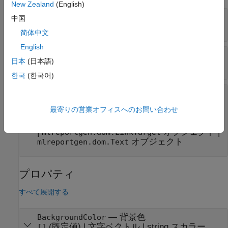
New Zealand
(English)
—
見出しのテキスト
text
中国
文字ベクトル
|
string スカラー
简体中文
English
—
テキストのスタイル
styleName
日本
(日本語)
文字ベクトル
|
string スカラー
한국
(한국어)
—
見出しに含める DOM オブジェクト
domObj
オブジェクト
mlreportgen.dom.ExternalLink
最寄りの営業オフィスへのお問い合わせ
|
オブジェクト
|
mlreportgen.dom.Image
オブジェクト
mlreportgen.dom.InternalLink
|
オブジェクト
|
mlreportgen.dom.LinkTarget
オブジェクト
mlreportgen.dom.Text
プロパティ
すべて展開する
—
背景色
BackgroundColor
(既定値) |
文字ベクトル
|
string スカラー
[]