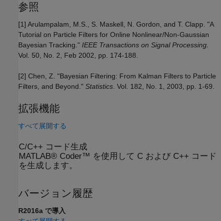
参照
[1] Arulampalam, M.S., S. Maskell, N. Gordon, and T. Clapp. "A
Tutorial on Particle Filters for Online Nonlinear/Non-Gaussian
Bayesian Tracking."
IEEE Transactions on Signal Processing.
Vol. 50, No. 2, Feb 2002, pp. 174-188.
[2] Chen, Z. "Bayesian Filtering: From Kalman Filters to Particle
Filters, and Beyond."
Statistics
. Vol. 182, No. 1, 2003, pp. 1-69.
拡張機能
すべて展開する
C/C++ コード生成
MATLAB® Coder™ を使用して C および C++ コード
を生成します。
バージョン履歴
R2016a で導入
すべて展開する