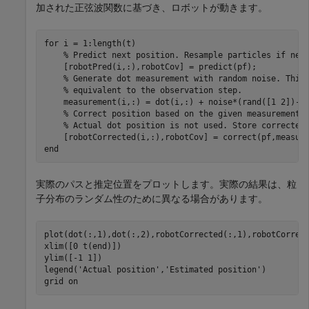
加された正弦波関数に基づき、ロボットが動きます。
for
 i = 1:length(t)

% Predict next position. Resample particles if nec
    [robotPred(i,:),robotCov] = predict(pf);

% Generate dot measurement with random noise. This
% equivalent to the observation step.
    measurement(i,:) = dot(i,:) + noise*(rand([1 2])-no
% Correct position based on the given measurement 
% Actual dot position is not used. Store corrected
end
実際のパスと推定位置をプロットします。実際の結果は、粒
子分布のランダム性のために異なる場合があります。
plot(dot(:,1),dot(:,2),robotCorrected(:,1),robotCorrec
xlim([0 t(end)])

ylim([-1 1])

legend(
'Actual position'
,
'Estimated position'
)

grid 
on