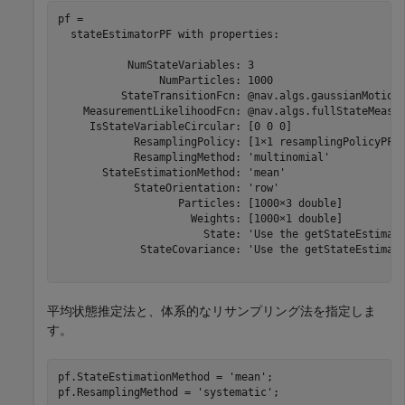
pf = 

  stateEstimatorPF with properties:

           NumStateVariables: 3

                NumParticles: 1000

          StateTransitionFcn: @nav.algs.gaussianMotion

    MeasurementLikelihoodFcn: @nav.algs.fullStateMeasur
     IsStateVariableCircular: [0 0 0]

            ResamplingPolicy: [1×1 resamplingPolicyPF]

            ResamplingMethod: 'multinomial'

       StateEstimationMethod: 'mean'

            StateOrientation: 'row'

                   Particles: [1000×3 double]

                     Weights: [1000×1 double]

                       State: 'Use the getStateEstimate
             StateCovariance: 'Use the getStateEstimate
平均状態推定法と、体系的なリサンプリング法を指定しま
す。
pf.StateEstimationMethod = 
'mean'
;

pf.ResamplingMethod = 
'systematic'
;