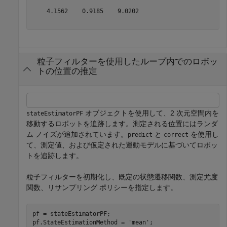
    4.1562    0.9185    9.0202

粒子フィルターを使用したループ内でのロボッ
トの位置の推定
オブジェクトを使用して、2 次元空間内を
stateEstimatorPF
移動するロボットを追跡します。測定される位置にはランダ
ム ノイズが追加されています。
と
を使用し
predict
correct
て、測定値、および仮定された運動モデルに基づいてロボッ
トを追跡します。
粒子フィルターを初期化し、既定の状態遷移関数、測定尤度
関数、リサンプリング ポリシーを指定します。
pf = stateEstimatorPF;

pf.StateEstimationMethod = 
'mean'
;
