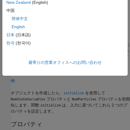
New Zealand
(English)
構文
中国
pf = stateEstimatorPF
简体中文
説明
English
は、3 つの状態変数を使用して単純なシ
= stateEstimatorPF
pf
日本
(日本語)
ステムの状態推定を可能にするオブジェクトを作成します。
한국
(한국어)
メソッドを使用して、既知の平均および共分散、また
initialize
は定義済みの範囲内に一様分布する粒子を使用して粒子を初期化
します。粒子フィルターのシステムおよび測定モデルをカスタマ
イズするには、
および
最寄りの営業オフィスへのお問い合わせ
StateTransitionFcn
プロパティを変更します。
MeasurementLikelihoodFcn
例
オブジェクトを作成したら、
を使用して
initialize
プロパティと
プロパティを初期
NumStateVariables
NumParticles
化します。関数
は、入力に基づいてこれら 2 つのプ
initialize
ロパティを設定します。
プロパティ