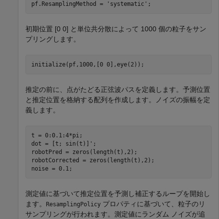
pf.ResamplingMethod = 
'systematic'
;
初期位置 [0 0] と単位共分散によって 1000 個の粒子をサン
プリングします。
initialize(pf,1000,[0 0],eye(2));
推定の前に、点がたどる正弦波パスを定義します。予測位置
と推定位置を格納する配列を作成します。ノイズの振幅を定
義します。
t = 0:0.1:4*pi;

dot = [t; sin(t)]';

robotPred = zeros(length(t),2);

robotCorrected = zeros(length(t),2);

noise = 0.1;
測定値に基づいて推定位置を予測し補正するループを開始し
ます。
プロパティに基づいて、粒子のリ
ResamplingPolicy
サンプリングが行われます。測定値にランダム ノイズが追