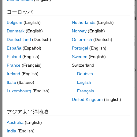
参照
状態を予測します。補正ステップでは、現在のセンサー測定値を
ヨーロッパ
使用して状態推定を補正します。アルゴリズムは状態空間内の粒
拡張機能
子を定期的に再分布 (リサンプリング) して、推定された状態の事
バージョン履歴
Belgium
(English)
Netherlands
(English)
後分布と一致するようにします。
参考
Denmark
(English)
Norway
(English)
推定状態は状態変数で構成されます。各粒子は、これらの状態変
Deutschland
(Deutsch)
Österreich
(Deutsch)
数の離散的な状態仮説を表します。すべての粒子のセットを使用
España
(Español)
Portugal
(English)
して、最終状態推定が決定されます。
Finland
(English)
Sweden
(English)
粒子フィルターは、任意の非線形システム モデルに適用できま
France
(Français)
Switzerland
す。プロセス ノイズと測定ノイズは、任意の非ガウス分布に従う
Ireland
(English)
Deutsch
ことがあります。
Italia
(Italiano)
English
粒子フィルターのワークフローと特定のパラメーターの設定の詳
Luxembourg
(English)
Français
細については、次を参照してください。
United Kingdom
(English)
粒子フィルター ワークフロー
アジア太平洋地域
粒子フィルターのパラメーター
Australia
(English)
India
(English)
作成