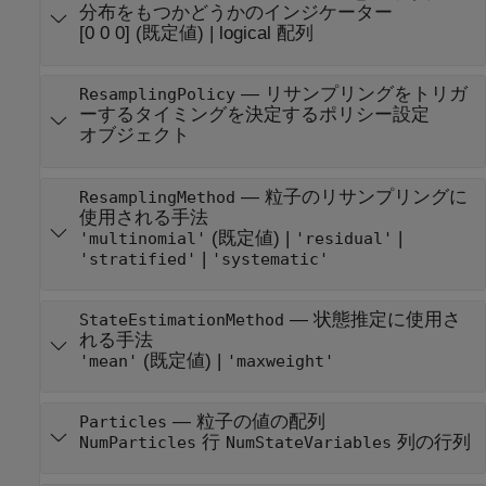
分布をもつかどうかのインジケーター
[0 0 0]
(既定値) |
logical 配列
—
リサンプリングをトリガ
ResamplingPolicy
ーするタイミングを決定するポリシー設定
オブジェクト
—
粒子のリサンプリングに
ResamplingMethod
使用される手法
(既定値) |
|
'multinomial'
'residual'
|
'stratified'
'systematic'
—
状態推定に使用さ
StateEstimationMethod
れる手法
(既定値) |
'mean'
'maxweight'
—
粒子の値の配列
Particles
行
列の行列
NumParticles
NumStateVariables