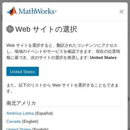
コンテンツへスキップ
MATLAB ヘルプ センター
オフキャンバス ナビゲーション メ
メインコンテンツ
Web サイトの選択
ドキュメンテーションのホーム
このページの内容は最新ではありません。最新版の英語を参照す
るには、ここをクリックします。
ロボティクスおよび自律システム
Web サイトを選択すると、翻訳されたコンテンツにアクセス
し、地域のイベントやサービスを確認できます。現在の位置情
stateEstimatorPF
Robotics System Toolbox
報に基づき、次のサイトの選択を推奨します:
United States
モーション プランニングとパス プランニング
モバイル ロボット プランニング
粒子フィルターの状態推定器の作成
United States
地図作成と位置推定
このページをすべて展開する
stateEstimatorPF
また、以下のリストから Web サイトを選択することもできま
説明
す。
項目一覧
オブジェクトは、推定状態の事後分布を離散粒
stateEstimatorPF
説明
南北アメリカ
子によって近似する再帰的ベイズ状態推定器です。
作成
América Latina
(Español)
プロパティ
粒子フィルター アルゴリズムは状態推定を再帰的に計算します。
オブジェクト関数
Canada
(English)
予測と補正の 2 つのステップが含まれます。予測ステップでは、
例
与えられたシステム モデルに基づき、前の状態を使用して現在の
United States
(English)