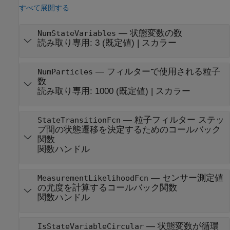
すべて展開する
—
状態変数の数
NumStateVariables
読み取り専用:
3
(既定値) |
スカラー
—
フィルターで使用される粒子
NumParticles
数
読み取り専用:
1000
(既定値) |
スカラー
—
粒子フィルター ステッ
StateTransitionFcn
プ間の状態遷移を決定するためのコールバック
関数
関数ハンドル
—
センサー測定値
MeasurementLikelihoodFcn
の尤度を計算するコールバック関数
関数ハンドル
—
状態変数が循環
IsStateVariableCircular