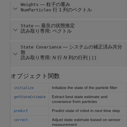
—
粒子の重み
Weights
行 1 列のベクトル
NumParticles
—
最良の状態推定
State
読み取り専用:
ベクトル
—
システムの補正済み共分
State Covariance
散
読み取り専用:
N
行
N
列の行列
|
[]
オブジェクト関数
Initialize the state of the particle filter
initialize
Extract best state estimate and
getStateEstimate
covariance from particles
Predict state of robot in next time step
predict
Adjust state estimate based on sensor
correct
measurement