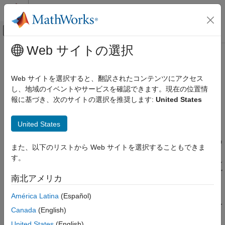
コンテンツへスキップ
MATLAB ヘルプ センター
オフキャンバス ナビゲーション メ
メインコンテンツ
Web サイトの選択
ドキュメンテーションのホーム
Reinforcement Learning Toolbox
制御システム
Web サイトを選択すると、翻訳されたコンテンツにアクセス
カテゴリ
強化学習を使用した方策の設計と学習
し、地域のイベントやサービスを確認できます。現在の位置情
報に基づき、次のサイトの選択を推奨します:
United States
C2000 Microcontroller Blockset
リリース ノート
Control System Toolbox
PDF 版ドキュメンテーション
PDF 版ドキュメンテーション
United States
Reinforcement Learning Toolbox™ は、DQN、PPO、SAC、
Fuzzy Logic Toolbox
DDPG などの強化学習アルゴリズムを使用して方策の学習を行う
Model Predictive Control Toolbox
また、以下のリストから Web サイトを選択することもできま
®
ためのアプリ、関数、および Simulink
ブロックを提供します。
す。
Motor Control Blockset
その方策を使用して、リソース割り当て、ロボティクス、自律シ
ステムといった複雑な用途のためのコントローラーや判定アルゴ
Predictive Maintenance Toolbox
南北アメリカ
リズムを実装できます。
Raspberry Pi Blockset
América Latina
(Español)
このツールボックスを使用すると、方策と価値関数を深層ニュー
Reinforcement Learning Toolbox
Canada
(English)
ラル ネットワークやルックアップ テーブルを使用して表現し、
Reinforcement Learning Toolbox 入門
United States
(English)
®