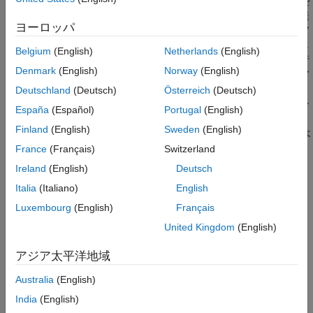
MATLAB
または Simulink でモデル化された環境とのやり取りを
環境
通じてそれらに学習させることができます。ツールボックスで提
ヨーロッパ
エージェント
供される単一エージェントまたは複数エージェントの強化学習ア
ルゴリズムを評価したり、独自の強化学習アルゴリズムを開発し
アクター、クリティック、および方策
Belgium
(English)
Netherlands
(English)
たりできます。ハイパーパラメーター設定の実験や、学習の進行
学習とシミュレーション
Denmark
(English)
Norway
(English)
状況の監視、学習済みのエージェントのシミュレーションを、ア
ベンチマークの例
プリを使って対話的に行うことも、プログラムで行うこともでき
Deutschland
(Deutsch)
Österreich
(Deutsch)
用途
ます。学習のパフォーマンスを向上させるために、シミュレーシ
España
(Español)
Portugal
(English)
方策の展開
ョンを複数の CPU、GPU、コンピューター クラスター、および
Robust Control Toolbox
Finland
(English)
Sweden
(English)
クラウドで並列実行できます (Parallel Computing Toolbox™ およ
び
MATLAB Parallel Server™
を使用)。
France
(Français)
Switzerland
Simulink Control Design
Ireland
(English)
Deutsch
Simulink Design Optimization
ONNX™ モデル形式を使って、TensorFlow™ Keras や PyTorch
Italia
(Italiano)
English
などの深層学習フレームワークから既存の方策をインポートでき
STM32 Microcontroller Blockset
ます (Deep Learning Toolbox™ を使用)。最適化された C、
Luxembourg
(English)
Français
System Identification Toolbox
®
C++、および CUDA
コードを生成して、学習済みの方策をマイ
United Kingdom
(English)
クロコントローラーや GPU に展開できます。ツールボックスに
は、使用を開始するのに役立つ参考例が含まれています。
アジア太平洋地域
Reinforcement Learning Toolbox 入門
Australia
(English)
India
(English)
Reinforcement Learning Toolbox の基礎を学ぶ