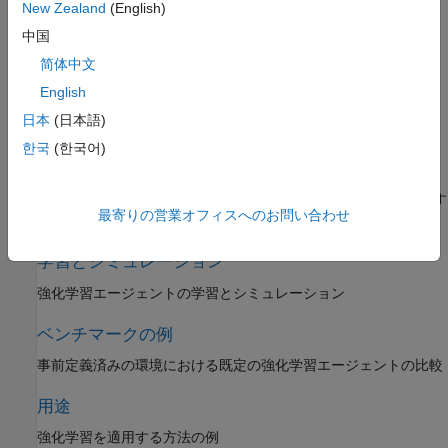
New Zealand
(English)
環境
中国
強化学習環境のダイナミクスと出力をモデル化する
简体中文
English
エージェント
日本
(日本語)
強化学習エージェントの作成と構成
한국
(한국어)
アクター、クリティック、および方策
方策と価値関数の近似器 (アクターやクリティックなど) を定義す
最寄りの営業オフィスへのお問い合わせ
る
学習とシミュレーション
強化学習エージェントの学習とシミュレーション
ベンチマークの例
事前定義済みの環境における既定の強化学習エージェントの比較
用途
強化学習を適用する方法の例