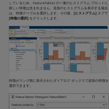
しているため、
の一連のヒストグラム プロットに
FeatureTable1
新しい特徴は含まれません。追加のヒストグラムを表示する場合
は、特徴テーブルを選択します。その後、
[ヒストグラム]
タブで
[特徴の選択]
をクリックします。
特徴がランク順に表示されたダイアログ ボックスで追加の特徴を
選択できます。