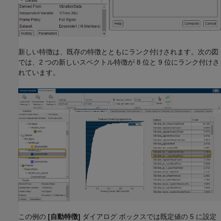
新しい特徴は、既存の特徴とともにランク付けされます。次の図
では、2 つの新しいスペクトル特徴が 8 位と 9 位にランク付けさ
れています。
この例の
[自動特徴]
ダイアログ ボックスでは既定値の 5 に設定