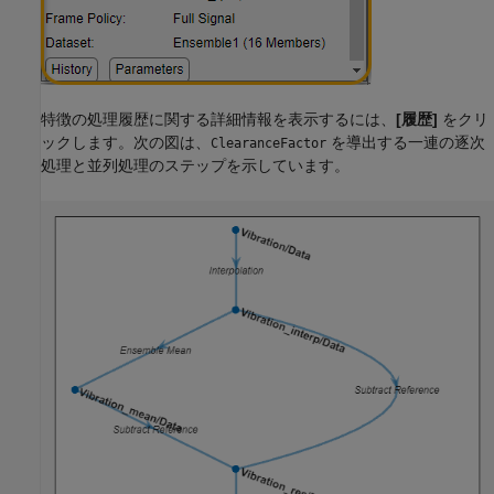
特徴の処理履歴に関する詳細情報を表示するには、
[履歴]
をクリ
ックします。次の図は、
を導出する一連の逐次
ClearanceFactor
処理と並列処理のステップを示しています。