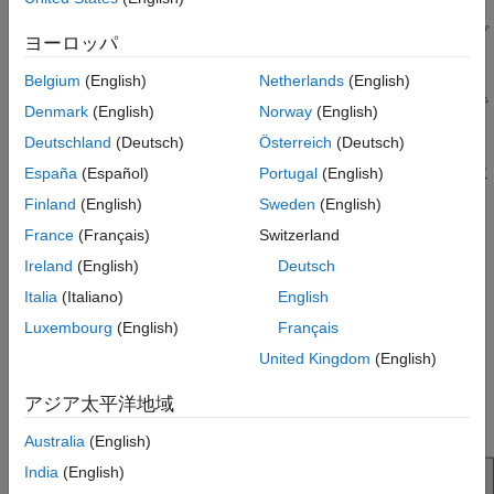
特徴をランク付けし、上位ランクの特徴のヒストグラムをプ
ヨーロッパ
ロット。
Belgium
(English)
Netherlands
(English)
[自動特徴]
では、標準、詳細設定、および回転機の特徴を生成で
Denmark
(English)
Norway
(English)
きます。
Deutschland
(Deutsch)
Österreich
(Deutsch)
標準
— 信号特徴、スペクトル特徴、一部の時間-周波数
España
(Español)
Portugal
(English)
特徴を含むコアの特徴
Finland
(English)
Sweden
(English)
France
(Français)
Switzerland
詳細設定
— 残差信号やトレンド除去済みの時系列な
ど、より複雑な計算を必要とする信号特徴
Ireland
(English)
Deutsch
Italia
(Italiano)
English
回転機
— 回転機向けの回転速度を組み込んだ特殊な特
Luxembourg
(English)
Français
徴
United Kingdom
(English)
次の図は、特徴の計算フローを示しています。
アジア太平洋地域
Australia
(English)
India
(English)