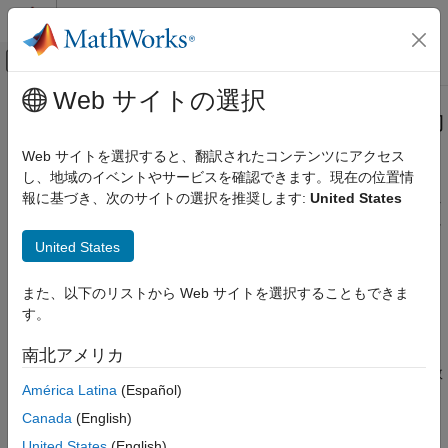
コンテンツへスキップ
MATLAB ヘルプ センター
オフキャンバス ナビゲーション メ
メインコンテンツ
Web サイトの選択
ドキュメンテーションのホーム
診断特徴デザイナーでの特徴の自動
制御システム
生成
Web サイトを選択すると、翻訳されたコンテンツにアクセス
し、地域のイベントやサービスを確認できます。現在の位置情
Predictive Maintenance Toolbox
報に基づき、次のサイトの選択を推奨します:
United States
状態インジケーターの設計
診断特徴デザイナー
にデータをインポートすると、特定のデータ
処理および特徴抽出オプションを適用して、データから特徴セッ
状態インジケーターの対話的な設計
United States
トを生成してランク付けできます。また、
[自動特徴]
を使用し
て、特徴セットを自動的に生成してランク付けすることもできま
診断特徴デザイナーでの特徴の自動生成
す。1 つ以上の信号またはスペクトルを選択すると、
[自動特徴]
また、以下のリストから Web サイトを選択することもできま
項目一覧
は、変数の型に適切な事前定義された特徴セットを計算します。
す。
[自動特徴] の計算の設定
自動計算には以下が含まれます。
新しい変数とランク付けされた特徴の表示
南北アメリカ
別の変数と特徴の追加
スペクトルや時系列信号などの特徴抽出に使用する中間変数
América Latina
(Español)
アプリからの特徴の削除
の導出
次のステップ
Canada
(English)
展開された変数セットからの特徴抽出
参考
United States
(English)