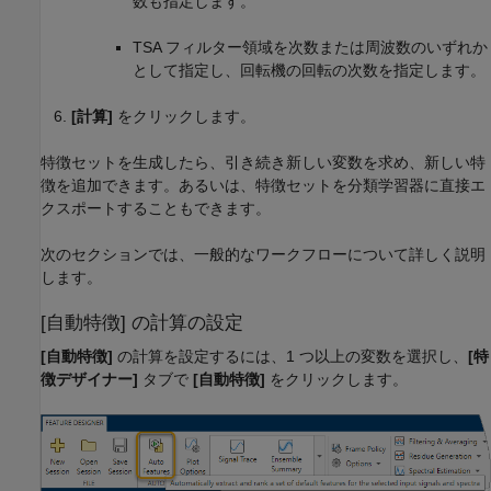
数も指定します。
TSA フィルター領域を次数または周波数のいずれか
として指定し、回転機の回転の次数を指定します。
[計算]
をクリックします。
特徴セットを生成したら、引き続き新しい変数を求め、新しい特
徴を追加できます。あるいは、特徴セットを
分類学習器
に直接エ
クスポートすることもできます。
次のセクションでは、一般的なワークフローについて詳しく説明
します。
[自動特徴] の計算の設定
[自動特徴]
の計算を設定するには、1 つ以上の変数を選択し、
[特
徴デザイナー]
タブで
[自動特徴]
をクリックします。