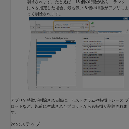
削除されます。たとえば、13 個の特徴があり、ランク
に
を指定した場合、最も低い 8 個の特徴がアプリによ
5
って削除されます。
アプリで特徴が削除される際に、ヒストグラムや特徴トレース プ
ロットなど、以前に生成されたプロットからも特徴が削除されま
す。
次のステップ