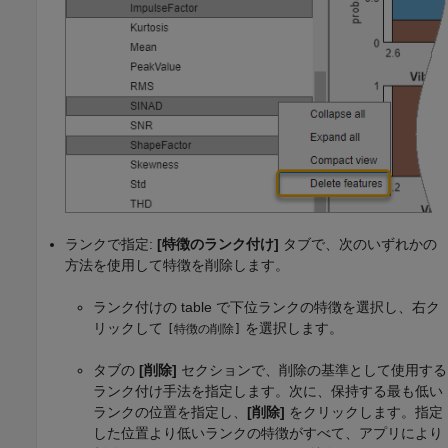
ランクで指定:
[特徴のランク付け]
タブで、次のいずれかの
方法を使用して特徴を削除します。
ランク付けの table で下位ランクの特徴を選択し、右ク
リックして
を選択します。
[特徴の削除]
タブの
[削除]
セクションで、削除の基準として使用する
ランク付け手法を指定します。次に、保持する最も低い
ランクの位置を指定し、
[削除]
をクリックします。指定
した位置より低いランクの特徴がすべて、アプリにより