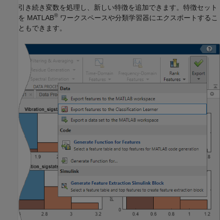
引き続き変数を処理し、新しい特徴を追加できます。特徴セット
®
を MATLAB
ワークスペースや
分類学習器
にエクスポートするこ
ともできます。