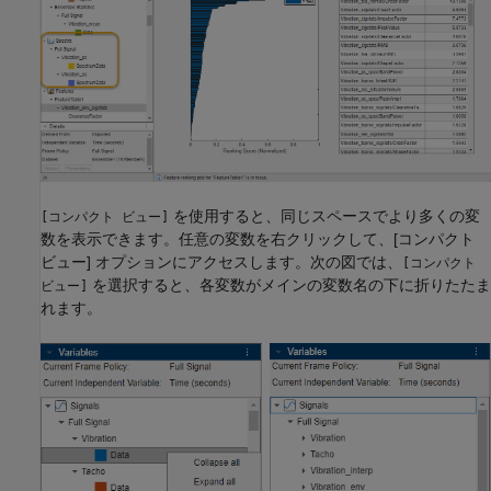
を使用すると、同じスペースでより多くの変
[コンパクト ビュー]
数を表示できます。任意の変数を右クリックして、[コンパクト
ビュー] オプションにアクセスします。次の図では、
[コンパクト
を選択すると、各変数がメインの変数名の下に折りたたま
ビュー]
れます。