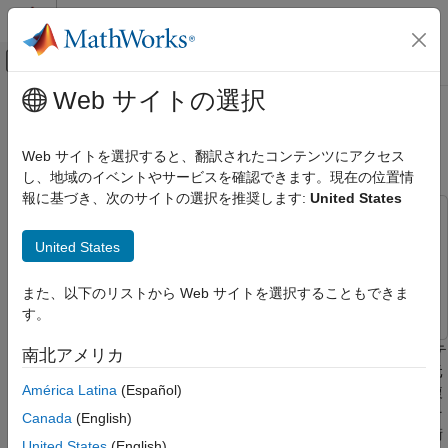
コンテンツへスキップ
MATLAB ヘルプ センター
オフキャンバス ナビゲーション メ
メインコンテンツ
Web サイトの選択
ドキュメンテーションのホーム
深層学習を使用したバッテリー サ
制御システム
イクル寿命の予測
Web サイトを選択すると、翻訳されたコンテンツにアクセス
し、地域のイベントやサービスを確認できます。現在の位置情
Predictive Maintenance Toolbox
報に基づき、次のサイトの選択を推奨します:
United States
用途
この例では次を使用します。
バッテリー
Predictive Maintenance Toolbox
Predictive Maintenance
United States
Predictive Maintenance Toolbox
Toolbox
残存耐用期間 (RUL) の予測
Deep Learning Toolbox
Deep Learning Toolbox
また、以下のリストから Web サイトを選択することもできま
す。
Predictive Maintenance Toolbox
予知保全における AI
物理学に基づいたモデル化手法を使用したリチウムイオン バッテ
南北アメリカ
リーのサイクル寿命の予測は、動作状態が多岐にわたり、製造元
América Latina
(Español)
深層学習を使用したバッテリー サイクル寿
が同じバッテリーでもデバイスの変動性が大きいため、非常に複
命の予測
雑です。また、バッテリーは使用状況や製造時の状態により、そ
Canada
(English)
項目一覧
れぞれ経年劣化の仕方が異なります。この例では、深層学習技術
United States
(English)