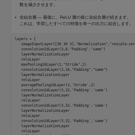
数を減少させます。
全結合層 — 最後に、ReLU 層の後に全結合層が続きます。
これは、学習したすべての特徴を単一の出力に結合します。
layers = [

   imageInputLayer([30 30 3],
"Normalization"
,
"rescale-zer
   convolution2dLayer(3,8,
"Padding"
,
"same"
)

   layerNormalizationLayer

   reluLayer

   maxPooling2dLayer(2,
"Stride"
,2)

   convolution2dLayer(3,16,
"Padding"
,
"same"
)

   layerNormalizationLayer

   reluLayer

   averagePooling2dLayer(2,
'Stride'
,2)

   convolution2dLayer(3,32,
'Padding'
,
'same'
)

   layerNormalizationLayer

   reluLayer

   convolution2dLayer(3,32,
'Padding'
,
'same'
)

   layerNormalizationLayer

   reluLayer

   convolution2dLayer(3,32,
'Padding'
,
'same'
)

   layerNormalizationLayer

   reluLayer
