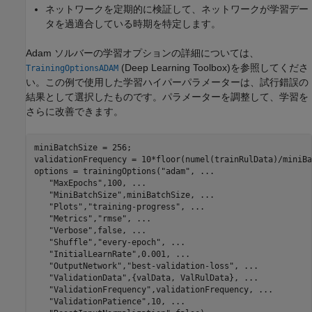
ネットワークを定期的に検証して、ネットワークが学習デー
タを過適合している時期を特定します。
Adam ソルバーの学習オプションの詳細については、
(Deep Learning Toolbox)
を参照してくださ
TrainingOptionsADAM
い。この例で使用した学習ハイパーパラメーターは、試行錯誤の
結果として選択したものです。パラメーターを調整して、学習を
さらに改善できます。
miniBatchSize = 256;

validationFrequency = 10*floor(numel(trainRulData)/miniBa
options = trainingOptions(
"adam"
, 
...
"MaxEpochs"
,100, 
...
"MiniBatchSize"
,miniBatchSize, 
...
"Plots"
,
"training-progress"
, 
...
"Metrics"
,
"rmse"
, 
...
"Verbose"
,false, 
...
"Shuffle"
,
"every-epoch"
, 
...
"InitialLearnRate"
,0.001, 
...
"OutputNetwork"
,
"best-validation-loss"
, 
...
"ValidationData"
,{valData, ValRulData}, 
...
"ValidationFrequency"
,validationFrequency, 
...
"ValidationPatience"
,10, 
...