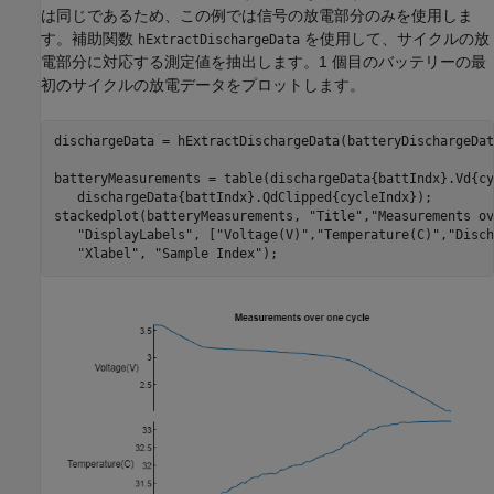
は同じであるため、この例では信号の放電部分のみを使用しま
す。補助関数
を使用して、サイクルの放
hExtractDischargeData
電部分に対応する測定値を抽出します。1 個目のバッテリーの最
初のサイクルの放電データをプロットします。
dischargeData = hExtractDischargeData(batteryDischargeData
batteryMeasurements = table(dischargeData{battIndx}.Vd{cy
   dischargeData{battIndx}.QdClipped{cycleIndx});

stackedplot(batteryMeasurements, 
"Title"
,
"Measurements ov
"DisplayLabels"
, [
"Voltage(V)"
,
"Temperature(C)"
,
"Disch
"Xlabel"
, 
"Sample Index"
);