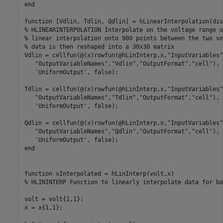
end
function
% HLINEARINTERPOLATION Interpolate on the voltage range o
% linear interpolation onto 900 points between the two vo
% data is then reshaped into a 30x30 matrix
Vdlin = cellfun(@(x)rowfun(@hLinInterp,x,
"InputVariables"
"OutputVariableNames"
,
"Vdlin"
,
"OutputFormat"
,
"cell"
), 
'UniformOutput'
, false);

Tdlin = cellfun(@(x)rowfun(@hLinInterp,x,
"InputVariables"
"OutputVariableNames"
,
"Tdlin"
,
"OutputFormat"
,
"cell"
), 
'UniformOutput'
, false);

Qdlin = cellfun(@(x)rowfun(@hLinInterp,x,
"InputVariables"
"OutputVariableNames"
,
"Qdlin"
,
"OutputFormat"
,
"cell"
), 
'UniformOutput'
end
function
% HLININTERP Function to linearly interpolate data for ba
volt = volt{1,1};

x = x{1,1};
