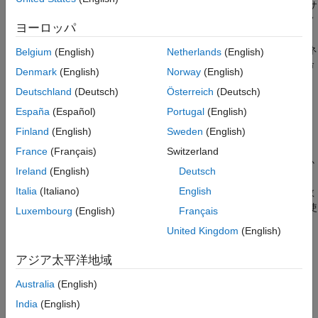
を使用して、急速充電されたリチウムイオン バッテリーの残量サ
バッテリー放電測定値の抽出
イクルを推定する方法について説明します。バッテリーのライフ
ネットワーク アーキテクチャの定義
ヨーロッパ
サイクルを表すデータを使用して 2 次元畳み込みニューラル ネ
ネットワーク ハイパーパラメーターの定義
ットワーク ベースのアーキテクチャに学習させ、この学習済みネ
とネットワークの学習
Belgium
(English)
Netherlands
(English)
ットワークを使用して、新しいバッテリーの残りのサイクル寿命
学習済みモデルのパフォーマンスを評価する
Denmark
(English)
Norway
(English)
を推定します。
まとめ
Deutschland
(Deutsch)
Österreich
(Deutsch)
補助関数
データ セット
España
(Español)
Portugal
(English)
参考
Finland
(English)
Sweden
(English)
データ セットには、定格容量 1.1 Ah、定格電圧 3.3 V のリチウ
ムイオン電池 40 個から取られた、さまざまな充放電プロファイ
France
(Français)
Switzerland
ルにおける測定値が格納されています。各バッテリーは、あらか
Ireland
(English)
Deutsch
じめ決められたポリシーに従って、電池容量の 80% に達するま
Italia
(Italiano)
English
で充電と放電を繰り返します。この状態になるまでのサイクル数
をバッテリー サイクル寿命といいます。この数値は、この例で使
Luxembourg
(English)
Français
用しているデータのヒストグラムに見られるように、150 ～
United Kingdom
(English)
2300 サイクルの間で大きく変化します。
アジア太平洋地域
Australia
(English)
India
(English)