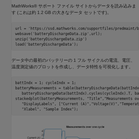
MathWorks® サポート ファイル サイトからデータを読み込みま
す (これは約 1.2 GB の大きなデータ セットです)。
url = 
'https://ssd.mathworks.com/supportfiles/predmaint/b
websave(
'batteryDischargeData.zip'
,url);

unzip(
'batteryDischargeData.zip'
)

load(
'batteryDischargeData'
);
データ中の最初のバッテリーの 1 フル サイクルの電流、電圧、
温度測定値のプロットを作成し、データ特性を可視化します。
battIndx = 1; cycleIndx = 1;

batteryMeasurements = table(batteryDischargeData(battIndx
   batteryDischargeData(battIndx).cycles(cycleIndx).T, ba
stackedplot(batteryMeasurements, 
"Title"
,
"Measurements ov
"DisplayLabels"
, [
"Current (A)"
,
"Voltage(V)"
,
"Temperat
"Xlabel"
, 
"Sample Index"
);