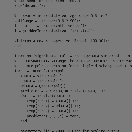
% Set seed for consistent results
rng(
"default"
);

% Linearly interpolate voltage range 3.6 to 2.
voltRange = linspace(3.6,2,900);

[~, ia, ~] = unique(volt,
'sorted'
);

f = griddedInterpolant(volt(ia),x(ia));

end
function
%    HRESHAPEDATA Arrange the data as 30x30x3 - where eac
%    interpolated version for a single discharge and 3 is
for
 i =1:numel(VInterpol)

   VData = VInterpol{i};

   TData = TInterpol{i};

   QdData = QdInterpol{i};

   predictor = zeros(30,30,3,size(VData,1));

for
 j = 1: size(VData,1)

      temp(:,:,1) = VData{j,1};

      temp(:,:,2) = QdData{j,1};

      temp(:,:,3) = TData{j,1};

      predictor(:,:,:,j) = temp;

end
   maxBatteryLife = 2000; 
% Used for scaling output