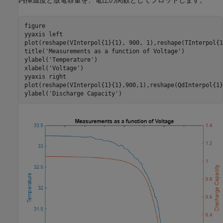
内挿温度と放電容量を、電圧の関数としてプロットします。
figure

yyaxis 
left
plot(reshape(VInterpol{1}{1}, 900, 1),reshape(TInterpol{1
title(
'Measurements as a function of Voltage'
)

ylabel(
'Temperature'
) 

xlabel(
'Voltage'
)

yyaxis 
right
plot(reshape(VInterpol{1}{1},900,1),reshape(QdInterpol{1}
ylabel(
'Discharge Capacity'
)