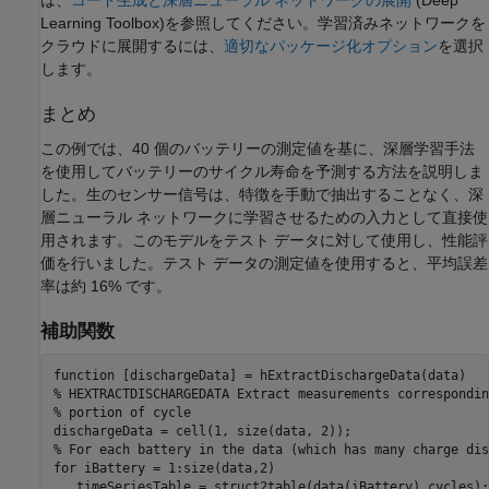
は、
コード生成と深層ニューラル ネットワークの展開
(Deep
Learning Toolbox)
を参照してください。学習済みネットワークを
クラウドに展開するには、
適切なパッケージ化オプション
を選択
します。
まとめ
この例では、40 個のバッテリーの測定値を基に、深層学習手法
を使用してバッテリーのサイクル寿命を予測する方法を説明しま
した。生のセンサー信号は、特徴を手動で抽出することなく、深
層ニューラル ネットワークに学習させるための入力として直接使
用されます。このモデルをテスト データに対して使用し、性能評
価を行いました。テスト データの測定値を使用すると、平均誤差
率は約 16% です。
補助関数
function
% HEXTRACTDISCHARGEDATA Extract measurements correspondin
% portion of cycle
% For each battery in the data (which has many charge dis
for
 iBattery = 1:size(data,2)

   timeSeriesTable = struct2table(data(iBattery).cycles);
