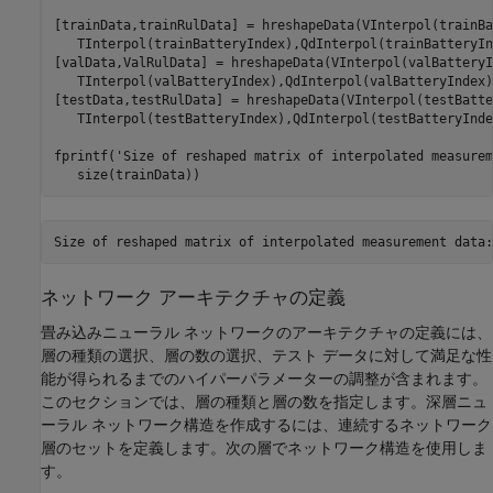
[trainData,trainRulData] = hreshapeData(VInterpol(trainBa
   TInterpol(trainBatteryIndex),QdInterpol(trainBatteryIn
[valData,ValRulData] = hreshapeData(VInterpol(valBatteryI
   TInterpol(valBatteryIndex),QdInterpol(valBatteryIndex))
[testData,testRulData] = hreshapeData(VInterpol(testBatte
   TInterpol(testBatteryIndex),QdInterpol(testBatteryIndex
fprintf(
'Size of reshaped matrix of interpolated measurem
   size(trainData))
ネットワーク アーキテクチャの定義
畳み込みニューラル ネットワークのアーキテクチャの定義には、
層の種類の選択、層の数の選択、テスト データに対して満足な性
能が得られるまでのハイパーパラメーターの調整が含まれます。
このセクションでは、層の種類と層の数を指定します。深層ニュ
ーラル ネットワーク構造を作成するには、連続するネットワーク
層のセットを定義します。次の層でネットワーク構造を使用しま
す。