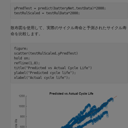
yPredTest = predict(batteryNet,testData)*2000; 

testRulScaled = testRulData*2000;
散布図を使用して、実際のサイクル寿命と予測されたサイクル寿
命を比較します。
figure;

scatter(testRulScaled,yPredTest)

hold 
on
;

refline(1,0);

title(
"Predicted vs Actual Cycle Life"
)

ylabel(
"Predicted cycle life"
);

xlabel(
"Actual cycle life"
);