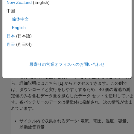
New Zealand
(English)
中国
简体中文
English
日本
(日本語)
한국
(한국어)
最寄りの営業オフィスへのお問い合わせ
124 個の電池の測定値を含むデータ セット全体にはこちら [2] か
ら、詳細説明にはこちら [1] からアクセスできます。この例で
は、ダウンロードと実行をしやすくするため、40 個の電池の測
定値のみを含むデータ量を減らしたデータ セットを使用していま
す。各バッテリーのデータは構造体に格納され、次の情報が含ま
れています。
サイクル内で収集されるデータ: 電流、電圧、温度、容量、
差動放電容量