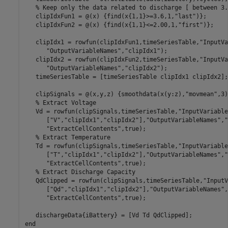
% Keep only the data related to discharge [ between 3.
   clipIdxFun1 = @(x) {find(x{1,1}>=3.6,1,
"last"
)};

   clipIdxFun2 = @(x) {find(x{1,1}<=2.00,1,
"first"
)};

   clipIdx1 = rowfun(clipIdxFun1,timeSeriesTable,
"InputVa
"OutputVariableNames"
,
"clipIdx1"
);

   clipIdx2 = rowfun(clipIdxFun2,timeSeriesTable,
"InputVa
"OutputVariableNames"
,
"clipIdx2"
);

   timeSeriesTable = [timeSeriesTable clipIdx1 clipIdx2];
   clipSignals = @(x,y,z) {smoothdata(x(y:z),
"movmean"
,3)
% Extract Voltage
   Vd = rowfun(clipSignals,timeSeriesTable,
"InputVariable
      [
"V"
,
"clipIdx1"
,
"clipIdx2"
],
"OutputVariableNames"
,
"
"ExtractCellContents"
,true);

% Extract Temperature
   Td = rowfun(clipSignals,timeSeriesTable,
"InputVariable
      [
"T"
,
"clipIdx1"
,
"clipIdx2"
],
"OutputVariableNames"
,
"
"ExtractCellContents"
,true);

% Extract Discharge Capacity
   QdClipped = rowfun(clipSignals,timeSeriesTable,
"InputV
      [
"Qd"
,
"clipIdx1"
,
"clipIdx2"
],
"OutputVariableNames"
,
"ExtractCellContents"
,true);

end