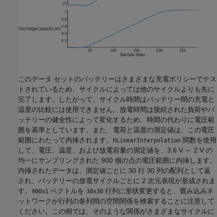
このデータ セットのバッテリーはさまざまな充電ポリシーでテス
トされているため、サイクルによっては他のサイクルよりも先に
完了します。したがって、サイクル時間はバッテリー間の充電と
温度の比較には使用できません。放電時間は接続された負荷やバ
ッテリーの健全性によって変化するため、時間の代わりに電圧範
囲を基準としています。また、電荷と温度の測定値は、この電圧
範囲にわたって内挿されます。
関数を使用
hLinearInterpolation
して、電圧、温度、および放電容量の測定値を、3.6 V ～ 2 V の
均一にサンプリングされた 900 個の点の電圧範囲に内挿します。
内挿されたデータは、測定値ごとに 30 行 30 列の配列として返
され、バッテリーの放電サイクルごとに 2 次元表現が形成されま
す。
ベクトルを
行列に形状変更すると、畳み込みネ
900x1
30x30
ットワークが行列の各列間の空間関係を検索することに注意して
ください。この例では、そのような関係がさまざまなサイクルに