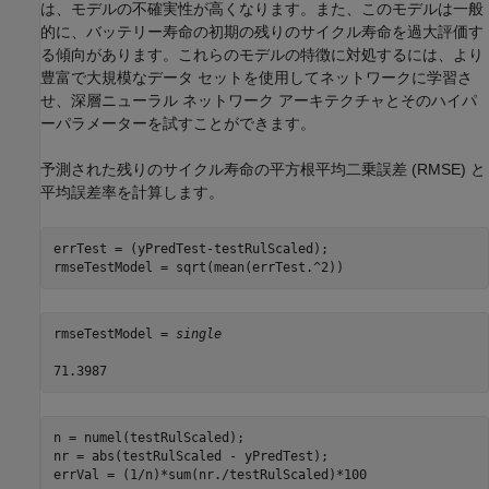
は、モデルの不確実性が高くなります。また、このモデルは一般
的に、バッテリー寿命の初期の残りのサイクル寿命を過大評価す
る傾向があります。これらのモデルの特徴に対処するには、より
豊富で大規模なデータ セットを使用してネットワークに学習さ
せ、深層ニューラル ネットワーク アーキテクチャとそのハイパ
ーパラメーターを試すことができます。
予測された残りのサイクル寿命の平方根平均二乗誤差 (RMSE) と
平均誤差率を計算します。
errTest = (yPredTest-testRulScaled);

rmseTestModel = sqrt(mean(errTest.^2))
rmseTestModel = 
single
n = numel(testRulScaled);

nr = abs(testRulScaled - yPredTest);

errVal = (1/n)*sum(nr./testRulScaled)*100