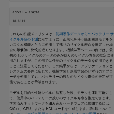
errVal = 
single
これらの性能メトリクスは、
初期動作データからのバッテリー サ
イクル寿命の予測
に示すように、正規化を伴う線形回帰モデルを
カスタム機能とともに使用して残りのサイクル寿命を推定した場
合の等価値に比較的近くなります。機械学習ベースの例では、最
初の 100 サイクルのデータのみが残りのサイクル寿命の推定に使
用されますが、この例では任意のサイクルのデータを使用できる
ことに注意してください。この結果からは、アプリケーションと
システムの要件に応じて、機械学習と深層学習のいずれのアプロ
ーチを使用しても、バッテリーの残りのサイクル寿命の推定が可
能であることが示唆されます。
モデルを目的の性能レベルに調整した後、モデルを運用可能にし
て、使用中のバッテリーの残りのサイクル寿命を推定できます。
学習済みネットワークを組み込みハードウェアに展開するには、
C/C++、GPU、または HDL コードを生成します。詳細について