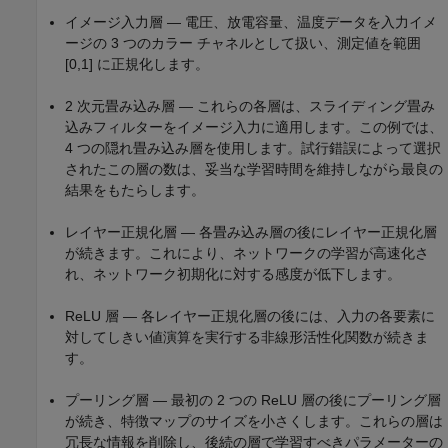
イメージ入力層 — 電圧、放電容量、温度データを入力イメ
ージの 3 つのカラー チャネルとして扱い、測定値を範囲
[0,1] に正規化します。
2 次元畳み込み層 — これらの各層は、スライディング畳み
込みフィルターをイメージ入力に適用します。この例では、
4 つの隠れ畳み込み層を使用します。試行錯誤によって選択
されたこの層の数は、妥当な学習時間を維持しながら最良の
結果をもたらします。
レイヤー正規化層 — 各畳み込み層の後にレイヤー正規化層
が続きます。これにより、ネットワークの学習が高速化さ
れ、ネットワーク初期化に対する感度が低下します。
ReLU 層 — 各レイヤー正規化層の後には、入力の各要素に
対してしきい値演算を実行する非線形活性化関数が続きま
す。
プーリング層 — 最初の 2 つの ReLU 層の後にプーリング層
が続き、特徴マップのサイズを小さくします。これらの層は
冗長な情報を削除し、後続の層で学習すべきパラメーターの