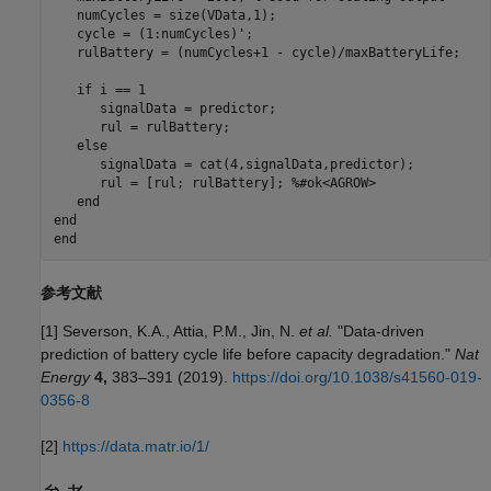
   numCycles = size(VData,1);

   cycle = (1:numCycles)';

   rulBattery = (numCycles+1 - cycle)/maxBatteryLife;

if
 i == 1

      signalData = predictor;

      rul = rulBattery;

else
      signalData = cat(4,signalData,predictor);

      rul = [rul; rulBattery]; 
%#ok<AGROW>
end
end
end
参考文献
[1] Severson, K.A., Attia, P.M., Jin, N.
et al.
"Data-driven
prediction of battery cycle life before capacity degradation."
Nat
Energy
4,
383–391 (2019).
https://doi.org/10.1038/s41560-019-
0356-8
[2]
https://data.matr.io/1/