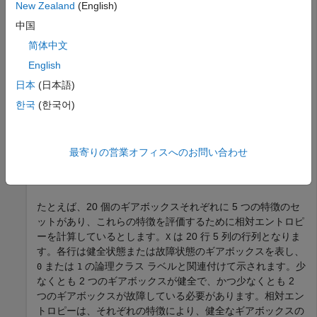
New Zealand
(English)
中国
複数の特徴を単一のデータ ソースから抽出する場合な
ど、
に
n
個の特徴が単一セット含まれている場合、
X
X
简体中文
は 1 行
n
列のベクトル。
English
日本
(日本語)
に
n
個の特徴が
m
セット含まれている場合、
は
m
X
X
行
n
列の行列。
の各行は 1 つのデータ ソースを表
X
한국
(한국어)
し、単一の論理クラスに対応している必要があります。
適正な相対エントロピー値を計算するためには、
は少なく
X
最寄りの営業オフィスへのお問い合わせ
とも、
の論理クラス
に対応する行を 2 つ、ラベル
に対
I
0
1
応する行を 2 つ含んでいる必要があります。
たとえば、20 個のギアボックスそれぞれに 5 つの特徴のセ
ットがあり、これらの特徴を評価するために相対エントロピ
ーを計算しているとします。
は 20 行 5 列の行列となりま
X
す。各行は健全状態または故障状態のギアボックスを表し、
または
の論理クラス ラベルと関連付けて示されます。少
0
1
なくとも 2 つのギアボックスが健全で、かつ少なくとも 2
つのギアボックスが故障している必要があります。相対エン
トロピーは、それぞれの特徴により、健全なギアボックスの