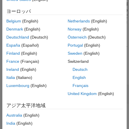
バージョン履歴
ついて、1 次元カルバック・ライブラー ダイバージェンスを計算
参考
します。相対エントロピーは、健全なマシンと故障したマシンの
ヨーロッパ
ように、データをどの程度 2 つのクラスに分離できるかに従って
Belgium
(English)
Netherlands
(English)
特徴をランク付けするためのメトリクスを提供します。エントロ
ピー計算では、
内のデータはガウス分布に従っていると仮定さ
X
Denmark
(English)
Norway
(English)
れます。
Deutschland
(Deutsch)
Österreich
(Deutsch)
España
(Español)
Portugal
(English)
診断特徴デザイナー
で生成されるコードでは、この方法で特徴を
ランク付けする際に
が使用されます。
relativeEntropy
Finland
(English)
Sweden
(English)
France
(Français)
Switzerland
入力引数
Ireland
(English)
Deutsch
すべて折りたたむ
Italia
(Italiano)
English
Luxembourg
(English)
Français
—
グループ化対象のデータ サンプル
X
United Kingdom
(English)
ベクトル
|
行列
アジア太平洋地域
2 つのグループへの論理的分類が可能なデータ サンプルを含
Australia
(English)
むデータ セット。1 つの特徴に対する値など、サンプル セ
ットが単一の場合はベクトルとして、サンプル セットが複
India
(English)
数ある場合は行列として指定します。