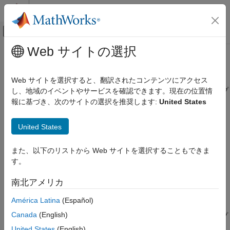
コンテンツへスキップ
MATLAB ヘルプ センター
オフキャンバス ナビゲーション メ
メインコンテンツ
Web サイトの選択
ドキュメンテーションのホーム
relativeEntropy
制御システム
Web サイトを選択すると、翻訳されたコンテンツにアクセス
クラスの分離可能性を測定する、2 つの独立したデータ グループ
し、地域のイベントやサービスを確認できます。現在の位置情
Predictive Maintenance Toolbox
の 1 次元カルバック・ライブラー ダイバージェンス
報に基づき、次のサイトの選択を推奨します:
United States
状態インジケーターの設計
コマンド ラインでの状態インジケーターの設
ページ内をすべて折りたたむ
計
United States
構文
relativeEntropy
また、以下のリストから Web サイトを選択することもできま
Z = relativeEntropy(X,I)
項目一覧
す。
説明
構文
南北アメリカ
は、
診断特徴デザイナー
で生成されたコードで
relativeEntropy
説明
使用される関数です。
入力引数
América Latina
(Español)
出力引数
Canada
(English)
は、
の論理ラベルに従ってグループ
= relativeEntropy(
,
)
I
Z
X
I
参照
化されている、データ セット
の独立した 2 つのサブセットに
X
United States
(English)