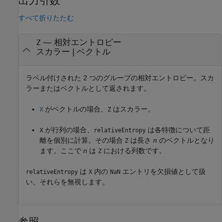
出力引数
すべて折りたたむ
— 相対エントロピー
Z
スカラー | ベクトル
ラベル付けされた 2 つのグループの相対エントロピー。スカ
ラーまたはベクトルとして返されます。
がベクトルの場合、
はスカラー。
X
Z
が行列の場合、
は各特徴について距
X
relativeEntropy
離を個別に計算。その場合
は長さ
n
のベクトルとなり
Z
ます。ここで
n
は
における列数です。
Z
は
内の
エントリを欠損値として扱
relativeEntropy
X
NaN
い、それらを無視します。
参照