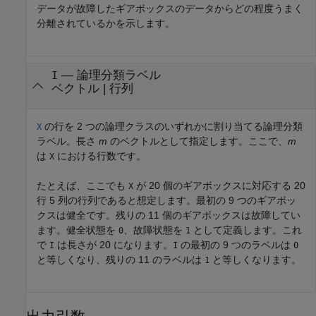
データが故障したギアボックスのデータからどの程度うまく
分離されているかを示します。
—
論理分類ラベル
I
ベクトル
|
行列
の行を 2 つの論理クラスのいずれかに割り当てる論理分類
X
ラベル。長さ
m
のベクトルとして指定します。ここで、
m
は
における行数です。
X
たとえば、ここでも
が 20 個のギアボックスに対応する 20
X
行 5 列の行列であると想定します。最初の 9 つのギアボッ
クスは健全です。残りの 11 個のギアボックスは故障してい
ます。健全状態を
、故障状態を
として定義します。これ
0
1
で
は長さが 20 になります。
の最初の 9 つのラベルは
I
I
0
と等しくなり、残りの 11 のラベルは
と等しくなります。
1