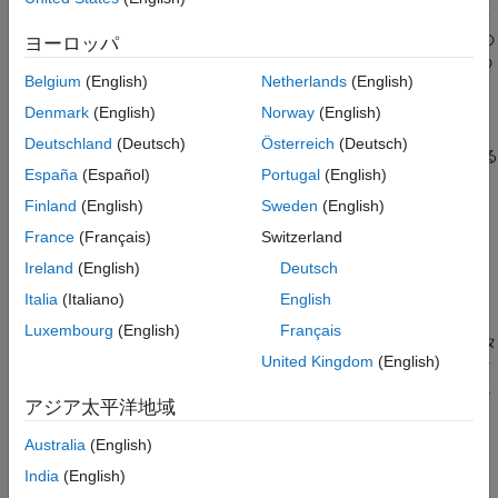
と
を使用して計算をオフロードする場合、各計
parfor
parfeval
拡張機能
算は一度に 1 つのワーカーによってのみ実行されます。これらの
ヨーロッパ
バージョン履歴
ワーカーは独立しており、相互の通信は行われません。これらの
参考
Belgium
(English)
Netherlands
(English)
ワーカーに
を適用する場合、この関数による影響はあ
spmdSend
りません。
Denmark
(English)
Norway
(English)
Deutschland
(Deutsch)
Österreich
(Deutsch)
を使用するには、現在の spmd ブロックを実行している
spmdSend
España
(Español)
Portugal
(English)
ワーカーの数が
より大きくなければなりません。現在の spmd
1
ブロックを実行しているワーカーの数を取得するには、関数
Finland
(English)
Sweden
(English)
を使用します。
spmdSize
France
(Français)
Switzerland
Ireland
(English)
Deutsch
例
Italia
(Italiano)
English
は、タグ
が付いたデータを送信します。
spmdSend(
___
,
)
tag
tag
Luxembourg
(English)
Français
を使用してワーカー間でデータを送信する場合、データ
spmdSend
United Kingdom
(English)
の複数の項目が収集されるのを待機することができます。データ
の複数の項目をワーカーに送信する場合、各項目にタグを付加し
アジア太平洋地域
て項目間の区別をつけます。
Australia
(English)
例
India
(English)