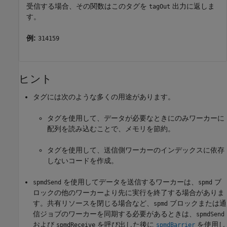
受信する場合、その関数はこのタグを
出力に返しま
tagOut
す。
例:
314159
ヒント
タグには次のような多くの用途があります。
タグを使用して、データが必要なときにのみワーカーに
配列を読み込むことで、メモリを節約。
タグを使用して、送信側ワーカーのインデックスに依存
しないコードを作成。
を使用してデータを送信するワーカーは、
ブ
spmdSend
spmd
ロックの他のワーカーより先に実行を終了する場合がありま
す。共有リソースを閉じる場合など、
ブロックまたは通
spmd
信ジョブのワーカーを同期する必要があるときは、
spmdSend
および
を呼び出した後に
を使用し
spmdReceive
spmdBarrier