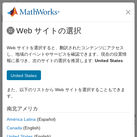
コンテンツへスキップ
MATLAB ヘルプ センター
オフキャンバス ナビゲーション メ
メインコンテンツ
Web サイトの選択
ドキュメンテーションのホーム
spmdSend
並列計算
Web サイトを選択すると、翻訳されたコンテンツにアクセス
ブロックの別のワーカーにデータを送信する
し、地域のイベントやサービスを確認できます。現在の位置情
spmd
Parallel Computing Toolbox
R2022b 以降
報に基づき、次のサイトの選択を推奨します:
United States
バッチ処理
ページ内をすべて折りたたむ
ジョブおよびタスクの詳細な制御
United States
タスク制御とワーカー間通信
構文
spmdSend
また、以下のリストから Web サイトを選択することもできま
spmdSend(A,destination)
す。
項目一覧
spmdSend(
___
,tag)
説明
構文
南北アメリカ
説明
は、
ブロックまたは通信ジョブの
spmdSend(
,
)
spmd
A
destination
América Latina
(Español)
例
現在のワーカーから
によって指定されたワーカーに
destination
入力引数
Canada
(English)
データ
を送信します。
A
ヒント
United States
(English)