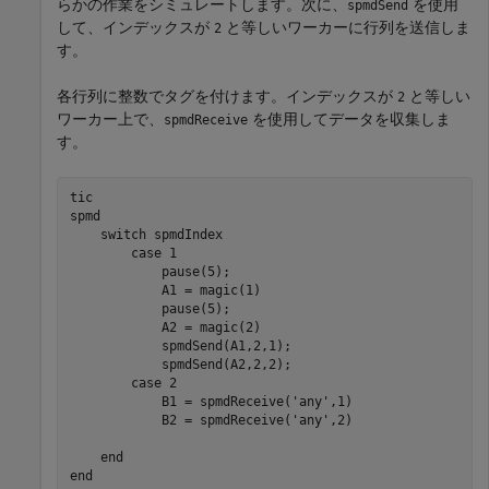
らかの作業をシミュレートします。次に、
を使用
spmdSend
して、インデックスが
と等しいワーカーに行列を送信しま
2
す。
各行列に整数でタグを付けます。インデックスが
と等しい
2
ワーカー上で、
を使用してデータを収集しま
spmdReceive
す。
spmd
switch
 spmdIndex

case
 1

            pause(5);

            A1 = magic(1)

            pause(5);

            A2 = magic(2)

            spmdSend(A1,2,1);

            spmdSend(A2,2,2);

case
 2

            B1 = spmdReceive(
'any'
,1)

            B2 = spmdReceive(
'any'
,2)

end
end