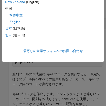
例
New Zealand
(English)
中国
すべて折りたたむ
简体中文
English
ブロック内のワーカー間でのデータ送信
spmd
日本
(日本語)
この例では、
ブロックまたは通信ジョブのワーカー間
한국
(한국어)
spmd
でデータを送信する方法を説明します。
4 つのワーカーをもつ並列プールを作成します。
最寄りの営業オフィスへのお問い合わせ
parpool(4);
並列プールの作成後に
ブロックを実行すると、既定で
spmd
はそのプール内のすべての使用可能なワーカーで、
ブ
spmd
ロック内のコードが実行されます。
ブロックを作成します。インデックスが
と等しいワ
spmd
1
ーカー上で、配列を作成します。
を使用して、イ
spmdSend
ンデックスが 2 と等しいワーカーに配列を送信し、