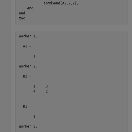
            spmdSend(A2,2,2);

end
end
toc
Worker 1: 

  A1 =

       1

Worker 2: 

  B2 =

       1     3

       4     2

  B1 =

       1

Worker 3: 
