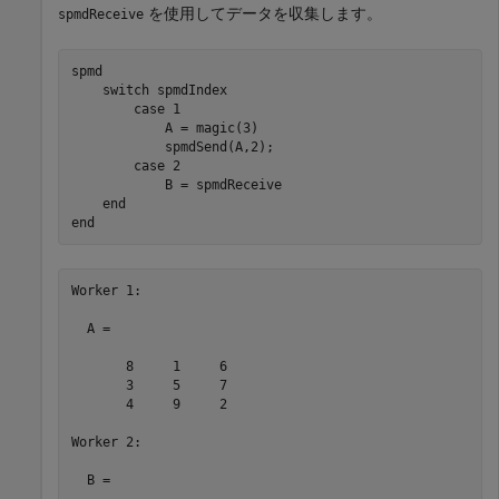
を使用してデータを収集します。
spmdReceive
spmd
switch
 spmdIndex

case
 1

            A = magic(3)

            spmdSend(A,2);

case
 2

            B = spmdReceive

end
end
Worker 1: 

  A =

       8     1     6

       3     5     7

       4     9     2

Worker 2: 

  B =
