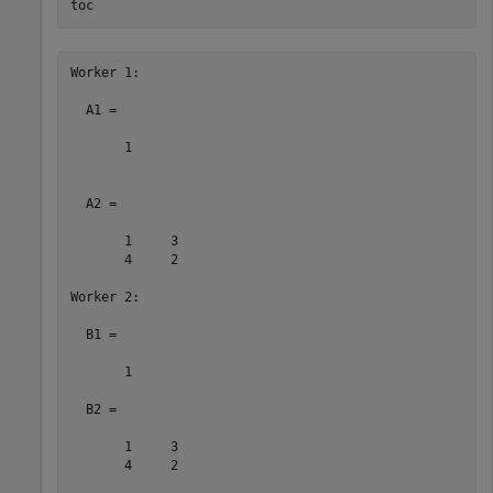
toc
Worker 1: 

  A1 =

       1

  A2 =

       1     3

       4     2

Worker 2: 

  B1 =

       1

  B2 =

       1     3

       4     2
