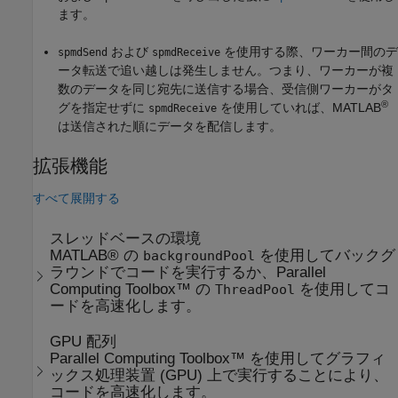
ます。
および
を使用する際、ワーカー間のデ
spmdSend
spmdReceive
ータ転送で追い越しは発生しません。つまり、ワーカーが複
数のデータを同じ宛先に送信する場合、受信側ワーカーがタ
®
グを指定せずに
を使用していれば、MATLAB
spmdReceive
は送信された順にデータを配信します。
拡張機能
すべて展開する
スレッドベースの環境
MATLAB® の
を使用してバックグ
backgroundPool
ラウンドでコードを実行するか、Parallel
Computing Toolbox™ の
を使用してコ
ThreadPool
ードを高速化します。
GPU 配列
Parallel Computing Toolbox™ を使用してグラフィ
ックス処理装置 (GPU) 上で実行することにより、
コードを高速化します。