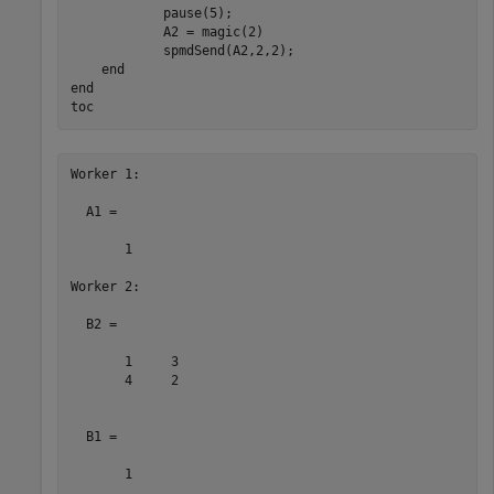
            pause(5);

            A2 = magic(2)

            spmdSend(A2,2,2);

end
end
toc
Worker 1: 

  A1 =

       1

Worker 2: 

  B2 =

       1     3

       4     2

  B1 =

       1
