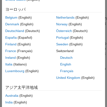
ヒント
[B,sourceOut,tagOut] = spmdReceive(
___
)
ヨーロッパ
説明
拡張機能
バージョン履歴
Belgium
(English)
Netherlands
(English)
は、現在の
ブロックまたは通信ジョブ内の
= spmdReceive
spmd
B
参考
任意のワーカーから現在のワーカーに送信されたデータ
を受信
B
Denmark
(English)
Norway
(English)
します。
Deutschland
(Deutsch)
Österreich
(Deutsch)
España
(Español)
Portugal
(English)
と
を使用して計算をオフロードする場合、各計
parfor
parfeval
算は一度に 1 つのワーカーによってのみ実行されます。これらの
Finland
(English)
Sweden
(English)
ワーカーは独立しており、相互の通信は行われません。これらの
France
(Français)
Switzerland
ワーカーに
を適用する場合、この関数による影響は
spmdReceive
Ireland
(English)
Deutsch
ありません。
Italia
(Italiano)
English
ワーカーが
を実行すると、この関数は、そのワーカ
spmdReceive
Luxembourg
(English)
Français
ーがデータを受信するまで他のコマンドの実行をブロックしま
United Kingdom
(English)
す。
アジア太平洋地域
を使用するには、現在の spmd ブロックを実行して
spmdReceive
いるワーカーの数が
より大きくなければなりません。現在の
1
Australia
(English)
spmd ブロックを実行しているワーカーの数を取得するには、関
India
(English)
数
を使用します。
spmdSize