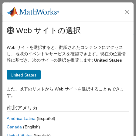
コンテンツへスキップ
MATLAB ヘルプ センター
オフキャンバス ナビゲーション メ
メインコンテンツ
Web サイトの選択
ドキュメンテーションのホーム
このページの内容は最新ではありません。最新版の英語を参照す
るには、ここをクリックします。
並列計算
Web サイトを選択すると、翻訳されたコンテンツにアクセス
し、地域のイベントやサービスを確認できます。現在の位置情
spmdReceive
Parallel Computing Toolbox
報に基づき、次のサイトの選択を推奨します:
United States
バッチ処理
ジョブおよびタスクの詳細な制御
ブロックの別のワーカーからデータを受信する
spmd
United States
タスク制御とワーカー間通信
R2022b 以降
ページ内をすべて折りたたむ
spmdReceive
また、以下のリストから Web サイトを選択することもできま
す。
項目一覧
構文
構文
南北アメリカ
B = spmdReceive
説明
B = spmdReceive(source)
América Latina
(Español)
例
B = spmdReceive('any')
入力引数
Canada
(English)
B = spmdReceive('any',tag)
出力引数
United States
(English)
B = spmdReceive(source,tag)