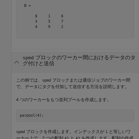
  B =

       8     1     6

       3     5     7

       4     9     2

ブロックのワーカー間におけるデータのタ
spmd
グ付けと送信
この例では、
ブロックまたは通信ジョブのワーカー間
spmd
で、データにタグを付加して送信する方法を説明します。
4 つのワーカーをもつ並列プールを作成します。
parpool(4);
ブロックを作成します。インデックスが
と等しいワ
spmd
1
ーカー上で、2 つの配列
と
を作成します。配列の作成
A1
A2