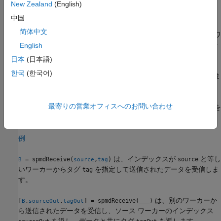
New Zealand
(English)
例
中国
简体中文
は、インデックスが
と等しいワ
= spmdReceive(
)
source
B
source
ーカーから送信されたデータを受信します。ワーカーのインデッ
English
クスを取得するには、関数
を使用します。
spmdIndex
日本
(日本語)
한국
(한국어)
は任意のワーカーからデータを受信しま
= spmdReceive('any')
B
す。
最寄りの営業オフィスへのお問い合わせ
は、任意のワーカーからタグ
を
B = spmdReceive('any',
)
tag
tag
指定して送信されたデータを受信します。
例
は、インデックスが
と等し
= spmdReceive(
,
)
source
B
source
tag
いワーカーからタグ
を指定して送信されたデータを受信しま
tag
す。
は、別のワーカーか
[
,
,
] = spmdReceive(
___
)
B
sourceOut
tagOut
ら送信されたデータを受信し、ソース ワーカーのインデックス
を返し、データと共にタグ
を返します。