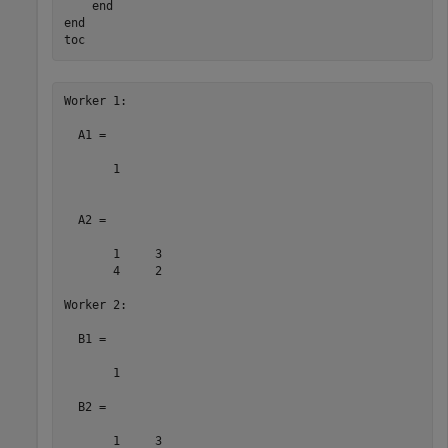
end
end
toc
Worker 1: 

  A1 =

       1

  A2 =

       1     3

       4     2

Worker 2: 

  B1 =

       1

  B2 =

       1     3
