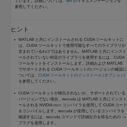
ています。詳細については、
のドキュメンテーションを
mex
参照してください。
ヒント
MATLAB と共にインストールされる CUDA ツールキットに
は、CUDA ツールキットで使用可能なすべてのライブラリが
含まれているわけではありません。MATLAB と共にインスト
ールされていない特定のライブラリを使用するには、CUDA
ツールキットをインストールします。詳細および MATLAB
でサポートされる CUDA ツールキットのバージョンの確認に
ついては、
CUDA ツールキットのインストール (オプション)
を参照してください。
CUDA ツールキットが検出されないか、サポートされている
バージョンでない場合、
は MATLAB と共にインスト
mexcuda
ールされる NVIDIA
コンパイラを使用して CUDA コード
nvcc
をコンパイルします。
が使用しているコンパイラを
mexcuda
確認するには、
コマンドで詳細出力を得るための
mexcuda
-v
フラグを使用します。