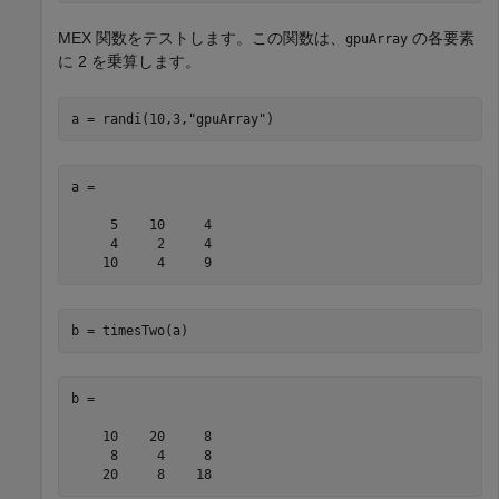
MEX 関数をテストします。この関数は、
の各要素
gpuArray
に 2 を乗算します。
a = randi(10,3,
"gpuArray"
)
a =

     5    10     4

     4     2     4

b = timesTwo(a)
b =

    10    20     8

     8     4     8
