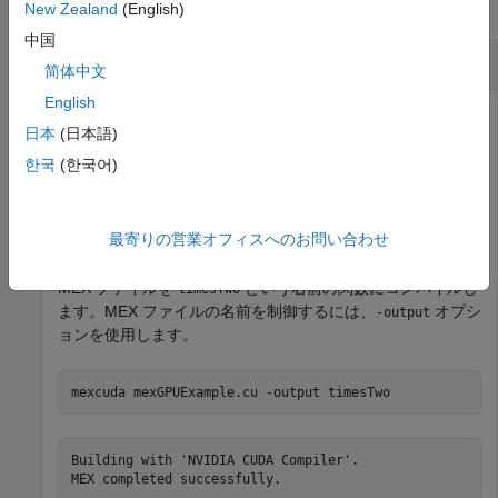
すべて折りたたむ
New Zealand
(English)
中国
単純な MEX 関数のコンパイル
简体中文
English
日本
(日本語)
フォルダーから
matlabroot
/parallel/gpu/extern/src/mex
한국
(한국어)
CUDA C++ のソース コード例をコピーします。
copyfile(fullfile(matlabroot,
"toolbox"
,
"parallel"
,
"gpu
最寄りの営業オフィスへのお問い合わせ
MEX ファイルを
という名前の関数にコンパイルし
timesTwo
ます。MEX ファイルの名前を制御するには、
オプシ
-output
ョンを使用します。
mexcuda 
mexGPUExample.cu
-output
timesTwo
Building with 'NVIDIA CUDA Compiler'.
