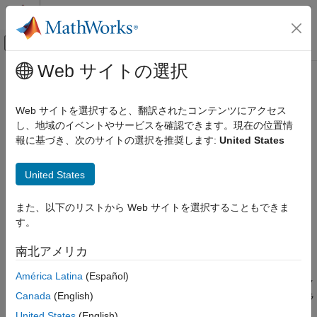
コンテンツへスキップ
MATLAB ヘルプ センター
オフキャンバス ナビゲーション メ
メインコンテンツ
Web サイトの選択
ドキュメンテーションのホーム
mexcuda
並列計算
Web サイトを選択すると、翻訳されたコンテンツにアクセス
GPU 計算用の MEX 関数または PTX ファイルのコンパイル
し、地域のイベントやサービスを確認できます。現在の位置情
Parallel Computing Toolbox
報に基づき、次のサイトの選択を推奨します:
United States
GPU コンピューティング
ページ内をすべて折りたたむ
GPU CUDA および MEX プログラミング
構文
United States
mexcuda
mexcuda filenames
また、以下のリストから Web サイトを選択することもできま
項目一覧
mexcuda option1 ... optionN filenames
す。
説明
構文
説明
南北アメリカ
は、ソース ファイルをコンパイルして、
mexcuda
filenames
例
®
MATLAB
内から実行可能な MEX ファイルと呼ばれる共有ライ
América Latina
(Español)
入力引数
®
ブラリにリンクします。この関数は CUDA
C++ フレームワーク
ヒント
®
Canada
(English)
を使用して作成された MEX ファイルを NVIDIA
コンパイラ
nvcc
バージョン履歴
でコンパイルすることで、これらのファイルでの GPU カーネル
United States
(English)