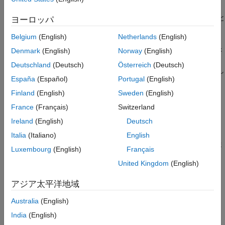
の定義と起動が可能になります。また、関数
は GPU
mexcuda
参考
MEX API を表示し、MEX ファイルによる GPU 配列の読み取りと
ヨーロッパ
書き込みを可能にします。
Belgium
(English)
Netherlands
(English)
は MATLAB 関数
の拡張です。
は、関数
mexcuda
mex
mexcuda
mex
Denmark
(English)
Norway
(English)
によってサポートされるコンパイラの一部のみをサポートしま
Deutschland
(Deutsch)
Österreich
(Deutsch)
す。詳細については、
サポートされるホスト コンパイラ
を参照し
España
(Español)
Portugal
(English)
てください。
Finland
(English)
Sweden
(English)
例
France
(Français)
Switzerland
Ireland
(English)
Deutsch
は、指定されたビルド
mexcuda
option1 ... optionN
filenames
オプションを使用してビルドします。
引数
option1 ... optionN
Italia
(Italiano)
English
は、既定の
ビルド構成を補足するかオーバーライドしま
mexcuda
Luxembourg
(English)
Français
す。
では、
で使用できるほとんどのオプションを使
mexcuda
mex
United Kingdom
(English)
用できます。
アジア太平洋地域
例
Australia
(English)
例
India
(English)