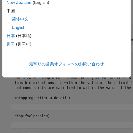
New Zealand
(English)
問題の解決と解法プロセスの検証
中国
初期点から始まる問題を解きます。
简体中文
English
init.x = [-1;2];

init.y = [1;-1];

日本
(日本語)
[xproblem,fvalproblem,exitflagproblem,outputproblem] = so
한국
(한국어)
Solving problem using fmincon.

最寄りの営業オフィスへのお問い合わせ
Local minimum found that satisfies the constraints.

Optimization completed because the objective function is 
feasible directions, to within the value of the optimalit
and constraints are satisfied to within the value of the 
disp(fvalproblem)