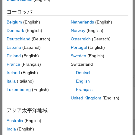
自動微分を使用しない問題の解決
次の目的関数を最小化する問題について考えます。
参考
ヨーロッパ
f
u
n
1
=
1
0
0
(
x
2
-
x
1
2
)
2
+
(
1
-
x
1
)
2
f
u
n
2
=
exp
(
-
∑
(
x
i
-
y
i
)
2
)
exp
(
-
exp
(
-
Belgium
(English)
Netherlands
(English)
y
1
)
)
s
e
c
h
(
y
2
)
o
b
j
e
c
t
i
v
e
=
f
u
n
1
-
f
u
n
2
.
Denmark
(English)
Norway
(English)
Deutschland
(Deutsch)
Österreich
(Deutsch)
これらの変数を表す最適化問題と目的関数式を作成します。
España
(Español)
Portugal
(English)
prob = optimproblem;

Finland
(English)
Sweden
(English)
x = optimvar(
"x"
,2);

France
(Français)
Switzerland
y = optimvar(
"y"
,2);

fun1 = 100*(x(2) - x(1)^2)^2 + (1 - x(1))^2;

Ireland
(English)
Deutsch
fun2 = exp(-sum((x - y).^2))*exp(-exp(-y(1)))*sech(y(2));

Italia
(Italiano)
English
prob.Objective = fun1 - fun2;
Luxembourg
(English)
Français
最小化には、非線形制約
United Kingdom
(English)
x
1
2
+
x
2
2
+
y
1
2
+
y
2
2
≤
4
が適用されます。
アジア太平洋地域
Australia
(English)
prob.Constraints.cons = sum(x.^2 + y.^2) <= 4;
India
(English)