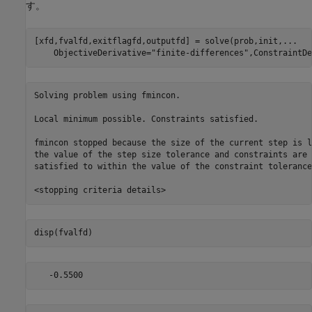
す。
[xfd,fvalfd,exitflagfd,outputfd] = solve(prob,init,
...
    ObjectiveDerivative=
"finite-differences"
,ConstraintDe
Solving problem using fmincon.

Local minimum possible. Constraints satisfied.

fmincon stopped because the size of the current step is l
the value of the step size tolerance and constraints are 

satisfied to within the value of the constraint tolerance.
disp(fvalfd)