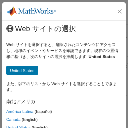
コンテンツへスキップ
MATLAB ヘルプ センター
オフキャンバス ナビゲーション メ
メインコンテンツ
Web サイトの選択
ドキュメンテーションのホーム
問題ベースの最適化における自動微
数学および最適化
分の効果
Web サイトを選択すると、翻訳されたコンテンツにアクセス
し、地域のイベントやサービスを確認できます。現在の位置情
Optimization Toolbox
報に基づき、次のサイトの選択を推奨します:
United States
問題ベースの最適化の設定
問題ベースの構成とパフォーマンスの改善
自動微分を使用すると、問題ベースの
関数で必要な関数評
solve
United States
価回数が減少する傾向があり、関数がより安定して動作できるよ
Optimization Toolbox
うになります。
非線形最適化
また、以下のリストから Web サイトを選択することもできま
問題ベースの非線形最適化
す。
既定で、
は、必要に応じて、自動微分を使用して、目的関
solve
数と非線形制約関数の勾配を評価します。自動微分は、最適化変
問題ベースの最適化における自動微分の効果
南北アメリカ
数に対する演算として表現された関数に適用されます。詳細につ
項目一覧
いては、
Optimization Toolbox の自動微分
および
非線形関数から
América Latina
(Español)
最適化式への変換
を参照してください。
最小化問題
Canada
(English)
問題の解決と解法プロセスの検証
最小化問題
United States
(English)