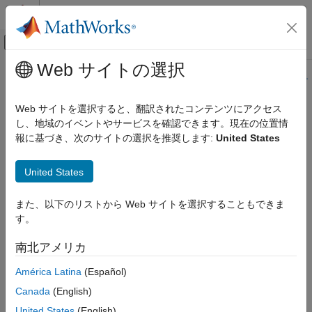
コンテンツへスキップ
MATLAB ヘルプ センター
オフキャンバス ナビゲーション メ
メインコンテンツ
Web サイトの選択
ドキュメンテーションのホーム
このページの内容は最新ではありません。最新版の英語を参照す
るには、ここをクリックします。
ロボティクスおよび自律システム
Web サイトを選択すると、翻訳されたコンテンツにアクセス
し、地域のイベントやサービスを確認できます。現在の位置情
show
Navigation Toolbox
報に基づき、次のサイトの選択を推奨します:
United States
モーション プランニング
衝突ジオメトリの表示
show
United States
項目一覧
ページ内をすべて折りたたむ
また、以下のリストから Web サイトを選択することもできま
構文
構文
す。
説明
show(geom)
例
南北アメリカ
show(geom,"Parent",AX)
入力引数
ax = show(
___
)
América Latina
(Español)
出力引数
[ax,patchobj] = show(
___
)
バージョン履歴
Canada
(English)
説明
参考
United States
(English)