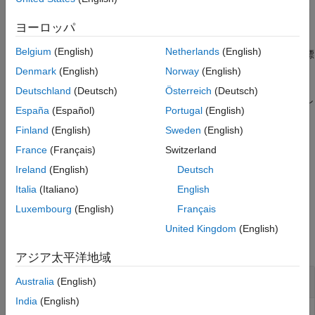
は、衝突ジオメトリを現在の Figure に現在の姿勢で
show(
)
geom
表示します。関数で自動的にテッセレーションが生成されます。
ヨーロッパ
Belgium
(English)
Netherlands
(English)
は、衝突ジオメトリをプロットする座標
show(
,"Parent",
)
geom
AX
軸
を指定します。
AX
Denmark
(English)
Norway
(English)
Deutschland
(Deutsch)
Österreich
(Deutsch)
は、衝突ジオメトリをプロットする座標軸を返し
ax = show(
___
)
España
(Español)
Portugal
(English)
ます。
Finland
(English)
Sweden
(English)
例
France
(Français)
Switzerland
Ireland
(English)
Deutsch
は、プロットで衝突ジオメトリを表
[
,
] = show(
___
)
ax
patchobj
すグラフィックス オブジェクト
を返します。
patchobj
Italia
(Italiano)
English
Luxembourg
(English)
Français
例
United Kingdom
(English)
すべて折りたたむ
アジア太平洋地域
衝突ジオメトリの表示
Australia
(English)
India
(English)