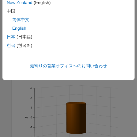
New Zealand
(English)
円柱型の衝突ジオメトリを作成します。この円柱は、長さが
中国
3 メートル、半径が 1 メートルです。
简体中文
English
cyl = collisionCylinder(1,3);
日本
(日本語)
한국
(한국어)
円柱を表示します。
show(cyl)
最寄りの営業オフィスへのお問い合わせ