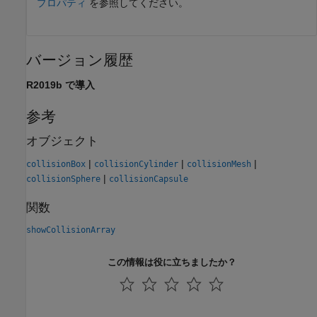
プロパティ
を参照してください。
バージョン履歴
R2019b で導入
参考
オブジェクト
|
|
|
collisionBox
collisionCylinder
collisionMesh
|
collisionSphere
collisionCapsule
関数
showCollisionArray
この情報は役に立ちましたか？