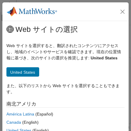
コンテンツへスキップ
MATLAB ヘルプ センター
オフキャンバス ナビゲーション メ
メインコンテンツ
Web サイトの選択
ドキュメンテーションのホーム
BLDC モーターのホール センサー
制御システム
シーケンス キャリブレーション
Web サイトを選択すると、翻訳されたコンテンツにアクセス
し、地域のイベントやサービスを確認できます。現在の位置情
Motor Control Blockset
報に基づき、次のサイトの選択を推奨します:
United States
アプリケーション
この例では次を使用します。
モーターのタイプ
C2000 Microcontroller Blockset
C2000 Microcontroller
United States
ブラシレス DC (BLDC) モーター
Blockset
Motor Control Blockset
Embedded Coder
Embedded Coder
また、以下のリストから Web サイトを選択することもできま
アプリケーション
す。
Motor Control Blockset
Motor Control Blockset
コード生成と展開
Simulink Coder
Simulink Coder
南北アメリカ
ハードウェア固有のコード生成
Simulink
Simulink
サポート対象のマイクロコントローラー
América Latina
(Español)
Texas Instruments
Canada
(English)
この例では、開ループ制御における回転子の位置ゼロに関するホ
United States
(English)
Motor Control Blockset