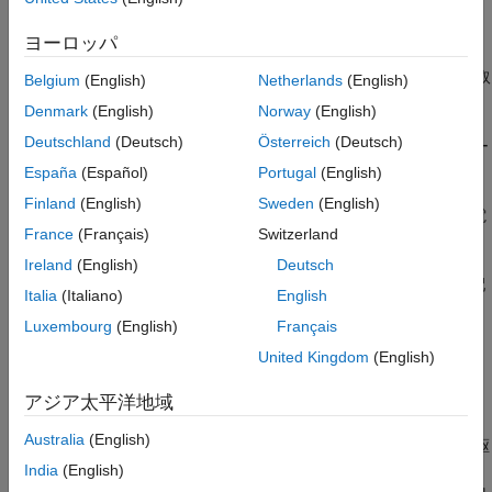
ール センサー シーケンスを計算します。このワークフローは、
モーター制御のための位置検出
ホール センサーにラベルを付けたり、スイッチング シーケンス
ヨーロッパ
センサー キャリブレーションと位置検出
を派生したりすることなく、6 段階整流を使用してモーターを回
転できるようにします。この例を実行してホール シーケンスを取
Belgium
(English)
Netherlands
(English)
BLDC モーターのホール センサー シーケン
得し、そのホール シーケンスを
Six Step Commutation
ブロック
ス キャリブレーション
Denmark
(English)
Norway
(English)
で使用して、
センサー フィードバックを使用した BLDC モータ
項目一覧
Deutschland
(Deutsch)
Österreich
(Deutsch)
ーの 6 段階整流
の例で説明されているように閉ループでモーター
モデル
を駆動します。
España
(Español)
Portugal
(English)
必要な MathWorks 製品
Finland
(English)
Sweden
(English)
ホール効果センサーは、適用される磁場の強さに基づいて出力電
コードの生成とターゲット ハードウェアへ
France
(Français)
Switzerland
のモデルの展開
圧を変えます。標準的な構成では、ブラシレス DC (BLDC) は電
気的に 120 度ずつ離れた 3 つのホール センサーで構成されま
Ireland
(English)
Deutsch
す。標準のホール配置 (センサーを電気的に 120 度ずつ離して配
Italia
(Italiano)
English
置) の BLDC モーターでは、6 つの有効なバイナリ状態の組み合
Luxembourg
(English)
Français
わせ (たとえば 001、010、011、100、101、110) を提供できま
す。センサーは 60 の倍数の度数で回転子の角度位置を提供し、
United Kingdom
(English)
コントローラーはそれを使用して回転子が位置する 60 度のセク
ターを特定します。
アジア太平洋地域
Australia
(English)
ターゲット モデルは、モーターを開ループで低速 (10 RPM) で駆
動し、モーターに対して V/f 制御を実行します。この速度で、回
India
(English)