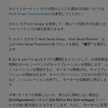
ホストとターゲット モデル間のシリアル通信の詳細については、
Host-Target Communication
を参照してください。
ホスト モデルの Scope を使用して、開ループ回転子の位置とホ
ール シーケンスの値を監視できます。
7.
ホスト モデルで Host Serial Setup、Host Serial Receive、お
よび Host Serial Transmit の各ブロックを開き、
"端子"
を選択し
ます。
8.
[シミュレーション]
タブの
[実行]
をクリックして、6 段階整流
制御のホール シーケンスのキャリブレーションを開始します。シ
ミュレーションを開始すると、モーターが駆動され、キャリブレ
ーションが開始されます。キャリブレーション プロセスが完了す
ると、シミュレーションが終了し、モーターが自動的に停止しま
す。
メモ:
モーターが始動しないか、滑らかに回転しない場合は、
[Configuration]
パネルの
[Vd Ref in Per Unit voltage]
フィー
ルドの値 (最大値は
) を大きくします。ただし、モーターに高電
1