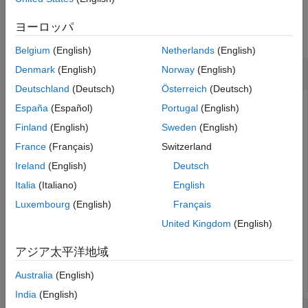
例
ヨーロッパ
すべて折りたたむ
Belgium
(English)
Netherlands
(English)
Windows のフォルダー パスの作成
Denmark
(English)
Norway
(English)
Deutschland
(Deutsch)
Österreich
(Deutsch)
España
(Español)
Portugal
(English)
Microsoft® Windows® プラットフォームで、
フォルダ
Finland
(English)
Sweden
(English)
iofun
ーへのパスを作成します。
France
(Français)
Switzerland
Ireland
(English)
Deutsch
iofun_dir = [
'toolbox'
 filesep 
'matlab'
 filesep 
'iofun
Italia
(Italiano)
English
Luxembourg
(English)
Français
iofun_dir =

United Kingdom
(English)
    'toolbox\matlab\iofun'

アジア太平洋地域
Australia
(English)
India
(English)