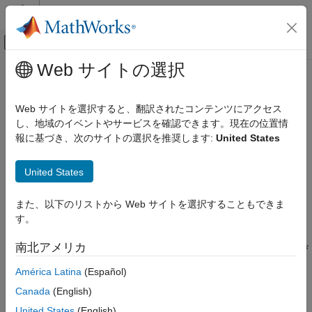
コンテンツへスキップ
MATLAB ヘルプ センター
オフキャンバス ナビゲーション メ
メインコンテンツ
Web サイトの選択
ドキュメンテーションのホーム
filesep
MATLAB
Web サイトを選択すると、翻訳されたコンテンツにアクセス
プログラミング
現在のプラットフォームのファイル区切り文字
し、地域のイベントやサービスを確認できます。現在の位置情
ファイルとフォルダー
報に基づき、次のサイトの選択を推奨します:
United States
ファイル名の作成
ページ内をすべて折りたたむ
構文
United States
filesep
f = filesep
項目一覧
また、以下のリストから Web サイトを選択することもできま
説明
構文
す。
説明
は、プラットフォーム固有のファイル区切り文字を
= filesep
f
南北アメリカ
例
返します。ファイル区切りは、パスの個々のフォルダー名および
ファイル名を区切る文字です。
拡張機能
América Latina
(Español)
バージョン履歴
Canada
(English)
例
参考
United States
(English)