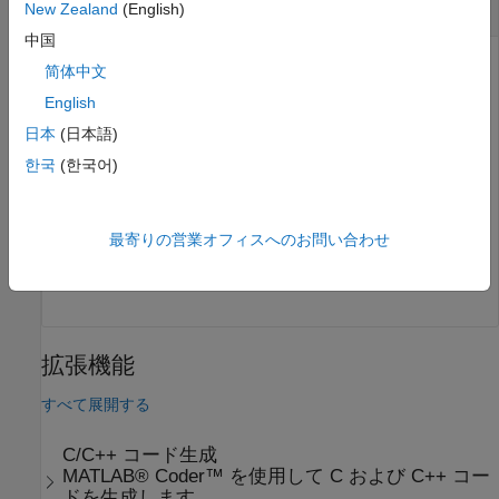
Linux のフォルダー パスの作成
New Zealand
(English)
中国
简体中文
Linux® プラットフォームで、
フォルダーへのパスを作
iofun
English
成します。
日本
(日本語)
한국
(한국어)
iofun_dir = [
'toolbox'
 filesep 
'matlab'
 filesep 
'iofun
最寄りの営業オフィスへのお問い合わせ
iofun_dir = 

拡張機能
すべて展開する
C/C++ コード生成
MATLAB® Coder™ を使用して C および C++ コー
ドを生成します。