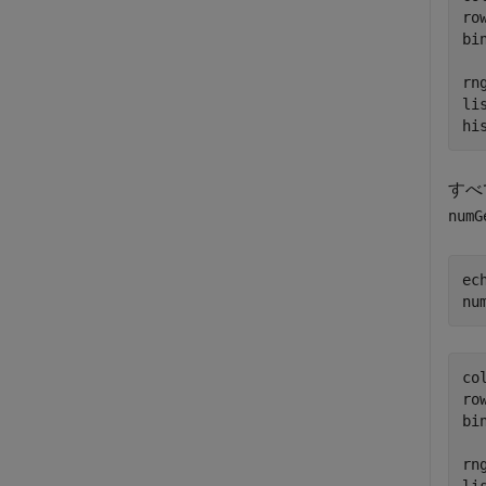
row
bi
rng
li
hi
すべ
numG
ec
nu
co
row
bi
rng