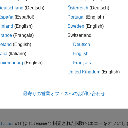
n all
Deutschland
(Deutsch)
Österreich
(Deutsch)
ff all
España
(Español)
Portugal
(English)
inland
(English)
Sweden
(English)
はすべてのスクリプト ファイルでステートメントのエコーを
n
®
AB
はファイル内の各行をその実行時にコマンド ウィンドウ
France
(Français)
Switzerland
実行時に表示されません。ステートメントのエコーはデバッグ
reland
(English)
Deutsch
talia
(Italiano)
English
Luxembourg
(English)
Français
はすべてのスクリプト ファイルでステートメントのエコー
ff
United Kingdom
(English)
すべてのスクリプト ファイルでステートメントのエコーのオ
最寄りの営業オフィスへのお問い合わせ
は
で指定された関数のエコーをオンにしま
on
filename
ilename
は
で指定された関数のエコーをオフにし
off
filename
ilename