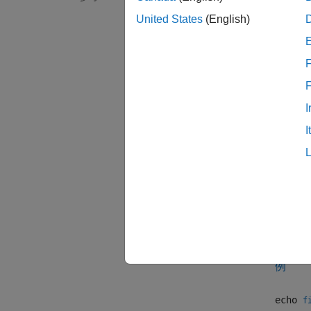
echo o
United States
(English)
echo o
説明
F
echo o
MATL
ントは
I
I
例
echo o
は
echo
echo
f
例
echo
f