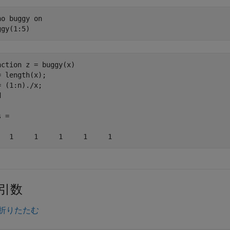
ho 
buggy
on
ggy(1:5)
nction z = buggy(x)

= length(x);

= (1:n)./x;



 =

   1     1     1     1     1
引数
折りたたむ