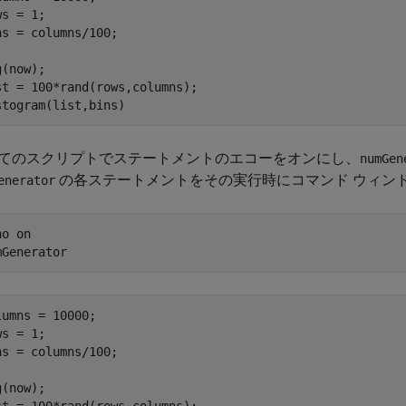
s = 1;

ns = columns/100;

(now);

st = 100*rand(rows,columns);

stogram(list,bins)
てのスクリプトでステートメントのエコーをオンにし、
numGen
の各ステートメントをその実行時にコマンド ウィン
enerator
ho 
on
mGenerator
lumns = 10000;

s = 1;

ns = columns/100;

(now);
