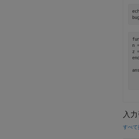
ec
bu
fu
n 
z 
end
ans
  
入力
すべて