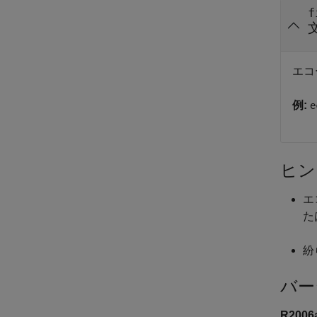
f
エコ
例:
e
ヒン
エ
た
紛
バー
R200