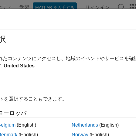
ニティ
学習
サインイン
MATLAB を入手する
ンテーション
例
関数
アプリ
ビデオ
MATLAB Ans
o
択
たはスクリプト実行中にステートメントを表示
されたコンテンツにアクセスし、地域のイベントやサービスを
:
United States
内をすべて折りたたむ
n
イトを選択することもできます。
ff
ヨーロッパ
ilename on
ilename off
Belgium
(English)
Netherlands
(English)
ilename
Denmark
(English)
Norway
(English)