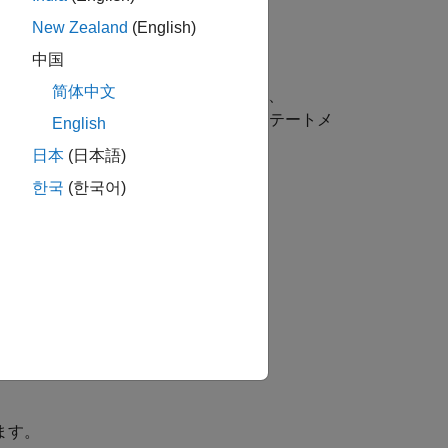
New Zealand
(English)
中国
简体中文
オンにします。エコーをオンにすると、
に表示します。通常、スクリプト内のステートメ
English
やデモを行う場合に便利です。
日本
(日本語)
한국
(한국어)
をオフにします。
ンとオフを切り替えます。
す。
ます。