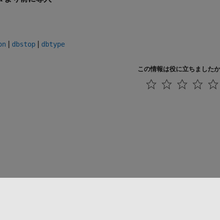
|
|
on
dbstop
dbtype
この情報は役に立ちました
法コピー防止
アプリケーション ステータス
お問い合わせ