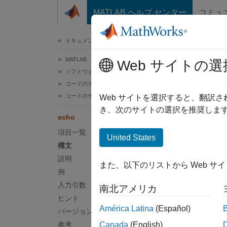
コンテンツへスキップ
MATLAB ヘルプ センター
コミュ
ドキュメ
ドキュメンテーションのホーム
MATLAB
ech
Web サイトの選
ソフトウェア開発
コードのデバッグと改善
コードのデバッグ
関数ま
Web サイトを選択すると、翻訳
き、次のサイトの選択を推奨します
echo
ページ
項目一覧
構文
United States
構文
echo o
説明
また、以下のリストから Web サ
echo o
例
echo
入力引数
南北アメリカ
echo f
ヒント
echo f
América Latina
(Español)
バージョン履歴
echo f
参考
Canada
(English)