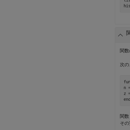
li
hi
関数
次の
fu
n 
en
関
その