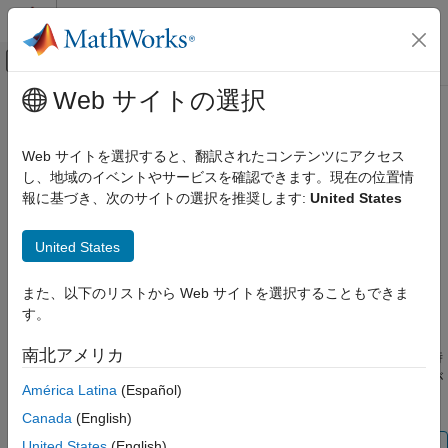
コンテンツへスキップ
MATLAB ヘルプ センター
オフキャンバス ナビゲーション メ
メインコンテンツ
Web サイトの選択
ドキュメンテーションのホーム
dbcont
MATLAB
Web サイトを選択すると、翻訳されたコンテンツにアクセス
ソフトウェア開発
実行を再開
し、地域のイベントやサービスを確認できます。現在の位置情
コードのデバッグと改善
報に基づき、次のサイトの選択を推奨します:
United States
コードのデバッグ
ページ内をすべて折りたたむ
構文
United States
dbcont
dbcont
項目一覧
また、以下のリストから Web サイトを選択することもできま
説明
構文
す。
説明
®
は、一時停止の後で MATLAB
コード ファイルの実行を
dbcont
南北アメリカ
例
再開します。実行は、他のブレークポイントに到達するか、一時
停止条件が満たされるか、エラーが発生するか、あるいは実行が
ヒント
América Latina
(Español)
正常に完了するまで続行されます。
バージョン履歴
Canada
(English)
参考
United States
(English)