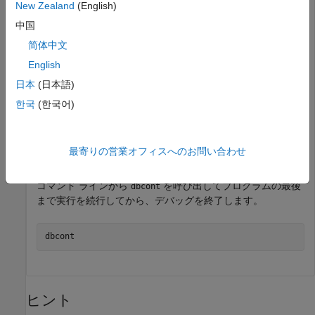
New Zealand
(English)
中国
function
 z = buggy(x)

n = length(x);

简体中文
z = (1:n)/x';
English
日本
(日本語)
第 2 行にブレークポイントを追加し、コードを実行します。
MATLAB はブレークポイントで実行を一時停止します。
한국
(한국어)
dbstop 
in
buggy
at
2
buggy(5)
最寄りの営業オフィスへのお問い合わせ
コマンド ラインから
を呼び出してプログラムの最後
dbcont
まで実行を続行してから、デバッグを終了します。
dbcont
ヒント