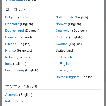
メモ
デバッグの結果としてファイルを編集する場合、まずデバ
ヨーロッパ
ッグを終了することをお勧めします。そうでない場合は、
予期しない結果が発生することがあります。
Belgium
(English)
Netherlands
(English)
Denmark
(English)
Norway
(English)
Deutschland
(Deutsch)
Österreich
(Deutsch)
はコマンド ラインからのみ呼び出し可能です。
dbcont
España
(Español)
Portugal
(English)
Finland
(English)
Sweden
(English)
例
France
(Français)
Switzerland
例
Ireland
(English)
Deutsch
すべて折りたたむ
Italia
(Italiano)
English
Luxembourg
(English)
Français
デバッグ中に実行を再開する
United Kingdom
(English)
アジア太平洋地域
デバッグ中に
コマンドを使用してプログラムの実行
dbcont
を再開します。
Australia
(English)
India
(English)
次のステートメントを含むファイル
を作成します。
buggy.m