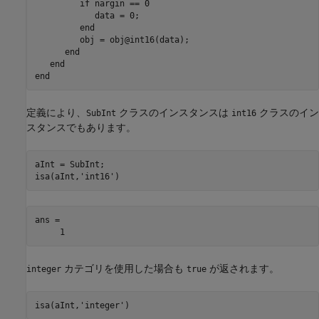
if
 nargin == 0

            data = 0;

end
         obj = obj@int16(data);

end
end
end
定義により、
クラスのインスタンスは
クラスのイン
SubInt
int16
スタンスでもあります。
aInt = SubInt;

isa(aInt,
'int16'
ans =

     1
カテゴリを使用した場合も
が返されます。
integer
true
isa(aInt,
'integer'