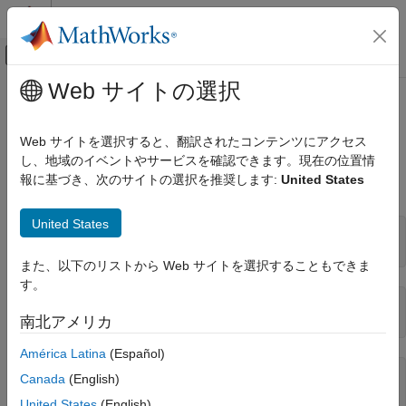
コンテンツへスキップ
MATLAB ヘルプ センター
オフキャンバス ナビゲーション メ
メインコンテンツ
Web サイトの選択
ドキュメンテーションのホーム
配列クラスの判定
MATLAB
Web サイトを選択すると、翻訳されたコンテンツにアクセス
プログラミング
クラス名のクエリ
し、地域のイベントやサービスを確認できます。現在の位置情
クラス
報に基づき、次のサイトの選択を推奨します:
United States
配列のクラスを判定するには、関数
を使用します。
class
オブジェクト配列の作成と操作
United States
配列クラスの判定
a = [2,5,7,11];

項目一覧
また、以下のリストから Web サイトを選択することもできま
クラス名のクエリ
す。
配列クラスのテスト
ans =

double
南北アメリカ
特定の型のテスト
組み込み型のサブクラスのテスト
América Latina
(Español)
str = 
'Character array'
;

Canada
(English)
class(str)
United States
(English)