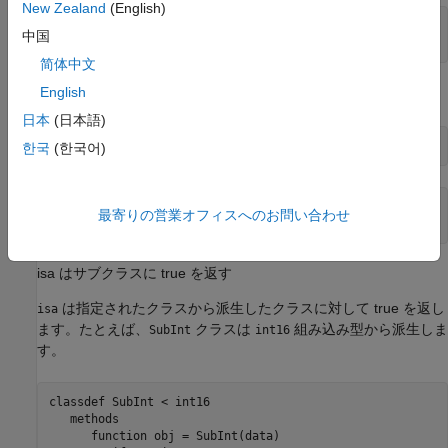
New Zealand
(English)
ans =

中国
     1
简体中文
English
数値 (浮動小数点値および整数値):
日本
(日本語)
isa(a,
'numeric'
한국
(한국어)
ans =

最寄りの営業オフィスへのお問い合わせ
     1
isa はサブクラスに true を返す
は指定されたクラスから派生したクラスに対して true を返し
isa
ます。たとえば、
クラスは
組み込み型から派生しま
SubInt
int16
す。
classdef
 SubInt < int16

methods
function
 obj = SubInt(data)
