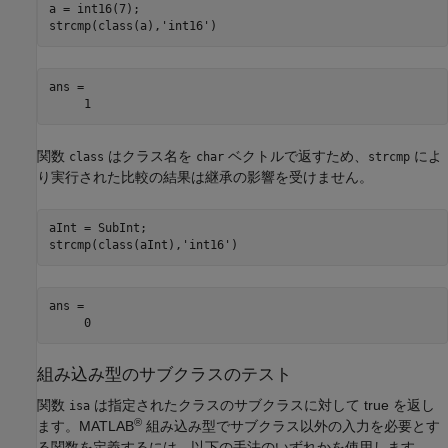
a = int16(7);

strcmp(class(a),
'int16'
ans =

     1
関数
はクラス名を
ベクトルで返すため、
によ
class
char
strcmp
り実行された比較の結果は継承の影響を受けません。
aInt = SubInt;

strcmp(class(aInt),
'int16'
ans =

     0
組み込み型のサブクラスのテスト
関数
は指定されたクラスのサブクラスに対して true を返し
isa
®
ます。MATLAB
組み込み型でサブクラス以外の入力を必要とす
る関数を定義するには、以下の手法のいずれかを使用します。