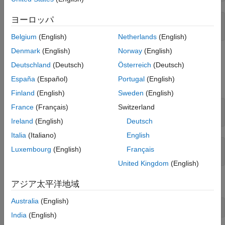
ヨーロッパ
ans =

char
Belgium
(English)
Netherlands
(English)
Denmark
(English)
Norway
(English)
配列クラスのテスト
Deutschland
(Deutsch)
Österreich
(Deutsch)
関数
を使用して、特定のクラスや数値クラスのカテゴリ
isa
España
(Español)
Portugal
(English)
(
、
、
) をテストできます。
numeric
float
integer
Finland
(English)
Sweden
(English)
France
(Français)
Switzerland
a = [2,5,7,11];

isa(a,
'double'
Ireland
(English)
Deutsch
Italia
(Italiano)
English
ans =

Luxembourg
(English)
Français
     1
United Kingdom
(English)
浮動小数点値 (単精度および倍精度の値):
アジア太平洋地域
Australia
(English)
isa(a,
'float'
India
(English)