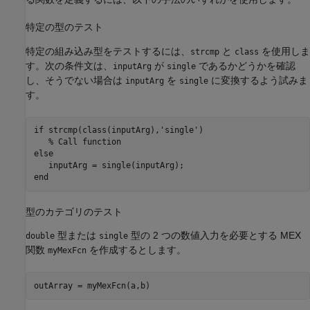
特定の型のテスト
特定の組み込み型をテストするには、
と
を使用しま
strcmp
class
す。次の条件文は、
が
であるかどうかを確認
inputArg
single
し、そうでない場合は
を
に変換するよう試みま
inputArg
single
す。
if
 strcmp(class(inputArg),
'single'
)

% Call function
else
end
型のカテゴリのテスト
型または
型の 2 つの数値入力を必要とする MEX
double
single
関数
を作成するとします。
myMexFcn
outArray = myMexFcn(a,b)