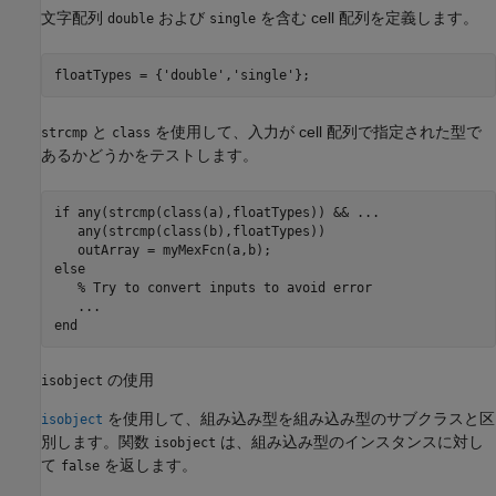
文字配列
および
を含む cell 配列を定義します。
double
single
floatTypes = {
'double'
,
'single'
};
と
を使用して、入力が cell 配列で指定された型で
strcmp
class
あるかどうかをテストします。
if
 any(strcmp(class(a),floatTypes)) && 
...
   any(strcmp(class(b),floatTypes))

else
% Try to convert inputs to avoid error
...
end
の使用
isobject
を使用して、組み込み型を組み込み型のサブクラスと区
isobject
別します。関数
は、組み込み型のインスタンスに対し
isobject
て
を返します。
false