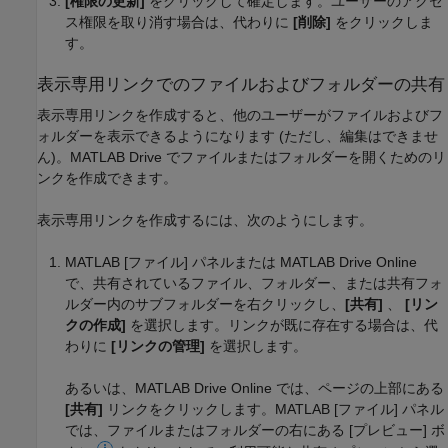
[権限の更新]
をクリックして確定します。ユーザーのアクセ
ス権限を取り消す場合は、代わりに
[削除]
をクリックしま
す。
表示専用リンクでのファイルおよびフォルダーの共有
表示専用リンクを作成すると、他のユーザーがファイルおよびフ
ォルダーを表示できるようになります (ただし、編集はできませ
ん)。
MATLAB Drive
でファイルまたはフォルダーを開くためのリ
ンクを作成できます。
表示専用リンクを作成するには、次のようにします。
MATLAB [ファイル] パネルまたは
MATLAB Drive
Online
で、共有されているファイル、フォルダー、または共有フォ
ルダー内のサブフォルダーを右クリックし、
[共有]
、
[リン
クの作成]
を選択します。リンクが既に存在する場合は、代
わりに
[リンクの管理]
を選択します。
あるいは、
MATLAB Drive
Online では、ページの上部にある
[共有]
リンクをクリックします。MATLAB [ファイル] パネル
では、ファイルまたはフォルダーの右にある [プレビュー] ボ