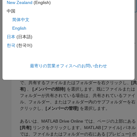
New Zealand
(English)
シンボリック リンクをたどります。
中国
简体中文
個人的な招待でのファイルおよびフォルダーの共有
English
日本
(日本語)
個人的な招待を送信してファイルおよびフォルダーを共有できま
す。個人的な招待で項目を共有すると、項目を表示または編集す
한국
(한국어)
る権限を他のユーザーに付与できます。
招待を送信するには、次を行います。
最寄りの営業オフィスへのお問い合わせ
MATLAB [ファイル] パネルまたは
MATLAB Drive
Online
で、共有するファイルまたはフォルダーを右クリックし、
[共
有]
、
[メンバーの招待]
を選択します。既にファイルまたは
フォルダーが共有されている場合は、共有されているファイ
ル、フォルダー、またはフォルダー内のサブフォルダーを右
クリックし、
[メンバーの管理]
を選択します。
あるいは、
MATLAB Drive
Online では、ページの上部にある
[共有]
リンクをクリックします。MATLAB [ファイル] パネル
では、ファイルまたはフォルダーの右にある [プレビュー] ボ