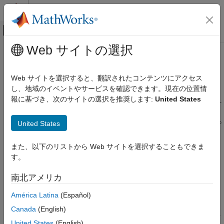
コンテンツへスキップ
MATLAB ヘルプ センター
オフキャンバス ナビゲーション メ
メインコンテンツ
Web サイトの選択
ドキュメンテーションのホーム
MATLAB
Drive
を使用したファイル
MATLAB
の共有
Web サイトを選択すると、翻訳されたコンテンツにアクセス
プログラミング
し、地域のイベントやサービスを確認できます。現在の位置情
ファイルとフォルダー
報に基づき、次のサイトの選択を推奨します:
United States
®
MATLAB
および
MATLAB Drive™
Online のファイルおよびフォ
クラウド ファイル ストレージ
ルダーを共有して、他のユーザーと共同作業を行うことができま
United States
す。共有する際に、他のユーザーがファイルを表示または編集で
MATLAB Drive を使用したファイルの共有
きるかどうかを制御できます。個々のファイルを共有すると、
項目一覧
MATLAB ではそのファイルを含むフォルダー全体が共有されま
また、以下のリストから Web サイトを選択することもできま
個人的な招待でのファイルおよびフォルダー
す。ルート MATLAB フォルダーにあるファイルの共有はサポー
す。
の共有
トされていません。
表示専用リンクでのファイルおよびフォルダ
南北アメリカ
ーの共有
項目を共有するには次の 2 つの方法があります。
自分に共有されているファイルおよびフォル
América Latina
(Español)
ダーへのアクセス
個々のメンバーを招待する
— 個人的な招待を送信します。
Canada
(English)
共有されているファイルおよびフォルダーの
これにより、項目をプレビューしたり、項目を自分のファイ
管理
United States
(English)