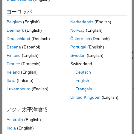
ルに追加したり、(許可されている場合) 項目のコンテンツを
共有の制限
編集したりできるようになります。
ヨーロッパ
参考
リンクを共有する
— 表示専用リンクを送信します。これに
Belgium
(English)
Netherlands
(English)
より、項目をプレビューしたりファイルに追加したりできる
Denmark
(English)
Norway
(English)
ようになりますが、編集はできません。
Deutschland
(Deutsch)
Österreich
(Deutsch)
MATLAB のインストール バージョンからファイルやフォルダー
España
(Español)
Portugal
(English)
を共有するには、MATLAB Connector が有効になっている必要が
Finland
(English)
Sweden
(English)
あり、さらにファイルまたはフォルダーが
MATLAB Drive
に配置
France
(Français)
Switzerland
されていなければなりません。
MATLAB Online™
を使用してい
る場合は、共有が常に有効になっているため、MATLAB
Ireland
(English)
Deutsch
Connector は必要ありません。
Italia
(Italiano)
English
Luxembourg
(English)
Français
メモ
United Kingdom
(English)
セキュリティについての考慮事項
: フォルダーにシステム
上の他のフォルダーへのシンボリック リンクが含まれて
アジア太平洋地域
いる場合は、そのフォルダーを共有すると、共有フォルダ
Australia
(English)
ーの受信者に、システム上の他の場所へのアクセスを許可
することになる場合があります。
MATLAB Drive
は、シン
India
(English)
ボリック リンクを作成することはありませんが、既存の