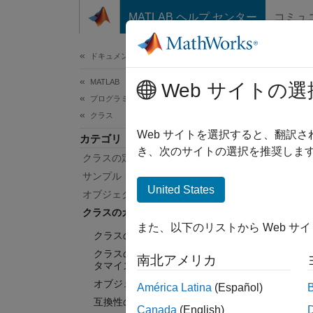
コンテンツへスキップ
MATLAB ヘルプ センター
コミュ
ドキュメ
ドキュメンテーションのホーム
MATLAB
ク
Web サイトの選
プログラミング
クラス
保存お
Web サイトを選択すると、翻訳
カテゴリ
ユーザ
き、次のサイトの選択を推奨します
クラスの定義
くの側
サンプル クラスの実装
存およ
United States
オブジェクト配列の作成と操作
クラスのカスタマイズ
カテ
また、以下のリストから Web サ
クラスのカスタマイズ手法
クラス
クラスのオブジェクト表示のカス
南北アメリカ
クラス
タマイズ
オブジェクトの保存と読み込み
クラス
América Latina
(Español)
互換性のためのクラスの設計
MATL
Canada
(English)