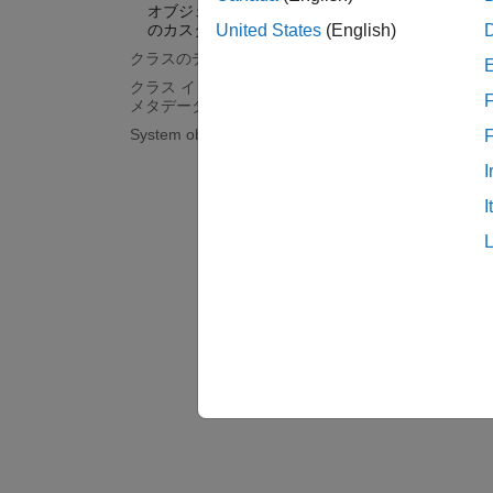
オブジェクトのインデックス付け
オブジ
のカスタマイズ
United States
(English)
オブジ
クラスのデバッグと開発
互換性
クラス イントロスペクションおよび
F
メタデータ
バージ
System object
オブジ
クラス
I
I