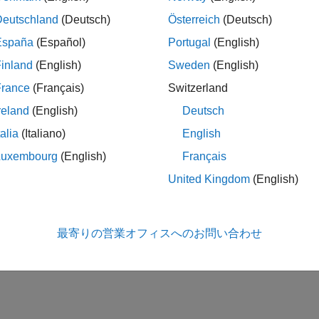
ェクトの保存と読み込み
Deutschland
(Deutsch)
Österreich
(Deutsch)
ェクトの保存と読み込みのプロセスのカスタマイズ
España
(Español)
Portugal
(English)
のためのクラスの設計
inland
(English)
Sweden
(English)
ョン間の互換性を維持するためにクラスをカスタマイズする
France
(Français)
Switzerland
ェクトのインデックス付けのカスタマイズ
のインデックス付きの参照と代入をカスタマイズ
reland
(English)
Deutsch
talia
(Italiano)
English
この情報は役に立ちました
Luxembourg
(English)
Français
United Kingdom
(English)
最寄りの営業オフィスへのお問い合わせ