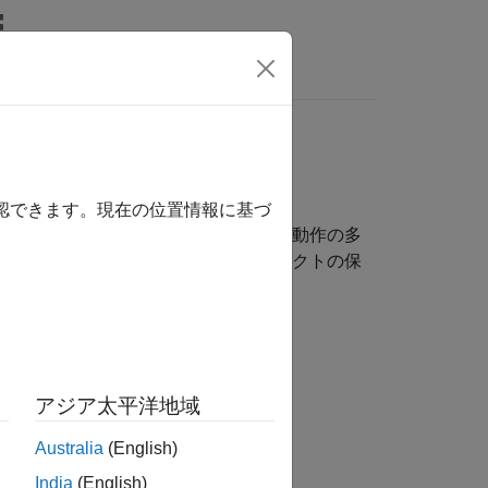
wers
クラスの動作をカスタマイズする
確認できます。現在の位置情報に基づ
トと同じ動作を共有します。これらの動作の多
せます。たとえば、クラスのオブジェクトの保
アジア太平洋地域
Australia
(English)
示される方法をカスタマイズ
India
(English)