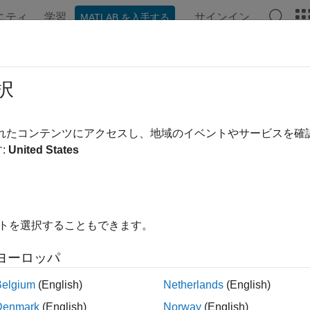
ニティ
学習
サインイン
MATLAB を入手する
ンテーション
例
関数
アプリ
ビデオ
MATLAB Ans
ラスのカスタマイズ
択
よび読み込みプロセスやインデックス演算など、ユーザー定義
されたコンテンツにアクセスし、地域のイベントやサービスを
ー定義クラスのオブジェクトは、組み込みクラスのオブジェク
:
United States
面をカスタマイズすることで、クラス設計の特定の要件を満た
び読み込みを行う特定のプロセスを定義できます。
ゴリ
イトを選択することもできます。
のカスタマイズ手法
ヨーロッパ
の動作をカスタマイズする方法を説明する
のオブジェクト表示のカスタマイズ
Belgium
(English)
Netherlands
(English)
®
AB
によってコマンド ウィンドウにクラスのオブジェクトが表
Denmark
(English)
Norway
(English)