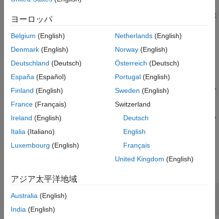
参考
は、
のクラスを返します。このクラスは
mxGetClassName
mxArray
ヨーロッパ
が保持しているデータの種類を識別します。たとえば、
mxArray
が logical
を指している場合、
は
Belgium
(English)
Netherlands
(English)
pm
mxArray
mxGetClassName
を返します。
logical
Denmark
(English)
Norway
(English)
Deutschland
(Deutsch)
Österreich
(Deutsch)
は関数
と類似しています。
mxGetClassID
mxGetClassName
España
(Español)
Portugal
(English)
で説明されているように、
はクラス
mxClassID
mxGetClassID
Finland
(English)
Sweden
(English)
を整数識別子として返します。
France
(Français)
Switzerland
で説明されているように、
はクラ
Ireland
(English)
Deutsch
mxIsClass
mxGetClassName
スを文字列として返します。
Italia
(Italiano)
English
Luxembourg
(English)
Français
入力引数
United Kingdom
(English)
すべて展開する
アジア太平洋地域
— MATLAB 配列
pm
Australia
(English)
const mxArray*
India
(English)