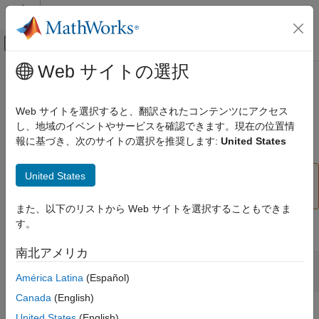
コンテンツへスキップ
MATLAB ヘルプ センター
オフキャンバス ナビゲーション メ
メインコンテンツ
Web サイトの選択
ドキュメンテーションのホーム
mxGetClassName (C)
MATLAB
Web サイトを選択すると、翻訳されたコンテンツにアクセス
外部言語インターフェイス
文字列としての mxArray のクラス
し、地域のイベントやサービスを確認できます。現在の位置情
MATLAB での C
報に基づき、次のサイトの選択を推奨します:
United States
C 行列 API
このページをすべて展開する
United States
ステートメントなしで定義されたクラスに
classdef
mxGetClassName (C)
を使用します。
mxGetClassName
項目一覧
また、以下のリストから Web サイトを選択することもできま
C 構文
す。
C 構文
説明
南北アメリカ
入力引数
#include "matrix.h"

出力引数
América Latina
(Español)
const char *mxGetClassName(const mxArray *pm);
例
Canada
(English)
バージョン履歴
説明
United States
(English)