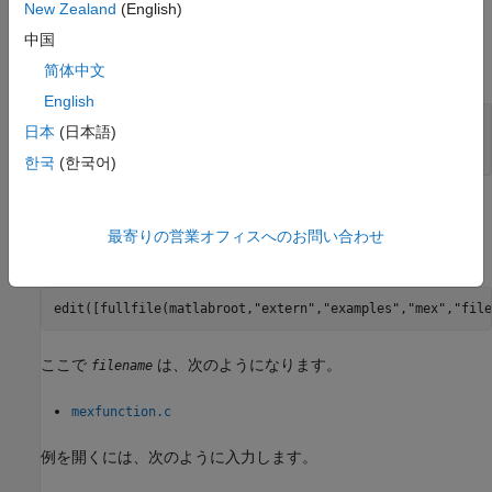
New Zealand
(English)
出力引数
中国
すべて展開する
简体中文
English
— クラス名
name
日本
(日本語)
const char*
한국
(한국어)
例
最寄りの営業オフィスへのお問い合わせ
例を開くには、次のように入力します。
edit([fullfile(matlabroot,
"extern"
,
"examples"
,
"mex"
,
"file
ここで
は、次のようになります。
filename
mexfunction.c
例を開くには、次のように入力します。