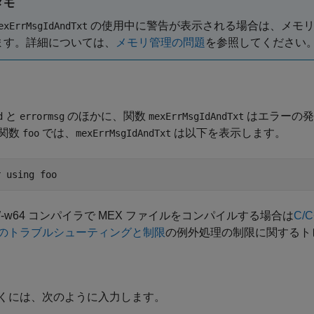
メモ
の使用中に警告が表示される場合は、メモリ
exErrMsgIdAndTxt
ます。詳細については、
メモリ管理の問題
を参照してください
と
のほかに、関数
はエラーの発
d
errormsg
mexErrMsgIdAndTxt
関数
では、
は以下を表示します。
foo
mexErrMsgIdAndTxt
GW-w64 コンパイラで MEX ファイルをコンパイルする場合は
C/
のトラブルシューティングと制限
の例外処理の制限に関するト
くには、次のように入力します。