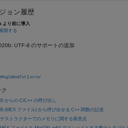
ジョン履歴
6a より前に導入
展開する
020b:
UTF-8 のサポートの追加
|
nMsgIdAndTxt
error
ック
AB からの C/C++ の呼び出し
AB (MEX ファイル) から呼び出せる C++ 関数の記述
 デストラクターでのメモリに関する留意点
+ MEX ファイルを MinGW -w64 でコンパイルする際のトラ