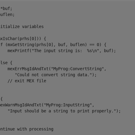
*buf;

uflen;

itialize variables

xIsChar(prhs[0])) {

if (mxGetString(prhs[0], buf, buflen) == 0) {

    mexPrintf("The input string is:  %s\n", buf);



lse { 

    mexErrMsgIdAndTxt("MyProg:ConvertString",

       "Could not convert string data.");

   // exit MEX file

 

{

mexWarnMsgIdAndTxt("MyProg:InputString",

    "Input should be a string to print properly.");

ontinue with processing