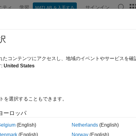
ニティ
学習
サインイン
MATLAB を入手する
ンテーション
例
関数
アプリ
ビデオ
MATLAB Ans
ErrMsgIdAndTxt (C および Fortran)
択
と共にエラー メッセージを表示し、
MATLAB
プロンプトに戻
されたコンテンツにアクセスし、地域のイベントやサービスを
:
United States
構文
ude "mex.h"

 mexErrMsgIdAndTxt(const char *errorid, 

イトを選択することもできます。
nst char *errormsg, ...);
ヨーロッパ
tran 構文
Belgium
(English)
Netherlands
(English)
Denmark
(English)
Norway
(English)