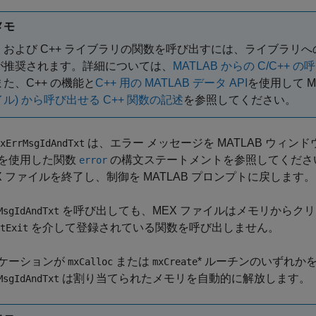
メモ
C および C++ ライブラリの関数を呼び出すには、ライブラリへ
が推奨されます。詳細については、
MATLAB からの C/C++ 
また、C++ の機能と
C++ 用の MATLAB データ API
を使用して 
イル) から呼び出せる C++ 関数の記述
を参照してください。
は、エラー メッセージを MATLAB ウィ
xErrMsgIdAndTxt
を使用した関数
の構文ステートメントを参照してください
error
EX ファイルを終了し、制御を MATLAB プロンプトに戻します。
を呼び出しても、MEX ファイルはメモリからク
MsgIdAndTxt
を介して登録されている関数を呼び出しません。
tExit
ケーションが
または
* ルーチンのいずれか
mxCalloc
mxCreate
は割り当てられたメモリを自動的に解放します。
MsgIdAndTxt