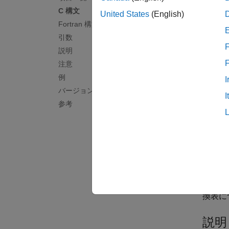
#incl
C 構文
subr
United States
(English)
char
Fortran 構文
引数
F
引数
説明
注意
errori
例
I
MATL
バージョン履歴
I
参考
errorm
表示す
8 ま
文字列
...
C で
換表に
説明