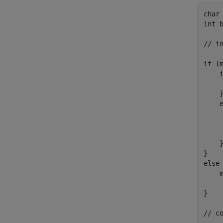
char 
int b
// in
if (m
    
    
    }
    e
    
    
     
    }
}

else 
    
    
}

// c