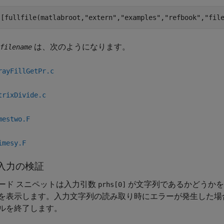
([fullfile(matlabroot,
"extern"
,
"examples"
,
"refbook"
,
"fil
は、次のようになります。
filename
rayFillGetPr.c
trixDivide.c
mestwo.F
imesy.F
入力の検証
ード スニペットは入力引数
が文字列であるかどうかを
prhs[0]
を表示します。入力文字列の読み取り時にエラーが発生した場合
ルを終了します。