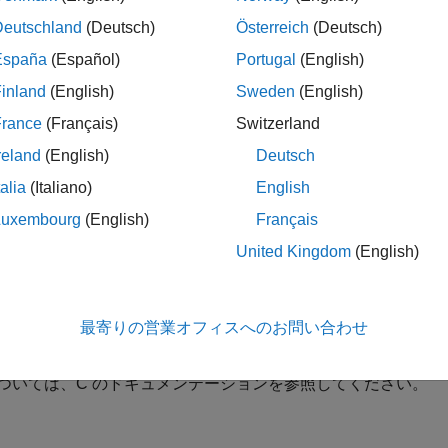
ude "fintrf.h"

outine mexErrMsgIdAndTxt(errorid, errormsg)

Deutschland
(Deutsch)
Österreich
(Deutsch)
acter*(*) errorid, errormsg
España
(Español)
Portugal
(English)
inland
(English)
Sweden
(English)
France
(Français)
Switzerland
d
reland
(English)
Deutsch
®
AB
メッセージ識別子を含む文字列。識別子の作成方法の詳細
talia
(Italiano)
English
sg
Luxembourg
(English)
Français
る文字列。C では
、Fortran では
と
const char*
character*(*)
United Kingdom
(English)
たはローカル コード ページ (LCP) のエンコードをサポートし、
A
に含めることができます。メッセージ テキストと変換引数の
最寄りの営業オフィスへのお問い合わせ
は、メッセージ内で使用される任意の引数。各引数には対応す
ついては、C のドキュメンテーションを参照してください。