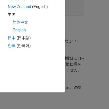
New Zealand
(English)
中国
简体中文
English
日本
(日本語)
については、
を参照してください。
MException
한국
(한국어)
して指定します。C において、この関数は UTF-
®
NSI
C
の関数
で使用される変換仕様を
printf
両方のエンコードは同じでなければなりません。
る変換指示子がなければなりません。
の変
printf