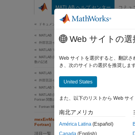
コンテンツへスキップ
MATLAB ヘルプ センター
コミュ
ドキュメ
ドキュメンテーションのホーム
MATLAB
mex
Web サイトの選
外部言語インターフェイス
MATLAB での C
MATLAB (MEX ファイル) から呼び出せる C 関
識別子
Web サイトを選択すると、翻訳
数の記述
き、次のサイトの選択を推奨します
C 
MATLAB
外部言語インターフェイス
United States
MATLAB での Fortran
#incl
void
MATLAB (MEX ファイル) から呼び出せる
また、以下のリストから Web サ
Fortran 関数の記述
  co
Fortran MEX API
南北アメリカ
For
mexErrMsgIdAndTxt (C および
América Latina
(Español)
Fortran)
項目一覧
Canada
(English)