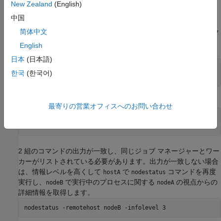
を実行して、
が
とそのすべての
MATLAB Parallel
nodeA
nodeB
New Zealand
(English)
Server
プロセスを正しく識別できることを確認します。
nodeB
中国
®
®
で、Linux
または Windows
のコマンド ウィンドウから次のコ
简体中文
マンドを実行します。
は MATLAB のインストール フ
matlabroot
ォルダーです。
English
日本
(日本語)
cd matlabroot\toolbox\parallel\bin nodestatus -
한국
(한국어)
remotehost nodeB
次に、
で同じコマンドを実行します。
nodeA
最寄りの営業オフィスへのお問い合わせ
cd matlabroot\toolbox\parallel\bin nodestatus -
remotehost nodeB
2 組のコマンドの出力が一致し、同じジョブ マネージャーとワー
カーがリストされている必要があります。出力が一致しない場合
は、情報レベルを高くして
で
コマンドを再度
hostA
nodestatus
実行し、
で実行中のプロセスに関する
の視点からの
nodeB
nodeA
詳細情報を取得します。
nodestatus -remotehost nodeB -infolevel 3