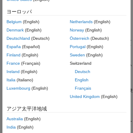
とを示しています。
ヨーロッパ
考えられる解決策
Belgium
(English)
Netherlands
(English)
コマンド ライン インターフェイスを使用した調査
Denmark
(English)
Norway
(English)
すべてのノードで、それぞれの IP アドレスの解決結果が一致し
Deutschland
(Deutsch)
Österreich
(Deutsch)
ていることを確認してください。ノードのホスト名が、そのノー
España
(Español)
Portugal
(English)
ド自身から見た場合と他のノードから見た場合の両方で一致して
いることを確認します。たとえば、
上のプロセスが
nodeB
nodeA
Finland
(English)
Sweden
(English)
上のプロセスに接続できない場合、
のホスト名をローカル
nodeA
France
(Français)
Switzerland
と
の両方から確認します。それらのホスト名が一致してい
nodeB
Ireland
(English)
Deutsch
る必要があります。
Italia
(Italiano)
English
ノードが相互を識別できる場合、それらのプロセス間の問題を
Luxembourg
(English)
Français
コマンドを使用して診断できます。このコマンドを使
nodestatus
United Kingdom
(English)
用して、ローカル ホスト上で実行されている
MATLAB Parallel
Server™
プロセスを判別し、リモート ホストからアクセス可能
アジア太平洋地域
なものを特定します。
Australia
(English)
たとえば、
上のワーカーが
上のジョブ マネージャー
nodeA
nodeB
India
(English)
に登録できない場合、両方のノードで同じ
コマンド
nodestatus