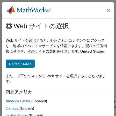
コンテンツへスキップ
MATLAB ヘルプ センター
オフキャンバス ナビゲーション メ
メインコンテンツ
Web サイトの選択
ドキュメンテーションのホーム
MATLAB
ジョブ スケジューラ クラ
並列計算
スターにおける通信の問題の解決
Web サイトを選択すると、翻訳されたコンテンツにアクセス
し、地域のイベントやサービスを確認できます。現在の位置情
MATLAB Parallel Server
報に基づき、次のサイトの選択を推奨します:
United States
問題
MATLAB Parallel Server のトラブルシューティ
ング
機能的なクラスターのセットアップを維持するために、
United States
MATLAB ジョブ スケジューラ クラスターに
®
MATLAB
ジョブ スケジューラのジョブ マネージャーは
おける通信の問題の解決
MATLAB ワーカー ノードが公開しているホスト名を解決する必
また、以下のリストから Web サイトを選択することもできま
項目一覧
要があります。同様に、すべての MATLAB ワーカーおよびクラ
す。
イアントはジョブ マネージャー ノードが公開しているホスト名
問題
を解決しなければなりません。
考えられる解決策
南北アメリカ
参考
América Latina
(Español)
ワーカーがジョブ マネージャーに接続できない場合、またはクラ
イアント セッションがそのスケジューラを使用するプロファイル
Canada
(English)
を検証できない場合、クラスター ノード間に通信の問題があるこ
United States
(English)