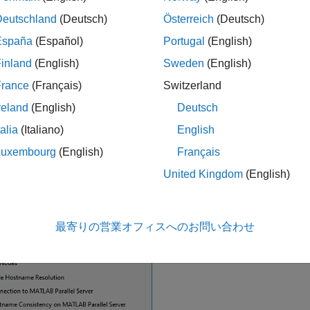
Deutschland
(Deutsch)
Österreich
(Deutsch)
ードからノード
— クラスター内のその他のノード間で相互を識
España
(Español)
Portugal
(English)
ター ノード上の mjs サービスと通信可能にしているかを検証
inland
(English)
Sweden
(English)
ードからクライアント
— 管理センターを実行しているノード
France
(Français)
Switzerland
信できるかを検証します。
reland
(English)
Deutsch
接続のテスト]
をクリックして [接続テスト] ダイアログ ボッ
talia
(Italiano)
English
テスト結果が表示されます。新しいテストを実行して表示を更
Luxembourg
(English)
Français
United Kingdom
(English)
の実行中、管理センターは進捗ダイアログ ボックスを表示し
最寄りの営業オフィスへのお問い合わせ