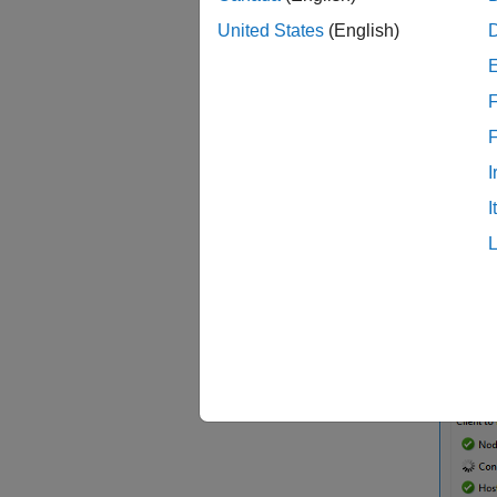
United States
(English)
ノ
ス
F
ノ
通
I
まず
[
I
前回の
テスト