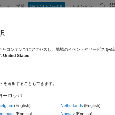
ニティ
学習
サインイン
MATLAB を入手する
ンテーション
ビデオ
MATLAB Answers
理センターでの
MATLAB
ジョブ ス
択
テスト
されたコンテンツにアクセスし、地域のイベントやサービスを
:
United States
®
ンターでは、MATLAB
ジョブ スケジューラ ノード、ワーカ
の通信をテストできます。
では、クラスター内の以下の接続領域をチェックします。
イトを選択することもできます。
ライアント
— 詳細なクラスター テストを行うことができる
構成されているかを検証します。
ヨーロッパ
Belgium
(English)
Netherlands
(English)
ライアントからノード
— 管理センターを実行しているノード
ノードと通信できるかを検証します。
Denmark
(English)
Norway
(English)