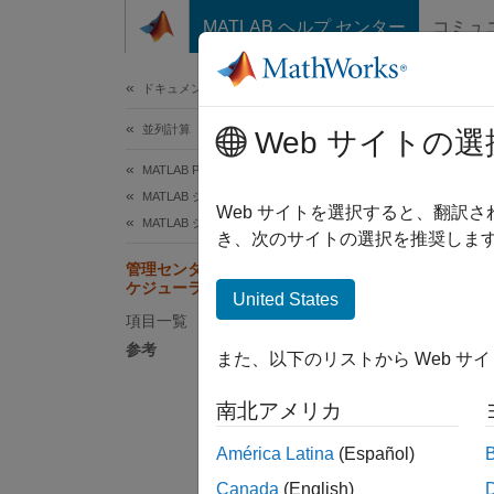
コンテンツへスキップ
MATLAB ヘルプ センター
コミュ
ドキュメ
ドキュメンテーションのホーム
並列計算
管
Web サイトの選
続
MATLAB Parallel Server
MATLAB ジョブ スケジューラの構成と管理
Web サイトを選択すると、翻訳
MATLAB ジョブ スケジューラ プロセスの管理
き、次のサイトの選択を推奨します
管理セ
管理センターでの MATLAB ジョブ ス
ドの間
ケジューラ クラスターの接続テスト
United States
項目一覧
テスト
参考
また、以下のリストから Web サ
ク
く
南北アメリカ
América Latina
(Español)
ク
の
Canada
(English)