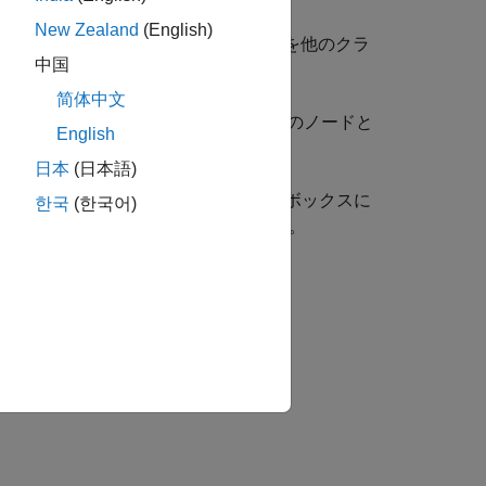
New Zealand
(English)
別し、各ノードがその mjs サービスを他のクラ
中国
します。
简体中文
を他のクラスター ノードが識別し、そのノードと
English
日本
(日本語)
クスを開きます。既定では、ダイアログ ボックスに
한국
(한국어)
新するには、
[実行]
をクリックします。
ます。