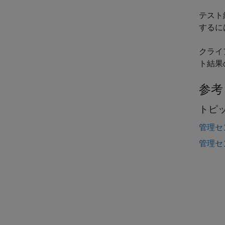
テスト
するに
クライ
ト結果
参考
トピ
管理セ
管理セ