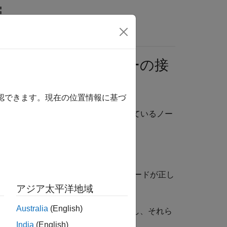
ケジューラ クラスターの接
確認できます。現在の位置情報に基づ
ー ノードおよび管理センターが稼動しているノー
ように、管理センターを実行しているノードが正し
アジア太平洋地域
Australia
(English)
が、クラスター内の他のノードを識別し、それら
India
(English)