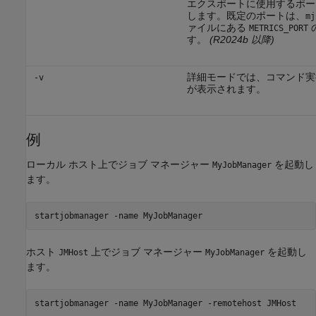
エクスポートに使用するポー
します。既定のポートは、
mj
ァイルにある
METRICS_PORT
す。
(R2024b 以降)
詳細モードでは、コマンド実
-v
が表示されます。
例
ローカル ホスト上でジョブ マネージャー
を起動し
MyJobManager
ます。
startjobmanager -name MyJobManager
ホスト
上でジョブ マネージャー
を起動し
JMHost
MyJobManager
ます。