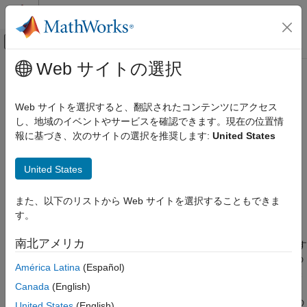
コンテンツへスキップ
MATLAB ヘルプ センター
オフキャンバス ナビゲーション メ
メインコンテンツ
Web サイトの選択
ドキュメンテーションのホーム
startjobmanager
並列計算
Web サイトを選択すると、翻訳されたコンテンツにアクセス
ジョブ マネージャー プロセスの開始
し、地域のイベントやサービスを確認できます。現在の位置情
MATLAB Parallel Server
報に基づき、次のサイトの選択を推奨します:
United States
MATLAB ジョブ スケジューラの構成と管理
構文
MATLAB ジョブ スケジューラ プロセスの管理
United States
startjobmanager
startjobmanager
startjobmanager
-flags
また、以下のリストから Web サイトを選択することもできま
項目一覧
す。
説明
構文
説明
南北アメリカ
は、ジョブ マネージャー プロセスおよび関連す
startjobmanager
例
るジョブ マネージャー ルックアップ プロセスを mjs サービスの
América Latina
(Español)
参考
下で開始します。その後、mjs サービスはこれらのプロセスを保
Canada
(English)
守します。ジョブ マネージャーは、ジョブの保存と、ジョブ マ
®
ネージャーに登録されている MATLAB
ワーカーへのジョブ内の
United States
(English)