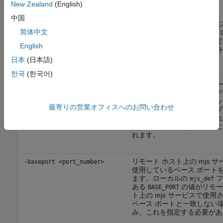
New Zealand
(English)
中国
ジョブ マネージャーおよびジ
-remotehost <hostname>
简体中文
ネージャー ルックアップ プ
起動するホストの名前を指定
English
省略すると、ローカル ホス
動します。
日本
(日本語)
한국
(한국어)
起動前に、このジョブ マネ
-clean
の前のインスタンスによりデ
保存された、すべてのチェッ
最寄りの営業オフィスへのお問い合わせ
ト情報を削除します。ジョブ
ジャーがクリーンアップされ
ジョブやタスクのない状態に
れます。
リモート ホスト上の mjs 
-baseport <port_number>
使用しているベース ポート
ます。ローカルの
フ
mjs_def
ある
の値がリモー
BASE_PORT
ト上の mjs サービスで使用
ベース ポートと一致しない
み、これを指定する必要があ