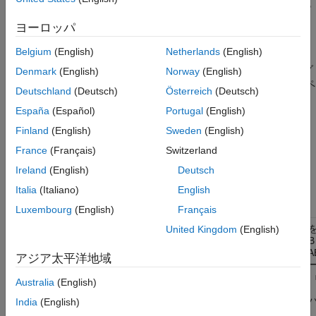
タスクの配布を処理します。mjs サービスは、指定されたコンピ
ューター上で既に稼働していなければなりません。
ヨーロッパ
Belgium
(English)
Netherlands
(English)
実行可能ファイルは、フォルダー
startjobmanager
®
(Windows
オペレーティング
\toolbox\parallel\bin
matlabroot
Denmark
(English)
Norway
(English)
®
システム) または
(UNIX
オペ
/toolbox/parallel/bin
matlabroot
Deutschland
(Deutsch)
Österreich
(Deutsch)
レーティング システム) にあります。次のコマンド構文を
España
(Español)
Portugal
(English)
Windows または UNIX コマンド ライン プロンプトで入力しま
す。
Finland
(English)
Sweden
(English)
France
(Français)
Switzerland
では、次の入力フラグが利用できます。
startjobmanager
-flags
Ireland
(English)
Deutsch
複数のフラグが同一コマンド上で一緒に使用できます。
Italia
(Italiano)
English
フラグ
操作
Luxembourg
(English)
Français
ジョブ マネージャーの名前
United Kingdom
(English)
-name <job_manager_name>
ます。これにより、MATLAB
ー セッションおよび MATLA
アジア太平洋地域
アントに対してジョブ マネ
が識別されます。既定値は、
Australia
(English)
ファイルにある
パ
DEFAULT_JOB_MANAGER_NAME
India
(English)
ターの値です。