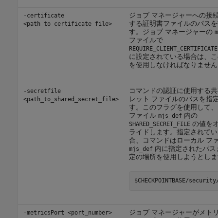
ジョブ マネージャーへの接
-certificate
する証明書ファイルのパスを
<path_to_certificate_file>
す。ジョブ マネージャーの
m
ファイルで
REQUIRE_CLIENT_CERTIFICATE
に設定されている場合は、こ
を使用しなければなりません
コマンドの認証に使用する共
-secretfile
レット ファイルのパスを指
<path_to_shared_secret_file>
す。このフラグを使用して、
ファイル
内の
mjs_def
の値を
SHARED_SECRET_FILE
ライドします。指定されてい
合、コマンドはローカル フ
内に指定されたパス
mjs_def
定の場所を使用しようとしま
$CHECKPOINTBASE/security
ジョブ マネージャーがメト
-metricsPort <port_number>