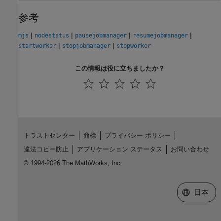
参考
|
|
|
|
mjs
nodestatus
pausejobmanager
resumejobmanager
|
|
startworker
stopjobmanager
stopworker
この情報は役に立ちましたか？
トラストセンター
商標
プライバシー ポリシー
違法コピー防止
アプリケーション ステータス
お問い合わせ
© 1994-2026 The MathWorks, Inc.
Web サイ
日本