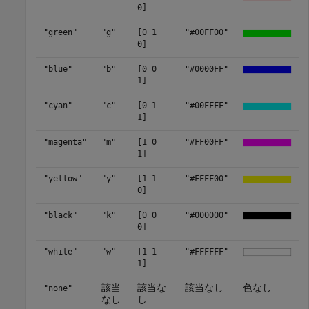
0]
"green"
"g"
[0 1
"#00FF00"
0]
"blue"
"b"
[0 0
"#0000FF"
1]
"cyan"
"c"
[0 1
"#00FFFF"
1]
"magenta"
"m"
[1 0
"#FF00FF"
1]
"yellow"
"y"
[1 1
"#FFFF00"
0]
"black"
"k"
[0 0
"#000000"
0]
"white"
"w"
[1 1
"#FFFFFF"
1]
該当
該当な
該当なし
色なし
"none"
なし
し