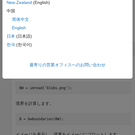
New Zealand
(English)
は、境界のハンドル
を返します。
= visboundaries(
___
)
h
h
中国
简体中文
例
English
すべて折りたたむ
日本
(日本語)
한국
(한국어)
境界の計算とイメージ上でのプロット
最寄りの営業オフィスへのお問い合わせ
イメージを読み取ります。
BW = imread(
'blobs.png'
);
境界を計算します。
B = bwboundaries(BW);
イメージを表示し、境界をイメージにプロットします。