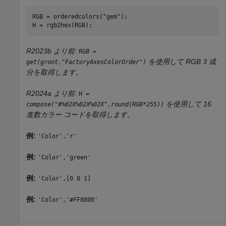
RGB = orderedcolors(
"gem"
);

H = rgb2hex(RGB);
R2023b より前:
RGB =
を使用して RGB 3 成
get(groot,"FactoryAxesColorOrder")
分を取得します。
R2024a より前:
H =
を使用して 16
compose("#%02X%02X%02X",round(RGB*255))
進数カラー コードを取得します。
例:
'Color','r'
例:
'Color','green'
例:
'Color',[0 0 1]
例:
'Color','#FF8800'