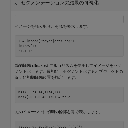
セグメンテーションの結果の可視化
イメージを読み取り、それを表示します。
I = imread(
'toyobjects.png'
);

imshow(I)

hold 
on
動的輪郭 (Snakes) アルゴリズムを使用してイメージをセグ
メント化します。最初に、セグメント化するオブジェクトの
近くに初期輪郭位置を指定します。
mask = false(size(I));

mask(50:150,40:170) = true;
元のイメージ上に初期の輪郭を青で表示します。
visboundaries(mask,
'Color'
,
'b'
);