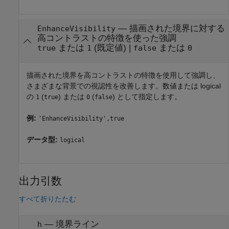
—
描画された境界に対する
EnhanceVisibility
高コントラストの特徴を使った強調
または
(既定値) |
または
true
1
false
0
描画された境界を高コントラストの特徴を使用して強調し、
さまざまな背景での視認性を改善します。
数値または logical
の
(
) または
(
)
として指定します。
1
true
0
false
例:
'EnhanceVisibility',true
データ型:
logical
出力引数
すべて折りたたむ
— 境界ライン
h