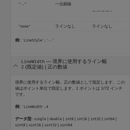
一点鎖線
"-."
ラインなし
ラインなし
"none"
例:
'LineStyle','-.'
—
境界に使用するライン幅
LineWidth
(既定値) |
正の数値
2
境界に使用するライン幅。正の数値として指定します。この
値はポイント単位で指定します。1 ポイントは 1/72 インチ
です。
例:
'LineWidth',4
データ型:
|
|
|
|
|
|
single
double
int8
int16
int32
int64
|
|
|
uint8
uint16
uint32
uint64