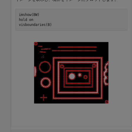
imshow(BW)

hold 
on
visboundaries(B)