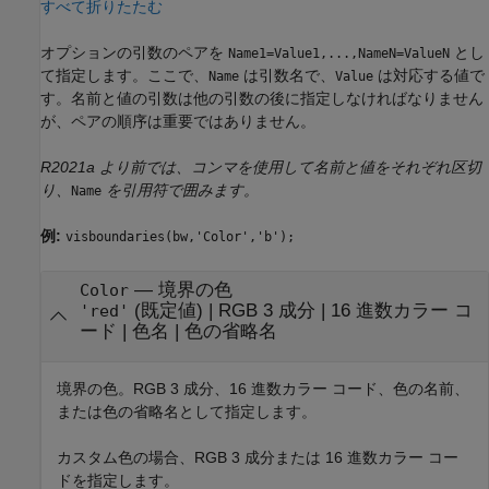
すべて折りたたむ
オプションの引数のペアを
とし
Name1=Value1,...,NameN=ValueN
て指定します。ここで、
は引数名で、
は対応する値で
Name
Value
す。名前と値の引数は他の引数の後に指定しなければなりません
が、ペアの順序は重要ではありません。
R2021a より前では、コンマを使用して名前と値をそれぞれ区切
り、
を引用符で囲みます。
Name
例:
visboundaries(bw,'Color','b');
—
境界の色
Color
(既定値) |
RGB 3 成分
|
16 進数カラー コ
'red'
ード
|
色名
|
色の省略名
境界の色。RGB 3 成分、16 進数カラー コード、色の名前、
または色の省略名として指定します。
カスタム色の場合、RGB 3 成分または 16 進数カラー コー
ドを指定します。