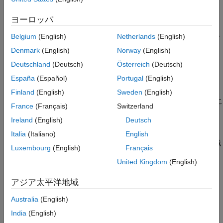
バージョン履歴
は現在の座標軸にバイナリ イメージ
の領
visboundaries(
)
BW
ヨーロッパ
BW
参考
域の境界を描画します。
は、logical
のピクセルが前景領
BW
true
Belgium
(English)
Netherlands
(English)
域に属し、logical
のピクセルが背景を構成する 2 次元バイ
false
ナリ イメージです。
は
を使用して
visboundaries
bwboundaries
Denmark
(English)
Norway
(English)
イメージ内の境界ピクセルの位置を特定します。
Deutschland
(Deutsch)
Österreich
(Deutsch)
España
(Español)
Portugal
(English)
例
Finland
(English)
Sweden
(English)
は
で指定される領域境界を描画します。ここ
visboundaries(
)
B
B
France
(Français)
Switzerland
で、
は領域の境界ピクセルの位置を格納する cell 配列であり、
B
Ireland
(English)
Deutsch
の最初の出力に構造が類似しています。
bwboundaries
Italia
(Italiano)
English
は、
によって指定された座標軸に領域
visboundaries(
,
___
)
ax
ax
Luxembourg
(English)
Français
の境界を描画します。最初の入力引数
に続けて、前述の構文
ax
United Kingdom
(English)
における入力引数の任意の組み合わせを指定します。
アジア太平洋地域
は、名前と値の引数を使用して
visboundaries(
___
,
)
Name,Value
境界の追加プロパティを指定します。
Australia
(English)
India
(English)
例