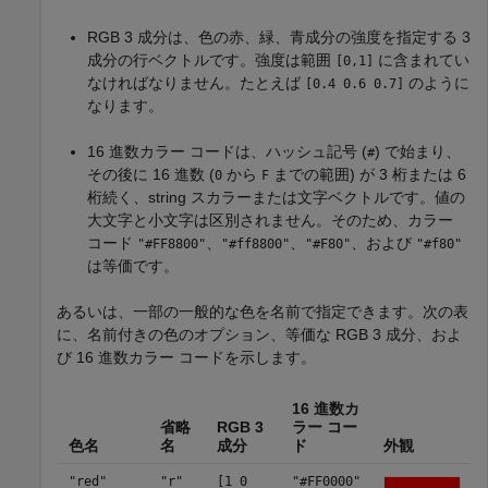
RGB 3 成分は、色の赤、緑、青成分の強度を指定する 3
成分の行ベクトルです。強度は範囲
に含まれてい
[0,1]
なければなりません。たとえば
のように
[0.4 0.6 0.7]
なります。
16 進数カラー コードは、ハッシュ記号 (
) で始まり、
#
その後に 16 進数 (
から
までの範囲) が 3 桁または 6
0
F
桁続く、string スカラーまたは文字ベクトルです。値の
大文字と小文字は区別されません。そのため、カラー
コード
、
、
、および
"#FF8800"
"#ff8800"
"#F80"
"#f80"
は等価です。
あるいは、一部の一般的な色を名前で指定できます。次の表
に、名前付きの色のオプション、等価な RGB 3 成分、およ
び 16 進数カラー コードを示します。
16 進数カ
省略
RGB 3
ラー コー
色名
名
成分
ド
外観
"red"
"r"
[1 0
"#FF0000"