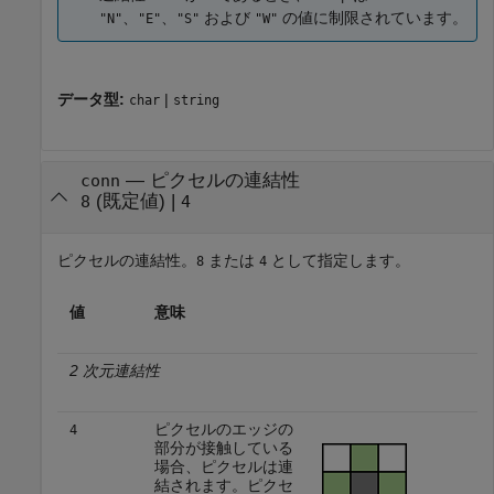
、
、
および
の値に制限されています。
"N"
"E"
"S"
"W"
データ型:
|
char
string
—
ピクセルの連結性
conn
(既定値) |
8
4
ピクセルの連結性。
または
として指定します。
8
4
値
意味
2 次元連結性
ピクセルのエッジの
4
部分が接触している
場合、ピクセルは連
結されます。ピクセ