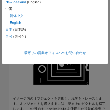
New Zealand
(English)
イメージを読み取り、それを表示します。
中国
简体中文
BW = imread(
'blobs.png'
);

English
imshow(BW)
日本
(日本語)
한국
(한국어)
最寄りの営業オフィスへのお問い合わせ
イメージ内のオブジェクトを選択し、境界をトレースしま
す。オブジェクトを選択するには、境界上のピクセルを指定
します。この例では、
を使用した視覚的検査で
impixelinfo