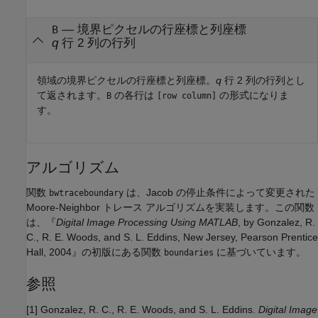
— 境界ピクセルの行座標と列座標
B
q
行 2 列の行列
領域の境界ピクセルの行座標と列座標。
q
行 2 列の行列とし
て返されます。
の各行は
の形式になりま
B
[row column]
す。
アルゴリズム
関数
は、Jacob の停止条件によって変更された
bwtraceboundary
Moore-Neighbor トレース アルゴリズムを実装します。この関数
は、『
Digital Image Processing Using MATLAB
, by Gonzalez, R.
C., R. E. Woods, and S. L. Eddins, New Jersey, Pearson Prentice
Hall, 2004』の初版にある関数
に基づいています。
boundaries
参照
[1] Gonzalez, R. C., R. E. Woods, and S. L. Eddins.
Digital Image