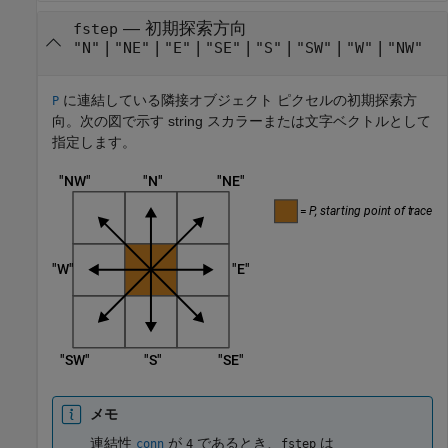
—
初期探索方向
fstep
|
|
|
|
|
|
|
"N"
"NE"
"E"
"SE"
"S"
"SW"
"W"
"NW"
に連結している隣接オブジェクト ピクセルの初期探索方
P
向。次の図で示す string スカラーまたは文字ベクトルとして
指定します。
メモ
連結性
が
であるとき、
は
conn
4
fstep