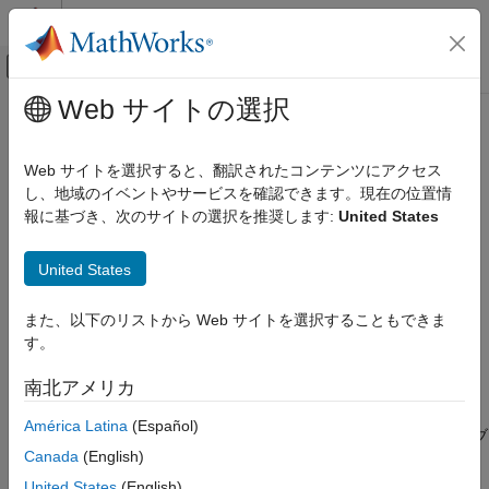
コンテンツへスキップ
MATLAB ヘルプ センター
オフキャンバス ナビゲーション メ
メインコンテンツ
Web サイトの選択
ドキュメンテーションのホーム
bwtraceboundary
イメージ処理とコンピューター ビジョン
Web サイトを選択すると、翻訳されたコンテンツにアクセス
バイナリ イメージのオブジェクトをトレース
し、地域のイベントやサービスを確認できます。現在の位置情
Image Processing Toolbox
報に基づき、次のサイトの選択を推奨します:
United States
イメージのセグメンテーションと解析
ページ内をすべて折りたたむ
オブジェクト解析
構文
United States
bwtraceboundary
B = bwtraceboundary(BW,P,fstep)
また、以下のリストから Web サイトを選択することもできま
項目一覧
B = bwtraceboundary(BW,P,fstep,conn)
す。
構文
B = bwtraceboundary(BW,P,fstep,conn,m,dir)
説明
説明
南北アメリカ
例
は、バイナリ イメージ
内
= bwtraceboundary(
,
,
)
BW
B
BW
P
fstep
América Latina
(Español)
入力引数
のオブジェクトの輪郭をトレースします。非ゼロ ピクセルはオブ
出力引数
Canada
(English)
ジェクトに属し、ゼロ値ピクセルは背景になります。
はトレー
P
アルゴリズム
スを開始するオブジェクト境界の点の行と列座標を指定します。
United States
(English)