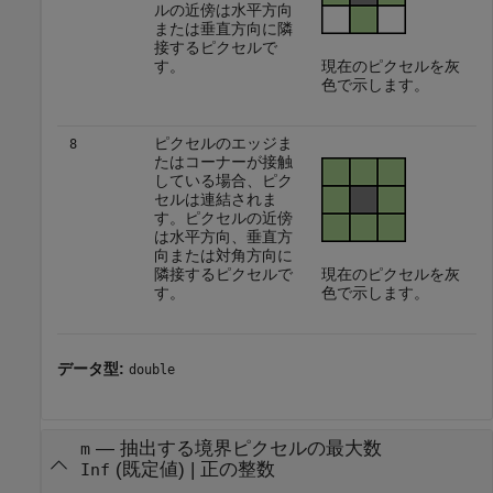
ルの近傍は水平方向
または垂直方向に隣
接するピクセルで
す。
現在のピクセルを灰
色で示します。
ピクセルのエッジま
8
たはコーナーが接触
している場合、ピク
セルは連結されま
す。ピクセルの近傍
は水平方向、垂直方
向または対角方向に
隣接するピクセルで
現在のピクセルを灰
す。
色で示します。
データ型:
double
—
抽出する境界ピクセルの最大数
m
(既定値) |
正の整数
Inf