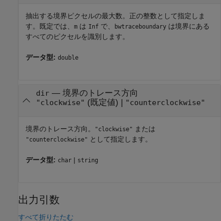
抽出する境界ピクセルの最大数。正の整数として指定しま
す。既定では、
は
で、
は境界にある
m
Inf
bwtraceboundary
すべてのピクセルを識別します。
データ型:
double
—
境界のトレース方向
dir
(既定値) |
"clockwise"
"counterclockwise"
境界のトレース方向。
または
"clockwise"
として指定します。
"counterclockwise"
データ型:
|
char
string
出力引数
すべて折りたたむ