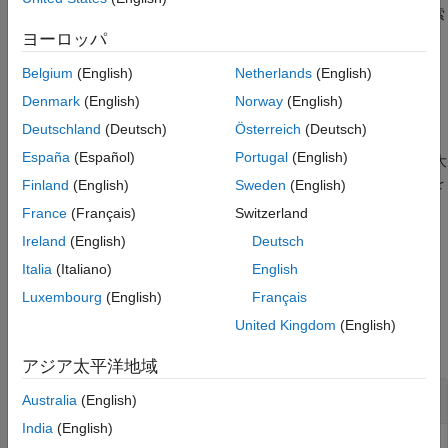
は
に連結している隣接オブジェクト ピクセルの初期探索
fstep
P
参照
方向を指定します。
は、領域の境界ピクセルの行と列座標を保
B
ヨーロッパ
拡張機能
持します。
バージョン履歴
Belgium
(English)
Netherlands
(English)
参考
は境界をトレースしま
= bwtraceboundary(
,
,
,
)
B
BW
P
fstep
conn
Denmark
(English)
Norway
(English)
す。ここで、
は必要な連結性を指定します。
conn
Deutschland
(Deutsch)
Österreich
(Deutsch)
España
(Español)
Portugal
(English)
は、抽出する最大
= bwtraceboundary(
,
,
,
,
,
)
B
BW
P
fstep
conn
m
dir
境界ピクセル数である
と境界をトレースする方向である
を
m
dir
Finland
(English)
Sweden
(English)
指定します。既定では、
は境界にあるすべての
bwtraceboundary
France
(Français)
Switzerland
ピクセルを識別します。
Ireland
(English)
Deutsch
例
Italia
(Italiano)
English
Luxembourg
(English)
Français
例
United Kingdom
(English)
すべて折りたたむ
アジア太平洋地域
境界のトレースと輪郭の可視化
Australia
(English)
India
(English)