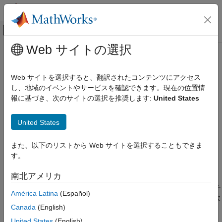
コンテンツへスキップ
MATLAB ヘルプ センター
オフキャンバス ナビゲーション メ
メインコンテンツ
Web サイトの選択
ドキュメンテーションのホーム
raw2planar
イメージ処理とコンピューター ビジョン
Web サイトを選択すると、翻訳されたコンテンツにアクセス
Bayer パターン カラー フィルター配列 (CFA) イメージからセン
し、地域のイベントやサービスを確認できます。現在の位置情
Image Processing Toolbox
サー素子イメージへの分離
報に基づき、次のサイトの選択を推奨します:
United States
インポート、エクスポートおよび変換
ファイルからのイメージ データの読み取りと
ページ内をすべて折りたたむ
書き込み
United States
構文
raw2planar
また、以下のリストから Web サイトを選択することもできま
項目一覧
す。
I = raw2planar(cfa)
構文
説明
南北アメリカ
説明
は、Bayer パターン CFA イメージ
のチ
= raw2planar(
)
cfa
I
cfa
例
América Latina
(Español)
ャネルを、個々のセンサー素子ごとに 1 つのチャネルをもつ多次
入力引数
Canada
(English)
元イメージ
に分離します。
I
出力引数
United States
(English)