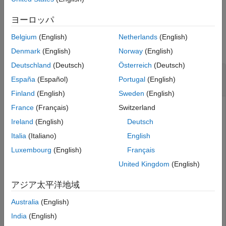
拡張機能
例
バージョン履歴
ヨーロッパ
例
参考
Belgium
(English)
Netherlands
(English)
すべて折りたたむ
Denmark
(English)
Norway
(English)
Deutschland
(Deutsch)
Österreich
(Deutsch)
CFA イメージから個々のセンサー成分イメージ
España
(Español)
Portugal
(English)
への分割
Finland
(English)
Sweden
(English)
France
(Français)
Switzerland
Ireland
(English)
Deutsch
カラー フィルター配列 (CFA) イメージをワークスペースに
読み取ります。
関数は、4012 行 6034 列のイメージ
rawread
Italia
(Italiano)
English
を返します。
cfa
Luxembourg
(English)
Français
United Kingdom
(English)
cfa = rawread(
"colorCheckerTestImage.NEF"
);
アジア太平洋地域
返された CFA イメージを、それぞれが CFA センサーの成分
Australia
(English)
を表す複数の個別のイメージに分割します。CFA イメージは
India
(English)
RGGB の Bayer パターンをもちます。
関数は、
raw2planar