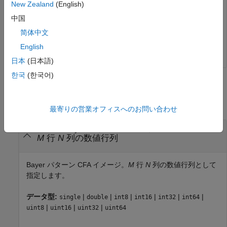
RGGB パターンの各成分を表す 2206×3017×4 の配列を返し
New Zealand
(English)
ます。
中国
简体中文
rggb = raw2planar(cfa);
English
日本
(日本語)
한국
(한국어)
入力引数
すべて折りたたむ
最寄りの営業オフィスへのお問い合わせ
—
Bayer パターン CFA イメージ
cfa
M
行
N
列の数値行列
Bayer パターン CFA イメージ。
M
行
N
列の数値行列として
指定します。
データ型:
|
|
|
|
|
|
single
double
int8
int16
int32
int64
|
|
|
uint8
uint16
uint32
uint64