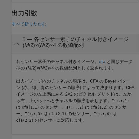
出力引数
すべて折りたたむ
— 各センサー素子のチャネル付きイメージ
I
(
M
/2)×(
N
/2)×4 の数値配列
各センサー素子のチャネル付きイメージ。
と同じデータ
cfa
型の (
M
/2)×(
N
/2)×4 の数値配列として返されます。
出力イメージ内のチャネルの順序は、CFA の Bayer パター
ン (赤、緑、青のセンサーの順序) によって決まります。CFA
イメージの左上隅にある 2×2 のピクセル グリッドは、左か
ら右、上から下へとチャネルの順序を表します。
I(:,:,1)
は
のセンサー、
は
のセンサ
cfa(1,1)
I(:,:,2)
cfa(1,2)
ー、
は
のセンサー、
は
I(:,:,3)
cfa(2,1)
I(:,:,4)
のセンサーに対応します。
cfa(2,2)