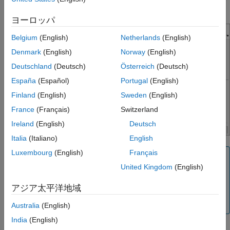
例
してください。
入力引数
ヨーロッパ
出力引数
Belgium
(English)
Netherlands
(English)
ヒント
バージョン履歴
Denmark
(English)
Norway
(English)
参考
Deutschland
(Deutsch)
Österreich
(Deutsch)
España
(Español)
Portugal
(English)
Finland
(English)
Sweden
(English)
France
(Français)
Switzerland
Ireland
(English)
Deutsch
Italia
(Italiano)
English
Luxembourg
(English)
Français
メモ
United Kingdom
(English)
コントラスト調整ツールは、イメージを表示するために使
用されるピクセルの値を調整しますが、実際のイメージ
アジア太平洋地域
データは変更されません。イメージ データを変更するに
は、関数
を使用します。
imadjust
Australia
(English)
India
(English)