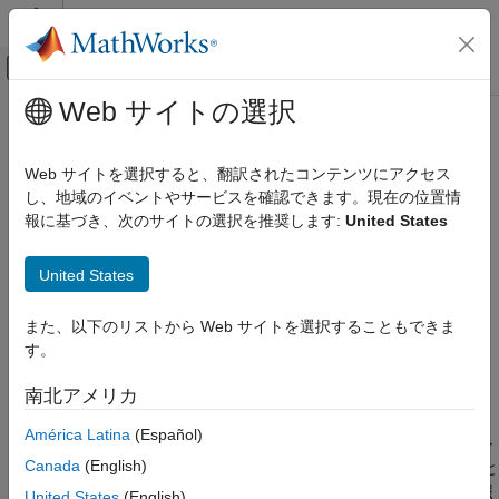
コンテンツへスキップ
MATLAB ヘルプ センター
オフキャンバス ナビゲーション メ
メインコンテンツ
Web サイトの選択
ドキュメンテーションのホーム
imcontrast
イメージ処理とコンピューター ビジョン
Web サイトを選択すると、翻訳されたコンテンツにアクセス
コントラスト調整ツール
し、地域のイベントやサービスを確認できます。現在の位置情
Image Processing Toolbox
報に基づき、次のサイトの選択を推奨します:
United States
表示と調査
ページ内をすべて折りたたむ
対話型ツールの構築
構文
United States
Image Processing Toolbox
imcontrast
イメージのフィルター処理と強調
また、以下のリストから Web サイトを選択することもできま
imcontrast(h)
コントラストの調整
す。
hTool = imcontrast(
___
)
説明
imcontrast
南北アメリカ
関数
を使用して、コントラスト調整ツールを作成し
imcontrast
項目一覧
América Latina
(Español)
ます。コントラスト調整ツールを使用すると、表示されたグレー
構文
Canada
(English)
スケール イメージのコントラストと明度を対話的に調整すること
説明
ができます。ツールの使用方法の詳細については、
ヒント
を参照
United States
(English)