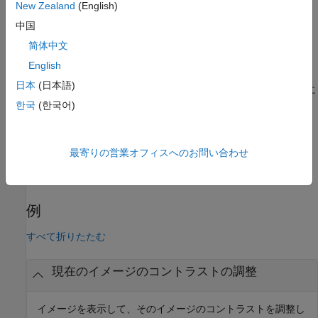
は、コントラスト調整ツールを別の Figure に作成
imcontrast
New Zealand
(English)
し、現在の Figure 内のグレースケール イメージと関連付けま
中国
す。
简体中文
例
English
日本
(日本語)
は、グラフィックス コンテナー
内のイメージに
imcontrast(
)
h
h
関連付けられたコントラスト調整ツールを作成します。
한국
(한국어)
例
最寄りの営業オフィスへのお問い合わせ
は、コントラスト調整ツールを含む
= imcontrast(
___
)
hTool
Figure
を返します。
hTool
例
すべて折りたたむ
現在のイメージのコントラストの調整
イメージを表示して、そのイメージのコントラストを調整し