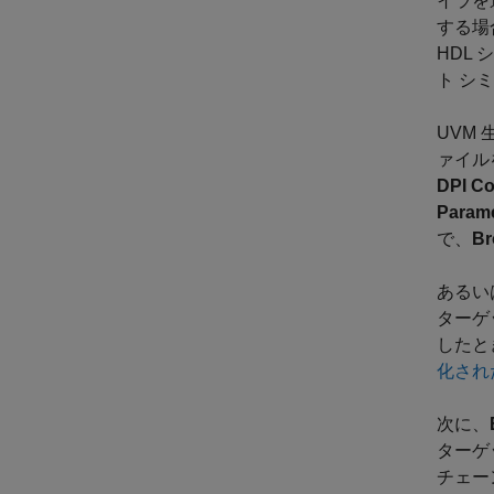
イラを
する場
HDL
ト シ
UVM 
ァイル
DPI C
Param
で、
Br
あるいは
ターゲ
したと
化され
次に、
ターゲ
チェー