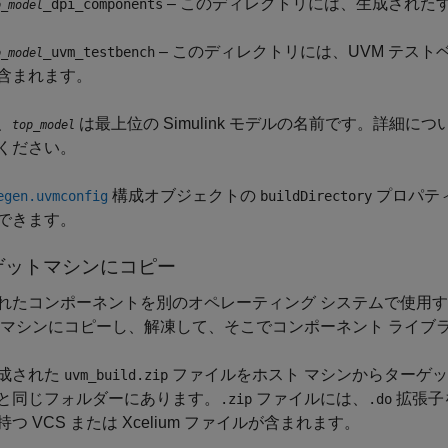
– このディレクトリには、生成されたす
_dpi_components
p_model
– このディレクトリには、UVM テスト
_uvm_testbench
p_model
含まれます。
、
は最上位の Simulink モデルの名前です。詳細につ
top_model
ください。
構成オブジェクトの
プロパテ
egen.uvmconfig
buildDirectory
できます。
ゲットマシンにコピー
れたコンポーネントを別のオペレーティング システムで使用す
 マシンにコピーし、解凍して、そこでコンポーネント ライブ
成された
ファイルをホスト マシンからターゲッ
uvm_build.zip
と同じフォルダーにあります。
ファイルには、
拡張子を
.zip
.do
持つ VCS または Xcelium ファイルが含まれます。