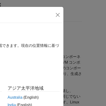
MATLAB Answers
照するには、ここをクリックします。
ーネントを生成する
確認できます。現在の位置情報に基づ
ification Methodology (UVM) コンポーネ
インターフェイス (DPI) を使用して、UVM コンポ
ムをエクスポートします。生成されたこれらのコンポー
詳細な HDL 設計に置き換えることにより、生成さ
できます。
アジア太平洋地域
場合は、コンポーネント ライブラリを構築し、
ともできます。ターゲットとホストが同じでない
Australia
(English)
動で移植してビルドする必要があります。Linux
India
(English)