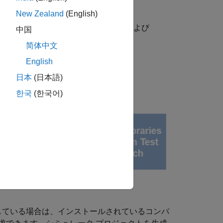
システムに移植することはできません。
New Zealand
(English)
®
®
lSim
、Mentor Graphics Questa
、および
中国
简体中文
English
日本
(日本語)
す。
한국
(한국어)
している場合は、インストールされているコンパ