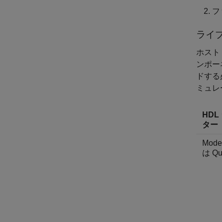
フ
ライ
ホスト
ンポー
ドする
ミュレ
HDL
ター
Mode
は Qu