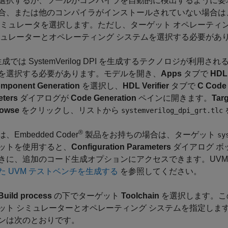
選択するか、ツールがコンパイラを自動的に検出するように要
合、または他のコンパイラがインストールされていない場合は
 シミュレータを選択します。ただし、ターゲット オペレーティ
ミュレーターとオペレーティング システムを選択する必要があ
生成では SystemVerilog DPI を生成するテクノロジが利
を選択する必要があります。モデルを開き、
Apps
タブで
HDL 
omponent Generation
を選択し、
HDL Verifier
タブで
C Code 
eters
ダイアログが
Code Generation
ペインに開きます。
Targ
owse
をクリックし、リストから
systemverilog_dpi_grt.tlc
®
、Embedded Coder
製品をお持ちの場合は、ターゲット
sy
ットを使用すると、
Configuration Parameters
ダイアログ ボ
きに、追加のコード生成オプションにアクセスできます。UVM
た UVM テストベンチを生成する
を参照してください。
Build process
の下でターゲット
Toolchain
を選択します。こ
ット シミュレーターとオペレーティング システムを指定しま
ンは次のとおりです。