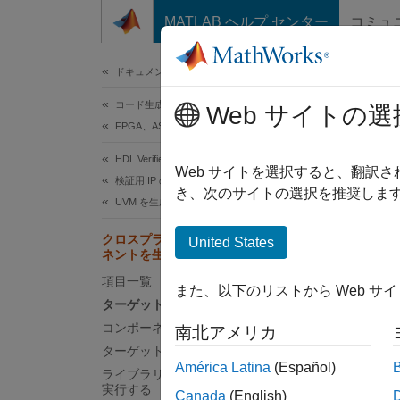
コンテンツへスキップ
MATLAB ヘルプ センター
コミュ
ドキュメ
ドキュメンテーションのホーム
コード生成
Web サイトの選
このペ
FPGA、ASIC、および SoC 開発
ク
HDL Verifier
Web サイトを選択すると、翻訳
検証用 IP のエクスポート
き、次のサイトの選択を推奨します
UVM を生成
Simuli
ントを生
クロスプラットフォームUVMコンポー
United States
ネントを生成する
ーネン
ネント
項目一覧
また、以下のリストから Web サ
れた 
ターゲットツールチェーンを選択
コンポーネントの生成
南北アメリカ
Windo
ターゲットマシンにコピー
®
Linux
América Latina
(Español)
ライブラリを構築してテストベンチを
場合は
実行する
Canada
(English)