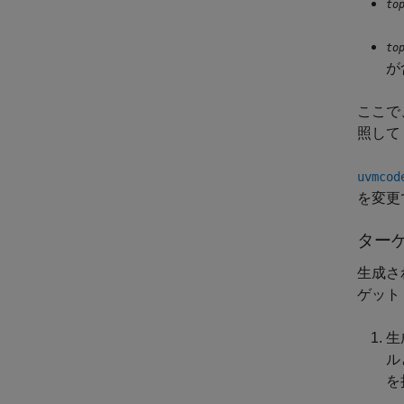
to
to
が
ここで
照して
uvmcod
を変更
ター
生成さ
ゲット
生
ル
を