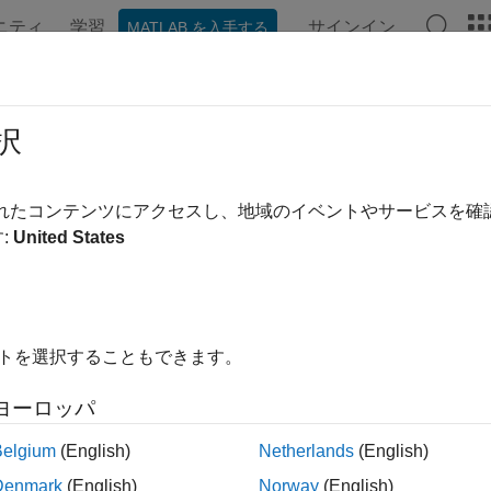
ニティ
学習
サインイン
MATLAB を入手する
ンテーション
例
関数
ブロック
アプリ
ビデオ
択
ージは機械翻訳を使用して翻訳されました。最新版の英語を参
ロスプラットフォームUVMコンポ
されたコンテンツにアクセスし、地域のイベントやサービスを
:
United States
®
nk
環境から UVM フレームワークに直接移行するための Universal Ver
成します。HDL Verifier™ は、ダイレクト プログラミング 
ト内に生成された C コードとして Simulink サブシステ
を既存の UVM 環境に統合できます。生成された動作 DUT を
イトを選択することもできます。
UVM テスト ベンチを使用して HDL DUT をテストすることも
ヨーロッパ
®
ws
64 ホスト マシンから UVM コンポーネントを生成する
オペレーティング システムでシミュレーションを実行するこ
Belgium
(English)
Netherlands
(English)
、共有ライブラリまたは HDL シミュレータ プロジェクトを手
Denmark
(English)
Norway
(English)