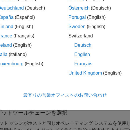
で生成された UVM コンポーネントを他のオペレーティング 
Deutschland
(Deutsch)
Österreich
(Deutsch)
®
®
ークフローは、Cadence
Xcelium™、Mentor Graphics
Mode
España
(Español)
Portugal
(English)
®
®
sys
VCS
HDL シミュレータをサポートします。
inland
(English)
Sweden
(English)
France
(Français)
Switzerland
メモ
reland
(English)
Deutsch
この機能には
ASIC Testbench for HDL Verifier
アドオンが必要で
talia
(Italiano)
English
Luxembourg
(English)
Français
United Kingdom
(English)
最寄りの営業オフィスへのお問い合わせ
ゲットツールチェーンを選択
ット マシンがホストと同じオペレーティング システムを使用