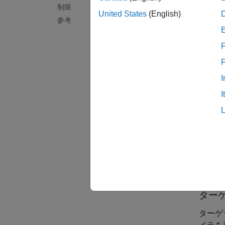
マシン
制限
United States
(English)
参考
このワ
Synop
F
I
I
ター
ターゲ