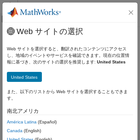
コンテンツへスキップ
MATLAB ヘルプ センター
オフキャンバス ナビゲーション メ
メインコンテンツ
Web サイトの選択
ドキュメンテーションのホーム
addCustomLiberoDesign
コード生成
Web サイトを選択すると、翻訳されたコンテンツにアクセス
FPGA、ASIC、および SoC 開発
クラス:
hdlcoder.ReferenceDesign
し、地域のイベントやサービスを確認できます。現在の位置情
名前空間:
hdlcoder
報に基づき、次のサイトの選択を推奨します:
United States
HDL Coder
HDL IP コアの生成
Microchip
Libero
SoC のエクスポートしたブロック設計 Tcl ファ
United States
カスタム ハードウェアへの IP コアの展開
イルを指定する
R2022b 以降
HDL Coder
また、以下のリストから Web サイトを選択することもできま
このページをすべて展開する
HDL Coder でサポートされているハードウェ
す。
構文
ア
Microchip FPGA および SoC デバイス
南北アメリカ
addCustomLiberoDesign('CustomBlockDesignTcl',bd_tcl_file)
カスタム ボードとリファレンス設計
América Latina
(Español)
説明
addCustomLiberoDesign
Canada
(English)
addCustomLiberoDesign('CustomBlockDesignTcl',
)
bd_tcl_file
項目一覧
United States
(English)