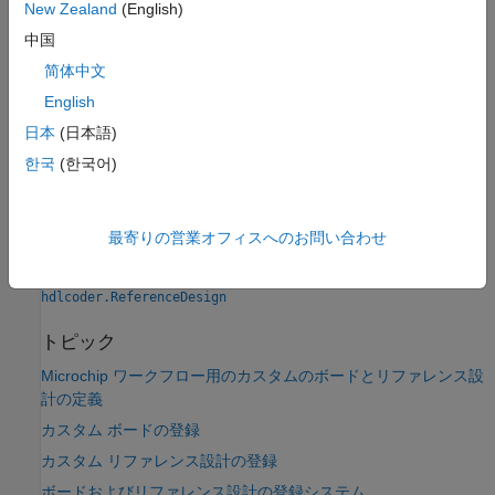
合成ツールが Xilinx
ISE の場合は
メソ
addCustomEDKDesign
New Zealand
(English)
ッドを使用します。
中国
®
®
简体中文
合成ツールが Altera
Quartus
II の場合は
メソッドを使用します。
addCustomQsysDesign
English
日本
(日本語)
バージョン履歴
한국
(한국어)
R2022b で導入
参考
最寄りの営業オフィスへのお問い合わせ
|
|
addCustomQsysDesign
addCustomEDKDesign
hdlcoder.ReferenceDesign
トピック
Microchip ワークフロー用のカスタムのボードとリファレンス設
計の定義
カスタム ボードの登録
カスタム リファレンス設計の登録
ボードおよびリファレンス設計の登録システム