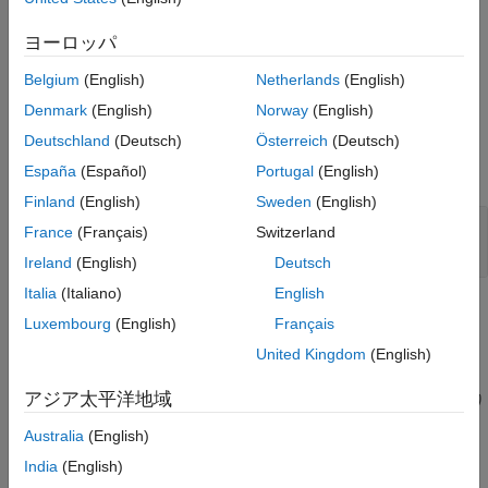
®
は、
Microchip
Libero
SoC 組み込みシステム設計を含む、エク
構文
スポートしたブロック設計 Tcl ファイルを指定します。このメソ
ヨーロッパ
説明
ッドは、合成ツールが
Microchip
Libero SoC の場合に使用しま
入力引数
Belgium
(English)
Netherlands
(English)
す。
ヒント
Denmark
(English)
Norway
(English)
バージョン履歴
入力引数
Deutschland
(Deutsch)
Österreich
(Deutsch)
参考
すべて展開する
España
(Español)
Portugal
(English)
Finland
(English)
Sweden
(English)
—
ブロック設計 Tcl ファイル
bd_tcl_file
France
(Français)
Switzerland
文字ベクトル
Ireland
(English)
Deutsch
Italia
(Italiano)
English
ヒント
Luxembourg
(English)
Français
カスタムのブロック設計 Tcl ファイルに AXI Master IP が複
United Kingdom
(English)
数ある場合は、それらの AXI Master IP が同じ AXI
アジア太平洋地域
Interconnect IP に接続されていることを確認する必要があり
ます。この Interconnect に HDL IP コアの AXI4 下位インタ
Australia
(English)
ーフェイスも接続されます。
India
(English)
®