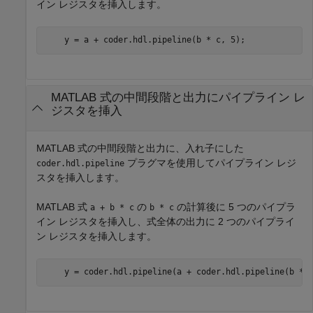
イン レジスタを挿入します。
MATLAB
式の中間段階と出力にパイプライン レ
ジスタを挿入
MATLAB 式の中間段階と出力に、入れ子にした
プラグマを使用してパイプライン レジ
coder.hdl.pipeline
スタを挿入します。
MATLAB 式
の
の計算後に 5 つのパイプラ
a + b * c
b * c
イン レジスタを挿入し、式全体の出力に 2 つのパイプライ
ン レジスタを挿入します。