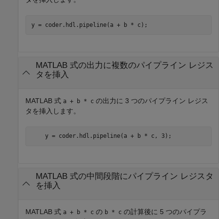
y = coder.hdl.pipeline(a + b * c);
MATLAB
式の出力に複数のパイプライン レジス
タを挿入
MATLAB 式
の出力に 3 つのパイプライン レジス
a + b * c
タを挿入します。
MATLAB
式の中間段階にパイプライン レジスタ
を挿入
MATLAB 式
の
の計算後に 5 つのパイプラ
a + b * c
b * c