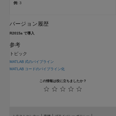
例:
3
バージョン履歴
R2015a で導入
参考
トピック
MATLAB 式のパイプライン
MATLAB コードのパイプライン化
この情報は役に立ちましたか？