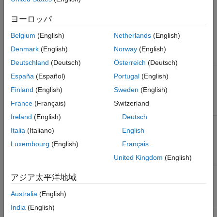
シミュレーション ターゲッ
[シミュレーション ターゲッ
トと同じカスタム コードの
ト]
、
[カスタム コード]
ペイ
ヨーロッパ
設定を使用
(Simulink Coder)
ンで指定されているものと同
じカスタム コード設定を使
Belgium
(English)
Netherlands
(English)
用するかどうかを指定しま
す。
Denmark
(English)
Norway
(English)
Deutschland
(Deutsch)
Österreich
(Deutsch)
追加コード
(Simulink Coder)
生成されるモデル ソース フ
España
(Español)
Portugal
(English)
ァイルの先頭付近に含めるカ
スタム コードを指定しま
Finland
(English)
Sweden
(English)
す。
France
(Français)
Switzerland
Ireland
(English)
Deutsch
インクルード ヘッダー
生成されるモデル ヘッダー
Italia
(Italiano)
English
(Simulink Coder)
ファイルの先頭付近に含める
カスタム コードを指定しま
Luxembourg
(English)
Français
す。
United Kingdom
(English)
初期化コード
(Simulink
生成されるモデル初期化関数
アジア太平洋地域
Coder)
に含めるカスタム コードを
指定します。
Australia
(English)
India
(English)
終了コード
(Simulink Coder)
生成されるモデル終了関数に