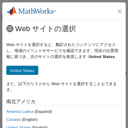
コンテンツへスキップ
MATLAB ヘルプ センター
オフキャンバス ナビゲーション メ
メインコンテンツ
Web サイトの選択
ドキュメンテーションのホーム
モデル コンフィギュレーション パ
コード生成
ラメーター: コード生成のカスタム
Web サイトを選択すると、翻訳されたコンテンツにアクセス
コード
し、地域のイベントやサービスを確認できます。現在の位置情
GPU Coder
報に基づき、次のサイトの選択を推奨します:
United States
カーネルの作成
Simulink モデルからのカーネルの作成
[コード生成]
、
[カスタム コード]
カテゴリには、生成コードに
United States
カスタム C コードを挿入するためのパラメーターが含まれていま
GPU Coder
®
す。これらのパラメーターには
Simulink
Coder™
のライセンス
GPU Coder を使用した深層学習
また、以下のリストから Web サイトを選択することもできま
が必要です。
Simulink での深層学習コード生成
す。
[コンフィギュレーション パラメーター] ダイアログ ボックスの
モデル コンフィギュレーション パラメータ
南北アメリカ
以下のコンフィギュレーション パラメーターは、
[コード生成]
、
ー: コード生成のカスタム コード
[カスタム コード]
ペインにあります。
América Latina
(Español)
項目一覧
Canada
(English)
参考
パラメーター
説明
United States
(English)