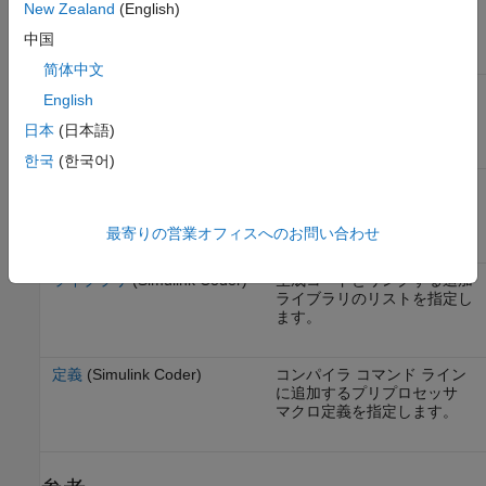
New Zealand
(English)
含めるカスタム コードを指
定します。
中国
简体中文
インクルード ディレクトリ
インクルード パスに追加す
English
(Simulink Coder)
るインクルード フォルダー
のリストを指定します。
日本
(日本語)
한국
(한국어)
ソース ファイル
(Simulink
コンパイルして生成コードと
Coder)
リンクする追加ソース ファ
イルのリストを指定します。
最寄りの営業オフィスへのお問い合わせ
ライブラリ
(Simulink Coder)
生成コードとリンクする追加
ライブラリのリストを指定し
ます。
定義
(Simulink Coder)
コンパイラ コマンド ライン
に追加するプリプロセッサ
マクロ定義を指定します。