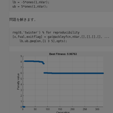
lb = -5*ones(1,nVar);

ub = 5*ones(1,nVar);
問題を解きます。
rng(0,
'twister'
) 
% for reproducibility
[x,fval,exitflag] = ga(@ackleyfcn,nVar,[],[],[],[], 
...
    lb,ub,@eqCon,[1 3 5],opts);