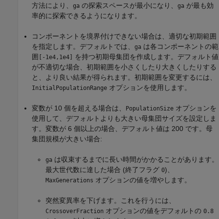
方法により、
の探索スペースが最小になり、
が最も効
ga
ga
率的に探索できるようになります。
コンポーネントを境界付けできない場合は、適切な初期範囲
を指定します。デフォルトでは、
は各コンポーネントの範
ga
囲
を持つ初期母集団を作成します。デフォルト値
[-1e4,1e4]
が不適切な場合、初期範囲を小さくしたり大きくしたりする
と、より良い結果が得られます。初期範囲を変更するには、
オプションを使用します。
InitialPopulationRange
変数が 10 個を超える場合は、
オプションを
PopulationSize
使用して、デフォルトよりも大きい母集団サイズを設定しま
す。変数が 6 個以上の場合、デフォルト値は 200 です。母
集団規模が大きい場合:
は収束するまでに長い時間がかかることがあります。
ga
最大世代数に達した場合 (終了フラグ
)、
0
オプションの値を増やします。
MaxGenerations
突然変異率を下げます。これを行うには、
オプションの値をデフォルトの
CrossoverFraction
0.8