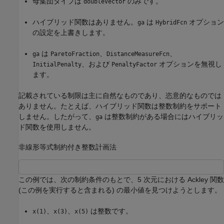
母集団タイプは
のみです。
doubleVector
ハイブリッド関数はありません。
は
オプション
ga
HybridFcn
の設定を上書きします。
は
、
、
ga
ParetoFraction
DistanceMeasureFcn
、および
オプションを無視し
InitialPenalty
PenaltyFactor
ます。
記載されている制限は主に自然なものであり、恣意的なものでは
ありません。たとえば、ハイブリッド関数は整数制約をサポート
しません。したがって、
は整数制約がある場合にはハイブリッ
ga
ド関数を使用しません。
非線形等式制約付き整数計画法
この例では、次の制約条件のもとで、5 次元における Ackley 関数
(この例を実行すると含まれる) の最小値を見つけようとします。
、
、
は整数です。
x(1)
x(3)
x(5)