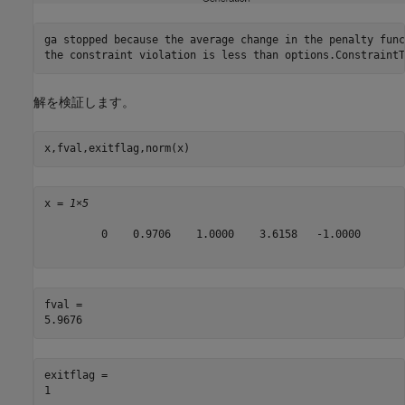
ga stopped because the average change in the penalty func
解を検証します。
x,fval,exitflag,norm(x)
x = 
1×5
         0    0.9706    1.0000    3.6158   -1.0000

fval = 

exitflag = 
