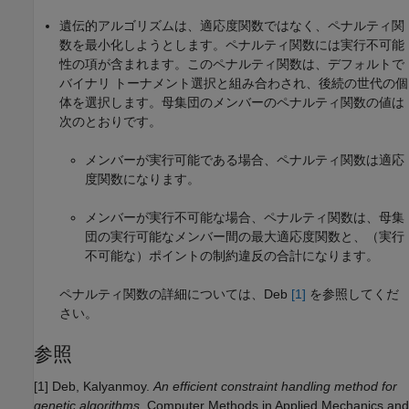
遺伝的アルゴリズムは、適応度関数ではなく、ペナルティ関
数を最小化しようとします。ペナルティ関数には実行不可能
性の項が含まれます。このペナルティ関数は、デフォルトで
バイナリ トーナメント選択と組み合わされ、後続の世代の個
体を選択します。母集団のメンバーのペナルティ関数の値は
次のとおりです。
メンバーが実行可能である場合、ペナルティ関数は適応
度関数になります。
メンバーが実行不可能な場合、ペナルティ関数は、母集
団の実行可能なメンバー間の最大適応度関数と、（実行
不可能な）ポイントの制約違反の合計になります。
ペナルティ関数の詳細については、Deb
[1]
を参照してくだ
さい。
参照
[1] Deb, Kalyanmoy.
An efficient constraint handling method for
genetic algorithms.
Computer Methods in Applied Mechanics and