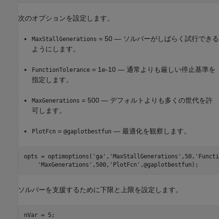
次のオプションを設定します。
= 50 — ソルバーがしばらく試行できる
MaxStallGenerations
ようにします。
= 1e-10 — 通常よりも厳しい停止基準を
FunctionTolerance
指定します。
= 500 — デフォルトよりも多くの世代を許
MaxGenerations
可します。
=
— 最適化を観察します。
PlotFcn
@gaplotbestfun
opts = optimoptions(
'ga'
,
'MaxStallGenerations'
,50,
'Functi
'MaxGenerations'
,500,
'PlotFcn'
,@gaplotbestfun);
ソルバーを支援するために下限と上限を設定します。
nVar = 5;
