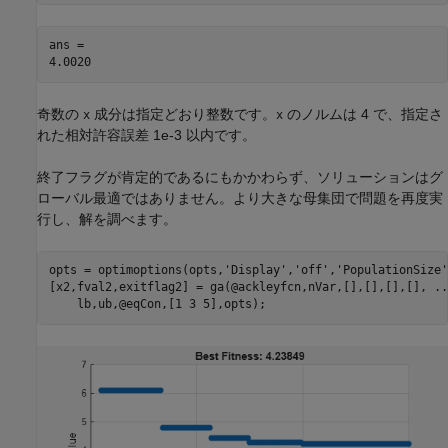
ans = 

奇数の
成分は指定どおり整数です。
のノルムは 4 で、指定さ
x
x
れた相対許容誤差 1e-3 以内です。
終了フラグが肯定的であるにもかかわらず、ソリューションはグ
ローバル最適ではありません。より大きな母集団で問題を再度実
行し、解を調べます。
opts = optimoptions(opts,
'Display'
,
'off'
,
'PopulationSize'
[x2,fval2,exitflag2] = ga(@ackleyfcn,nVar,[],[],[],[], 
..
    lb,ub,@eqCon,[1 3 5],opts);