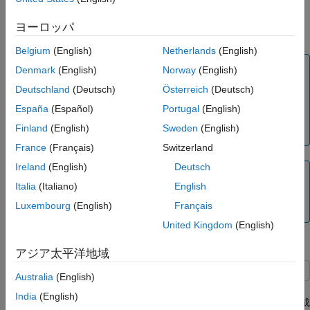
を
に設定します。
[2,10]
ヨーロッパ
ソルバーは整数制約も受け入れます。
surrogateopt
Belgium
(English)
Netherlands
(English)
メモ
Denmark
(English)
Norway
(English)
が整数変数で解決できる問題の種類には制限がありま
ga
Deutschland
(Deutsch)
Österreich
(Deutsch)
す。特に、
は整数変数がある場合には非線形等式制約
ga
España
(Español)
Portugal
(English)
を受け入れません。詳細は、
整数GAソルバーの特徴
を参
Finland
(English)
Sweden
(English)
照してください。
France
(Français)
Switzerland
Ireland
(English)
Deutsch
ヒント
Italia
(Italiano)
English
は、すべての
x
コンポーネントに下限と上限を指定す
ga
Luxembourg
(English)
Français
ると、整数問題を最もよく解決します。
United Kingdom
(English)
ラストリジン関数の混合整数最適化
アジア太平洋地域
Australia
(English)
この例では、
x
の最初のコンポーネントが整数になるように制限
India
(English)
された Rastrigin 関数の最小値を見つける方法を示します。
x
の成