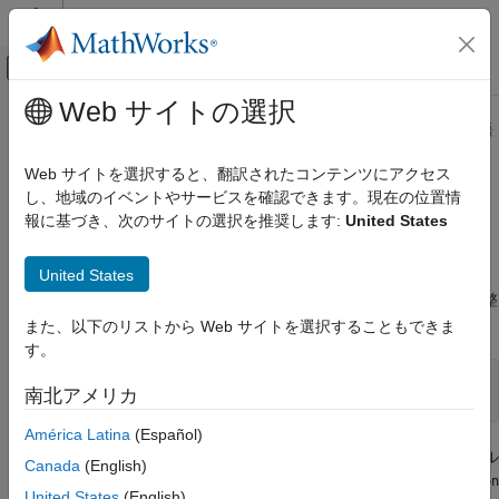
コンテンツへスキップ
MATLAB ヘルプ センター
オフキャンバス ナビゲーション メ
メインコンテンツ
Web サイトの選択
ドキュメンテーションのホーム
このページは機械翻訳を使用して翻訳されました。最新版の英語
を参照するには、ここをクリックします。
数学および最適化
Web サイトを選択すると、翻訳されたコンテンツにアクセス
し、地域のイベントやサービスを確認できます。現在の位置情
混合整数
最適化
Global Optimization Toolbox
ga
報に基づき、次のサイトの選択を推奨します:
United States
遺伝的アルゴリズム
混合整数最適化問題を解く
混合整数ga最適化
United States
は、特定の変数が整数値である場合に問題を解決できます。整
ga
項目一覧
数である
x
要素のベクトル
を指定します。
intcon
また、以下のリストから Web サイトを選択することもできま
混合整数最適化問題を解く
す。
整数GAソルバーの特徴
[x,fval,exitflag] = ga(fitnessfcn,nvars,A,b,[],[],...

有効整数 ga
南北アメリカ
    lb,ub,nonlcon,intcon,options)
整数gaアルゴリズム
América Latina
(Español)
参考
は、整数値の
x
コンポーネントを含む正の整数のベクトル
intcon
Canada
(English)
です。たとえば、
と
を整数に制限する場合は、
x(2)
x(10)
intcon
United States
(English)