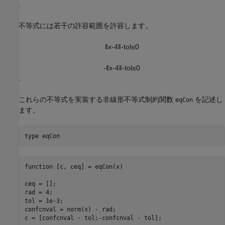
.
不等式には若干の許容範囲を許容します。
‖
x
-
4
‖
-
t
o
l
≤
0
-
‖
x
-
4
‖
-
t
o
l
≤
0
.
これらの不等式を実装する非線形不等式制約関数
を記述し
eqCon
ます。
type 
eqCon
function [c, ceq] = eqCon(x)

ceq = [];

rad = 4;

tol = 1e-3;

confcnval = norm(x) - rad;
