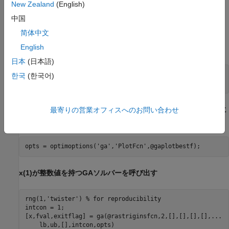
New Zealand
(English)
分はさらに
5
π
≤
x
(
1
)
≤
2
0
π
,
-
2
0
π
≤
x
(
2
)
≤
-
4
π
中国
の領域に制限されます。
简体中文
English
問題の範囲を設定する
日本
(日本語)
lb = [5*pi,-20*pi];

한국
(한국어)
ub = [20*pi,-4*pi];
プロット関数を設定して、ゲームの進行状況を表示できるように
最寄りの営業オフィスへのお問い合わせ
します。
opts = optimoptions(
'ga'
,
'PlotFcn'
,@gaplotbestf);
x(1)が整数値を持つGAソルバーを呼び出す
rng(1,
'twister'
) 
% for reproducibility
intcon = 1;

[x,fval,exitflag] = ga(@rastriginsfcn,2,[],[],[],[],
...
    lb,ub,[],intcon,opts)