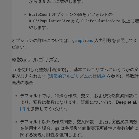
から
以上に増やします。
0.9
オプションの値をデフォルトの
EliteCount
から
以上に増
0.05*PopulationSize
0.1*PopulationSize
やします。
オプションの詳細については、
入力引数を参照してく
ga
options
ださい。
整数
アルゴリズム
ga
を使用した整数計画法では、基本アルゴリズムにいくつかの変
ga
更が加えられます (
遺伝的アルゴリズムの仕組み
を参照)。整数計
画法の場合:
デフォルトでは、特殊な作成、交叉、および突然変異関数に
より、変数は整数になります。詳細については、Deep et al.
[2]
を参照してください。
デフォルト以外の作成関数、交叉関数、または突然変異関数
を使用する場合、
は各反復で線形実現可能性と整数制約に
ga
関する実現可能性を強制します。