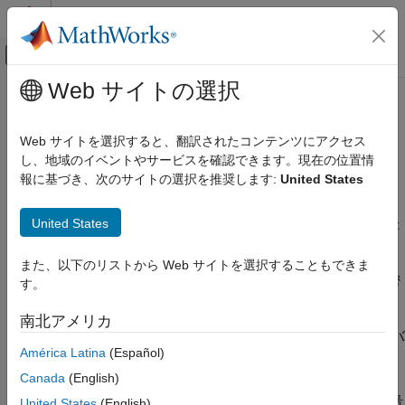
コンテンツへスキップ
MATLAB ヘルプ センター
オフキャンバス ナビゲーション メ
メインコンテンツ
Web サイトの選択
ドキュメンテーションのホーム
MATLAB Function
ブロックを使用
コード生成
したデータ型の制御とコード生成
Web サイトを選択すると、翻訳されたコンテンツにアクセス
FPGA、ASIC、および SoC 開発
し、地域のイベントやサービスを確認できます。現在の位置情
報に基づき、次のサイトの選択を推奨します:
United States
Fixed-Point Designer
MATLAB Function
ブロックを使用すると、組み込みコードを生
®
®
成する Simulink
モデルで MATLAB
言語の関数を作成できま
組み込み実装
United States
す。ターゲット環境用のモデルをシミュレーションする場合また
固定小数点コードの生成
はコードを生成する場合には、
MATLAB Function
ブロック内の
Simulink での固定小数点コードの生成
関数によって効率的な C/C++ コードが生成されます。このコー
また、以下のリストから Web サイトを選択することもできま
ドは、組み込みターゲット環境のメモリやデータ型の要件を厳密
す。
MATLAB Function ブロックを使用したデー
に満たします。
タ型の制御とコード生成
南北アメリカ
項目一覧
MATLAB Function
ブロックを使用したデータ型オーバ
MATLAB Function ブロックを使用したデー
ーライド
América Latina
(Español)
タ型オーバーライド
Canada
(English)
固定小数点データ型と MATLAB Function ブ
Simulink モデルでデータ型オーバーライドを指定する
MATLAB
ロック
Function
ブロックを使用すると、このブロックによって入力信号
United States
(English)