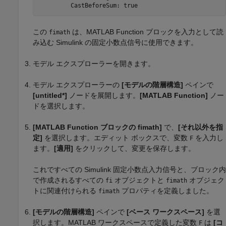
         CastBeforeSum: true
この
は、
MATLAB Function
ブロックを入力として読
fimath
み込む Simulink の固定小数点信号に使用できます。
モデル エクスプローラーを開きます。
モデル エクスプローラーの
[モデルの階層構造]
ペインで
[untitled*]
ノードを展開します。
[MATLAB Function]
ノー
ドを選択します。
[MATLAB Function ブロックの fimath]
で、
[それ以外を指
定]
を選択します。エディット ボックスで、変数
を入力し
F
ます。
[適用]
をクリックして、変更を保存します。
これですべての Simulink 固定小数点入力信号と、ブロック内
で作成されるすべての
オブジェクトと
オブジェク
fi
fimath
トに関連付けられる
プロパティを定義しました。
fimath
[モデルの階層構造]
ペインで
[ベース ワークスペース]
を選
択します。MATLAB ワークスペースで定義した変数
は
[コ
F