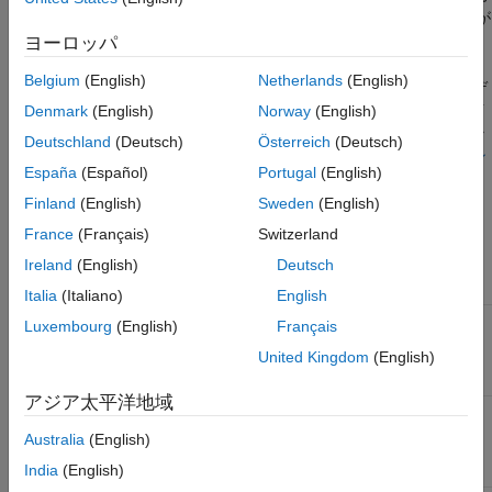
固定小数点 MATLAB Function ブロックを含
およびパラメーター タイプのデータ型オーバーライドの等価値が
むモデルの共有
決まります。次に、これらの等価値を使用して、シミュレーショ
ヨーロッパ
参考
ンが実行されます。以下の表は、
MATLAB Function
ブロックが
Belgium
(English)
Netherlands
(English)
入力信号またはパラメーターのデータ型と、Simulink モデルのデ
ータ型オーバーライドの設定を使用して、データ型オーバーライ
Denmark
(English)
Norway
(English)
ドの等価値を決定する方法を示しています。データ型オーバーラ
Deutschland
(Deutsch)
Österreich
(Deutsch)
イドの詳細については、
固定小数点のインストルメンテーション
España
(Español)
Portugal
(English)
およびデータ型オーバーライド
を参照してください。
Finland
(English)
Sweden
(English)
入力信号ま
データ型オ
France
(Français)
Switzerland
たはパラメ
データ型オ
ーバーライ
オーバーラ
Ireland
(English)
Deutsch
ーター タイ
ーバーライ
ドの適用対
イドするデ
プ
ドの設定
象
ータ型
Italia
(Italiano)
English
継承される
組み込み
Double
All numeric
Luxembourg
(English)
Français
または
single
types
double
United Kingdom
(English)
Floating-
point
アジア太平洋地域
組み込み
Single
All numeric
または
types
single
Australia
(English)
Floating-
India
(English)
point