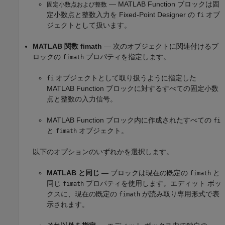
—
MATLAB Function
ブロックは固
固定小数点および整数
定小数点と整数入力を Fixed-Point Designer の
オブ
fi
ジェクトとして扱います。
MATLAB 関数 fimath
— 次のオブジェクトに関連付けるブ
ロックの
プロパティを指定します。
fimath
オブジェクトとして取り扱うように指定した
fi
MATLAB Function
ブロックに対するすべての固定小数
点と整数の入力信号。
MATLAB Function
ブロック内に作成されたすべての
fi
と
オブジェクト。
fimath
以下のオプションのいずれかを選択します。
MATLAB と同じ
— ブロックは現在の既定の
と
fimath
同じ
プロパティを使用します。エディット ボッ
fimath
クスに、現在の既定の
が読み取り専用形式で表
fimath
示されます。