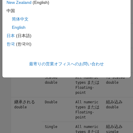
New Zealand
(English)
Scaled
All numeric
fi scaled
または
double
types
double
中国
Floating-
point
简体中文
English
指定される
組み込み
Double
All numeric
または
single
types
double
日本
(日本語)
Floating-
point
한국
(한국어)
組み込み
Single
All numeric
または
types
single
Floating-
最寄りの営業オフィスへのお問い合わせ
point
Scaled
All numeric
fi scaled
または
double
types
double
Floating-
point
継承される
組み込み
Double
All numeric
または
double
types
double
Floating-
point
組み込み
Single
All numeric
または
types
single