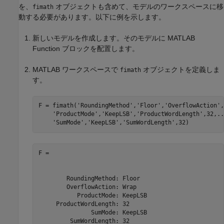
を、
オブジェクトも含めて、モデルのワークスペースに移
fimath
動する必要があります。以下に例を示します。
新しいモデルを作成します。そのモデルに
MATLAB
Function
ブロックを配置します。
MATLAB ワークスペースで
オブジェクトを定義しま
fimath
す。
F = fimath(
'RoundingMethod'
,
'Floor'
,
'OverflowAction'
,
'ProductMode'
,
'KeepLSB'
,
'ProductWordLength'
,32,
..
'SumMode'
,
'KeepLSB'
,
'SumWordLength'
,32)
F = 

        RoundingMethod: Floor

        OverflowAction: Wrap

           ProductMode: KeepLSB

     ProductWordLength: 32

               SumMode: KeepLSB

         SumWordLength: 32
