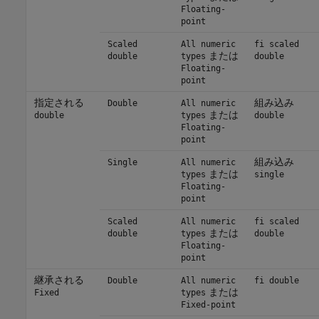
Floating-
point
Scaled
All numeric
fi scaled
または
double
types
double
Floating-
point
指定される
組み込み
Double
All numeric
または
double
types
double
Floating-
point
組み込み
Single
All numeric
または
types
single
Floating-
point
Scaled
All numeric
fi scaled
または
double
types
double
Floating-
point
継承される
Double
All numeric
fi double
または
Fixed
types
Fixed-point