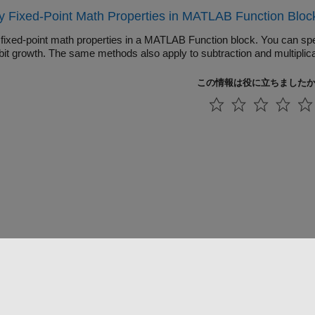
y Fixed-Point Math Properties in MATLAB Function Bloc
 fixed-point math properties in a MATLAB Function block. You can sp
bit growth. The same methods also apply to subtraction and multiplica
この情報は役に立ちました
法コピー防止
アプリケーション ステータス
お問い合わせ