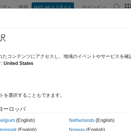
ニティ
学習
サインイン
MATLAB を入手する
ンテーション
例
関数
ブロック
アプリ
ビデオ
mulink での固定小数点コードの生成
択
数点モデルに対するコード生成の最適化
されたコンテンツにアクセスし、地域のイベントやサービスを
®
®
nk
Coder™
または Embedded Coder
を使用することで、Fixed-
:
United States
定小数点モデルからの生成コードでは、整数型のみが使用され
トなどのすべての演算が自動的に含まれます。生成コードは、
み固定小数点プロセッサまたはラピッド プロトタイピング シ
イトを選択することもできます。
oder™ と併用する場合、Fixed-Point Designer では、Simulink
®
on
ブロックからビットトゥルーで合成可能な Verilog
コードお
ヨーロッパ
ック
Belgium
(English)
Netherlands
(English)
Denmark
(English)
Norway
(English)