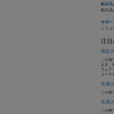
組み込
組み込
サポー
シミュ
注目
指定
この例
ます。
ウェア
コード
生成
この例
生成
この例