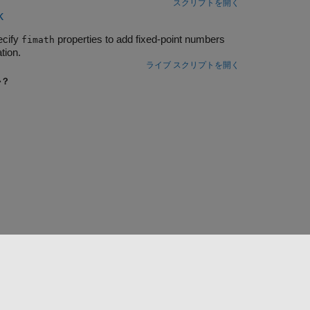
スクリプトを開く
k
ecify
properties to add fixed-point numbers
fimath
tion.
ライブ スクリプトを開く
か？
Web サイトの選択
日本