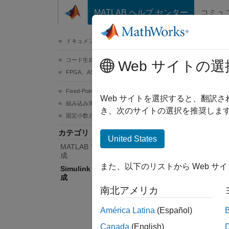
コンテンツへスキップ
MATLAB ヘルプ センター
コミュ
ドキュメ
ドキュメンテーションのホーム
コード生成
Si
Web サイトの選
FPGA、ASIC、および SoC 開発
Fixed-Point Designer
固定小
Web サイトを選択すると、翻訳
組み込み実装
Simuli
き、次のサイトの選択を推奨します
固定小数点コードの生成
す。固
カテゴリ
なシフ
United States
MATLAB での固定小数点コードの生
組み込
成
また、以下のリストから Web サ
Simulink での固定小数点コードの生
HDL C
成
Functi
南北アメリカ
トピ
América Latina
(Español)
Canada
(English)