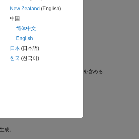
New Zealand
(English)
中国
します。
简体中文
ます。
English
日本
(日本語)
明します。
한국
(한국어)
生成されたコードに余分な丸めコードを含める
ジェクトを使用する。
び生成。