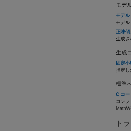
モデ
モデル
モデル
正味傾
生成さ
生成
固定小
指定し
標準
C コ
コンフ
MathW
トラ