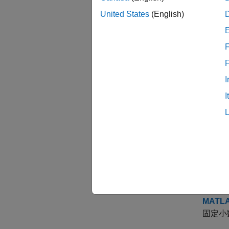
高性
United States
(English)
ルック
効率を
F
基本的
基本的
固定小
I
固定小
I
効率的
最も簡
必要性
MATL
MAT
MATLAB
MATL
固定小