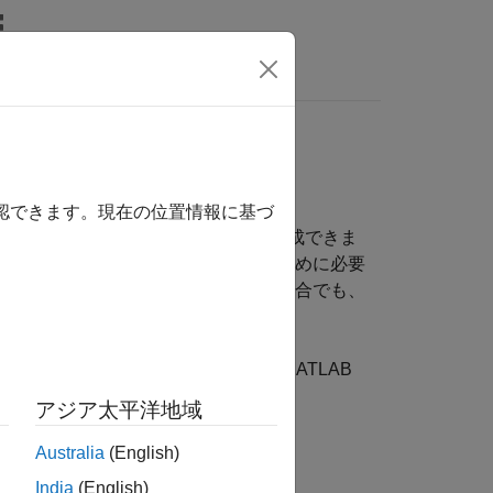
MATLAB Answers
確認できます。現在の位置情報に基づ
Point Designer™ で C コードを生成できま
、固定小数点の位置の差を考慮するために必要
固定小数点プロセッサを含んでいる場合でも、
ステムで使用できます。
®
 モデル、Stateflow
チャートおよび
MATLAB
®
よび VHDL
コードを生成できます。
アジア太平洋地域
Australia
(English)
India
(English)