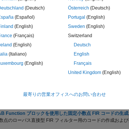
能なコードのモデル
Deutschland
(Deutsch)
Österreich
(Deutsch)
アップ テーブルの最適化
España
(Español)
Portugal
(English)
向上させるためにモデル内のルックアップ テーブルを最適化
inland
(English)
Sweden
(English)
な演算に対するデータ型の選択
な固定小数点演算に対する効率的なデータ型の選択方法を示し
France
(Français)
Switzerland
数点コードの生成のサポート
reland
(English)
Deutsch
数点コードの生成でサポートされる Simulink 機能について説
talia
(Italiano)
English
なコードを生成するための最も簡潔な丸めモードの使用
Luxembourg
(English)
Français
潔な丸めモードでは、さまざまな手法を組み合わせることで、
United Kingdom
(English)
を削減または除去しようとします。
AB
コードの組み込み
最寄りの営業オフィスへのお問い合わせ
LAB Function ブロックを使用したデータ型の制御とコード生成
 Function
ブロックでデータ型オーバーライドと
オブ
fimath
AB Function ブロックを使用した固定小数点 FIR コードの生成
数点のローパス直接型 FIR フィルター用のコードの作成およ